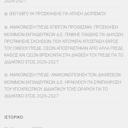
2026-2027
ΚΠγ – ΚΡΑΤΙΚΟ ΠΙΣΤΟΠΟΙΗΤΙΚΟ ΓΛΩΣΣΟΜΑΘΕΙΑΣ
(135)
(ΕΕΠ-ΕΒΠ) ΥΑ ΠΡΟΣΚΛΗΣΗΣ ΓΙΑ ΑΙΤΗΣΗ ΔΙΟΡΙΣΜΟΥ
ΚΠπ- ΚΡΑΤΙΚΟ ΠΙΣΤΟΠΟΙΗΤΙΚΟ ΠΛΗΡΟΦΟΡΙΚΗΣ
(12)
ΑΝΑΚΟΙΝΩΣΗ ΠΥΣΔΕ-ΕΠΕΙΓΟΝ ΠΡΟΘΕΣΜΙΑ: ΠΡΟΣΚΛΗΣΗ
ΛΟΙΠΑ
(309)
ΜΟΝΙΜΩΝ ΕΚΠΑΙΔΕΥΤΙΚΩΝ Δ.Ε. ΓΕΝΙΚΗΣ ΠΑΙΔΕΙΑΣ ΓΙΑ ΔΗΛΩΣΗ
ΠΡΟΤΙΜΗΣΗΣ ΣΧΟΛΕΙΩΝ, ΠΟΥ ΑΙΤΟΥΝΤΑΙ ΑΠΟΣΠΑΣΗ ΕΝΤΟΣ
ΜΑΘΗΤΕΙΑ
(275)
ΤΟΥ ΟΙΚΕΙΟΥ ΠΥΣΔΕ, ΟΣΩΝ ΑΠΟΣΠΑΣΤΗΚΑΝ ΑΠΟ ΑΛΛΑ ΠΥΣΔΕ,
ΚΑΘΩΣ ΚΑΙ ΟΣΩΝ ΒΡΙΣΚΟΝΤΑΙ ΣΤΗ ΔΙΑΘΕΣΗ ΤΟΥ ΠΥΣΔΕ ΓΙΑ ΤΟ
ΜΕΤΑΘΕΣΕΙΣ-ΤΟΠΟΘΕΤΗΣΕΙΣ ΒΕΛΤΙΩΣΕΙΣ
(319)
ΔΙΔΑΚΤΙΚΟ ΕΤΟΣ 2026-2027
ΜΕΤΑΤΑΞΕΙΣ
(87)
ΑΝΑΚΟΙΝΩΣΗ ΠΥΣΔΕ: ΑΝΑΚΟΙΝΟΠΟΙΗΣΗ ΤΩΝ ΔΙΑΘΕΣΕΩΝ
ΜΟΝΙΜΩΝ ΕΚΠΑΙΔΕΥΤΙΚΩΝ Δ.Ε. ΗΡΑΚΛΕΙΟΥ ΓΙΑ ΣΥΜΠΛΗΡΩΣΗ
ΜΕΤΑΦΟΡΑ ΜΑΘΗΤΩΝ
(3)
ΤΟΥ ΥΠΟΧΡΕΩΤΙΚΟΥ ΔΙΔΑΚΤΙΚΟΥ ΤΟΥΣ ΩΡΑΡΙΟΥ ΓΙΑ ΤΟ
ΔΙΔΑΚΤΙΚΟ ΕΤΟΣ 2026-2027
ΝΟΜΟΘΕΣΙΑ
(66)
ΟΙΚΟΝΟΜΙΚΑ ΘΕΜΑΤΑ
(73)
ΙΣΤΟΡΙΚΌ
Π.Ε.Κ. ΗΡΑΚΛΕΙΟΥ
(12)