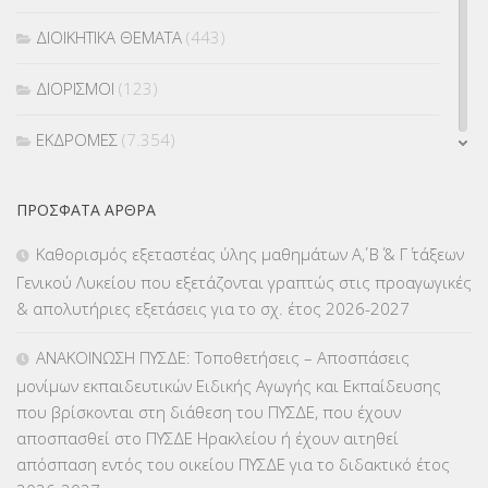
ΔΙΟΙΚΗΤΙΚΑ ΘΕΜΑΤΑ
(443)
ΔΙΟΡΙΣΜΟΙ
(123)
ΕΚΔΡΟΜΕΣ
(7.354)
ΕΚΠΑΙΔΕΥΤΙΚΑ ΘΕΜΑΤΑ
(2.823)
ΠΡΌΣΦΑΤΑ ΆΡΘΡΑ
ΕΠΑΛ
(366)
Καθορισμός εξεταστέας ύλης μαθημάτων Α΄, Β΄ & Γ΄ τάξεων
Γενικού Λυκείου που εξετάζονται γραπτώς στις προαγωγικές
ΕΠΙΜΟΡΦΩΣΗ Τ.Π.Ε.
(10)
& απολυτήριες εξετάσεις για το σχ. έτος 2026-2027
ΕΥΡΩΠΑΪΚΑ ΠΡΟΓΡΑΜΜΑΤΑ
(230)
ΑΝΑΚΟΙΝΩΣΗ ΠΥΣΔΕ: Τοποθετήσεις – Αποσπάσεις
μονίμων εκπαιδευτικών Ειδικής Αγωγής και Εκπαίδευσης
ΚΕΣΥ
(60)
που βρίσκονται στη διάθεση του ΠΥΣΔΕ, που έχουν
αποσπασθεί στο ΠΥΣΔΕ Ηρακλείου ή έχουν αιτηθεί
ΚΕΣΥΠ
(109)
απόσπαση εντός του οικείου ΠΥΣΔΕ για το διδακτικό έτος