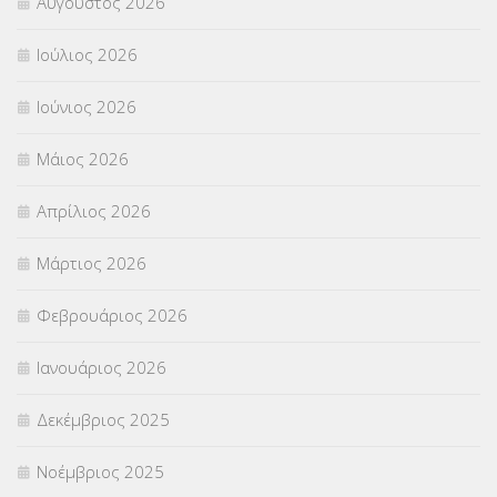
Αύγουστος 2026
ΠΑΝΕΛΛΑΔΙΚΕΣ ΕΞΕΤΑΣΕΙΣ
(839)
Ιούλιος 2026
ΠΡΟΚΗΡΥΞΕΙΣ
(18)
Ιούνιος 2026
ΣΕΜΙΝΑΡΙΑ – ΗΜΕΡΙΔΕΣ
(495)
Μάιος 2026
ΣΕΠ
(50)
Απρίλιος 2026
ΣΤΕΛΕΧΗ
(360)
Μάρτιος 2026
ΣΥΜΒΟΥΛΕΥΤΙΚΟΣ ΣΤΑΘΜΟΣ ΝΕΩΝ
(18)
Φεβρουάριος 2026
ΣΥΝΤΑΞΕΙΣ
(12)
Ιανουάριος 2026
ΣΧΟΛΙΚΟΙ ΣΥΜΒΟΥΛΟΙ
(754)
Δεκέμβριος 2025
ΥΠΕΡΑΡΙΘΜΟΙ
(1)
Νοέμβριος 2025