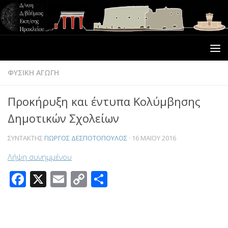
ΦΥΣΙΚΗ ΑΓΩΓΗ
Προκήρυξη και έντυπα Κολύμβησης
Δημοτικών Σχολείων
ΣΥΝΤΆΚΤΗΣ
ΓΙΏΡΓΟΣ ΔΕΣΠΟΤΌΠΟΥΛΟΣ
·
16 ΜΑΪ́ΟΥ 2016
Λήψη συνημμένου
Facebook
X
Email
Copy
Μοιραστείτε
Link