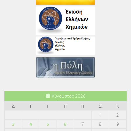
Αύγουστος 2026
Δ
Τ
Τ
Π
Π
Σ
Κ
1
2
3
4
5
6
7
8
9