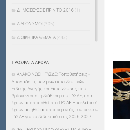
ΔΗΜΟΣΙΕΥΣΕΙΣ ΠΡΙΝ ΤΟ 2016
(1)
ΔΙΑΓΩΝΙΣΜΟΙ
(305)
ΔΙΟΙΚΗΤΙΚΑ ΘΕΜΑΤΑ
(443)
ΔΙΟΡΙΣΜΟΙ
(123)
ΠΡΌΣΦΑΤΑ ΆΡΘΡΑ
ΕΚΔΡΟΜΕΣ
(7.354)
ΑΝΑΚΟΙΝΩΣΗ ΠΥΣΔΕ: Τοποθετήσεις –
ΕΚΠΑΙΔΕΥΤΙΚΑ ΘΕΜΑΤΑ
(2.822)
Αποσπάσεις μονίμων εκπαιδευτικών
Ειδικής Αγωγής και Εκπαίδευσης που
ΕΠΑΛ
(366)
βρίσκονται στη διάθεση του ΠΥΣΔΕ, που
έχουν αποσπασθεί στο ΠΥΣΔΕ Ηρακλείου ή
ΕΠΙΜΟΡΦΩΣΗ Τ.Π.Ε.
(10)
έχουν αιτηθεί απόσπαση εντός του οικείου
ΠΥΣΔΕ για το διδακτικό έτος 2026-2027
ΕΥΡΩΠΑΪΚΑ ΠΡΟΓΡΑΜΜΑΤΑ
(230)
(ΕΕΠ-ΕΒΠ) ΥΑ ΠΡΟΣΚΛΗΣΗΣ ΓΙΑ ΑΙΤΗΣΗ