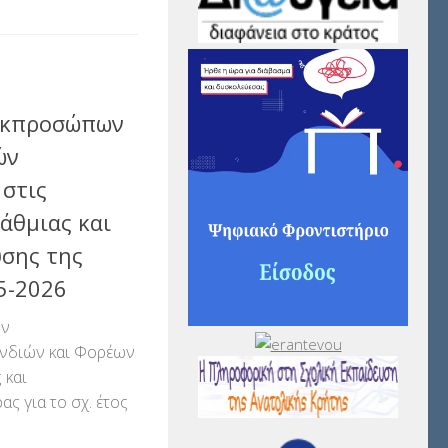
 Εκπροσώπων
ών
στις
άθμιας και
σης της
25-2026
ων
νδιών και Φορέων
 και
ς για το σχ. έτος