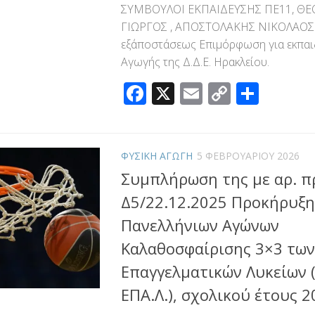
ΣΥΜΒΟΥΛΟΙ ΕΚΠΑΙΔΕΥΣΗΣ ΠΕ11, ΘΕ
ΓΙΩΡΓΟΣ , ΑΠΟΣΤΟΛΑΚΗΣ ΝΙΚΟΛΑΟΣ:
εξ΄αποστάσεως Επιμόρφωση για εκπαι
Αγωγής της Δ.Δ.Ε. Ηρακλείου.
Facebook
X
Email
Copy
Μοιρ
Link
ΦΥΣΙΚΗ ΑΓΩΓΗ
5 ΦΕΒΡΟΥΑΡΊΟΥ 2026
Συμπλήρωση της με αρ. π
Δ5/22.12.2025 Προκήρυξη
Πανελλήνιων Αγώνων
Καλαθοσφαίρισης 3×3 των
Επαγγελματικών Λυκείων (
ΕΠΑ.Λ.), σχολικού έτους 