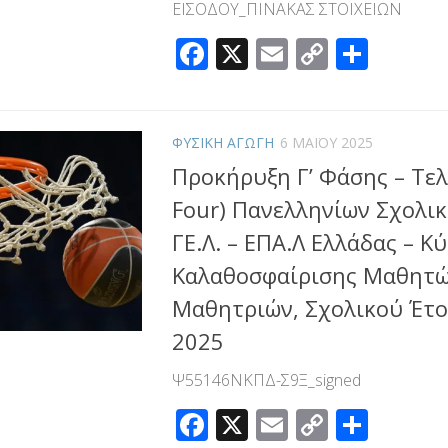
ΕΙΣΟΔΟΥ_ΠΙΝΑΚΑΣ ΣΤΟΙΧΕΙΩΝ
Facebook
X
Email
Copy
Μοιρ
Link
ΦΥΣΙΚΗ ΑΓΩΓΗ
6 ΜΑΪ́ΟΥ 2025
Προκήρυξη Γ’ Φάσης – Τελι
Four) Πανελληνίων Σχολι
ΓΕ.Λ. – ΕΠΑ.Λ Ελλάδας – Κ
Καλαθοσφαίρισης Μαθητώ
Μαθητριών, Σχολικού Έτο
2025
Ψ55146ΝΚΠΔ-Σ9Ξ_signed
Facebook
X
Email
Copy
Μοιρ