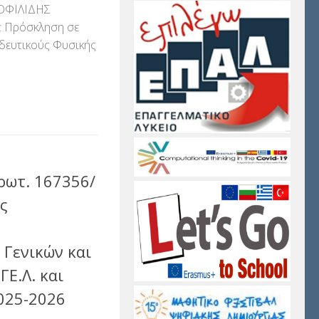
ΟΦΙΛΙΔΗΣ
 Πρόσκληση σε
δευτικούς Φυσικής
αστείτε
ρωτ. 167356/
ς
 Γενικών και
ΓΕ.Λ. και
2025-2026