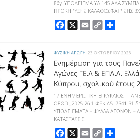
86γ. ΥΠΟΔΕΙΓΜΑ ΥΔ 145 ΑΔΑ ΣΥΜΠ
ΠΡΟΚΗΡΥΞΗΣ ΚΑΛΑΘΟΣΦΑΙΡΙΣΗΣ 3Χ3
Facebook
X
Email
Copy
Μοιρ
Link
ΦΥΣΙΚΗ ΑΓΩΓΗ
23 ΟΚΤΩΒΡΊΟΥ 2025
Ενημέρωση για τους Πανε
Αγώνες ΓΕ.Λ & ΕΠΑ.Λ. Ελλά
Κύπρου, σχολικού έτους 
17 ΕΝΗΜΕΡΩΤΙΚΗ ΕΓΚΥΚΛΙΟΣ _ΠΑΝ
ΟΡΘΟ _2025-26 1 ΦΕΚ Δ5 -7541-31 δ
ΥΠΟΔΕΙΓΜΑΤΑ – ΦΥΛΛΑ ΑΓΩΝΩΝ – ΛΙ
ΚΑΤΑΣΤΑΣΕΙΣ
Facebook
X
Email
Copy
Μοιρ