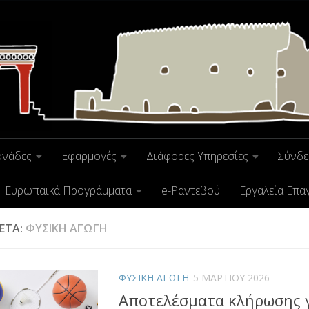
ονάδες
Εφαρμογές
Διάφορες Υπηρεσίες
Σύνδε
Ευρωπαϊκά Προγράμματα
e-Ραντεβού
Εργαλεία Επα
ΚΈΤΑ:
ΦΥΣΙΚΉ ΑΓΩΓΉ
ΦΥΣΙΚΗ ΑΓΩΓΗ
5 ΜΑΡΤΊΟΥ 2026
Αποτελέσματα κλήρωσης γι