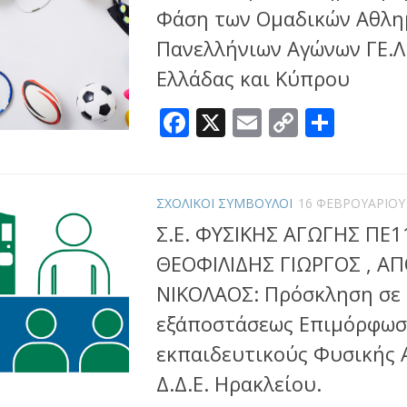
Φάση των Ομαδικών Αθλη
Πανελλήνιων Αγώνων ΓΕ.Λ.
Ελλάδας και Κύπρου
Facebook
X
Email
Copy
Μοιρ
Link
ΣΧΟΛΙΚΟΙ ΣΥΜΒΟΥΛΟΙ
16 ΦΕΒΡΟΥΑΡΊΟΥ
Σ.Ε. ΦΥΣΙΚΗΣ ΑΓΩΓΗΣ ΠΕ1
ΘΕΟΦΙΛΙΔΗΣ ΓΙΩΡΓΟΣ , Α
ΝΙΚΟΛΑΟΣ: Πρόσκληση σε
εξ΄αποστάσεως Επιμόρφωσ
εκπαιδευτικούς Φυσικής 
Δ.Δ.Ε. Ηρακλείου.