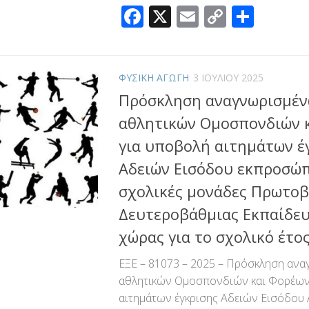
Facebook
X
Email
Copy
Μοιρ
Link
ΦΥΣΙΚΗ ΑΓΩΓΗ
3 ΙΟΥΛΊΟΥ 2025
Πρόσκληση αναγνωρισμέ
αθλητικών Ομοσπονδιών 
για υποβολή αιτημάτων έ
Αδειών Εισόδου εκπροσώπ
σχολικές μονάδες Πρωτοβ
Δευτεροβάθμιας Εκπαίδευ
χώρας για το σχολικό έτο
ΕΞΕ – 81073 – 2025 – Πρόσκληση αν
αθλητικών Ομοσπονδιών και Φορέων
αιτημάτων έγκρισης Αδειών Εισόδου