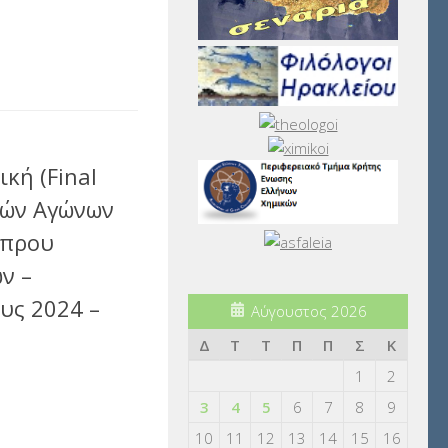
αστείτε
κή (Final
κών Αγώνων
ύπρου
ν –
υς 2024 –
Αύγουστος 2026
Δ
Τ
Τ
Π
Π
Σ
Κ
1
2
3
4
5
6
7
8
9
αστείτε
10
11
12
13
14
15
16