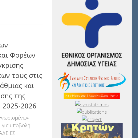
αστείτε
νων
και Φορέων
γκρισης
ων τους στις
άθμιας και
σης της
ς 2025-2026
αγνωρισμένων
 για υποβολή
 ΑΔΕΙΕΣ