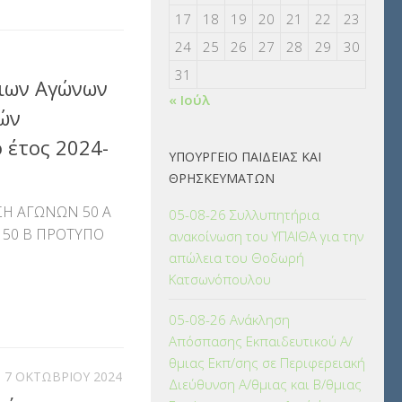
17
18
19
20
21
22
23
24
25
26
27
28
29
30
31
ιων Αγώνων
« Ιούλ
κών
 έτος 2024-
ΥΠΟΥΡΓΕΙΟ ΠΑΙΔΕΙΑΣ ΚΑΙ
ΘΡΗΣΚΕΥΜΑΤΩΝ
ΣΗ ΑΓΩΝΩΝ 50 Α
05-08-26 Συλλυπητήρια
50 Β ΠΡΟΤΥΠΟ
ανακοίνωση του ΥΠΑΙΘΑ για την
απώλεια του Θοδωρή
Κατσωνόπουλου
αστείτε
05-08-26 Ανάκληση
Απόσπασης Εκπαιδευτικού Α/
θμιας Εκπ/σης σε Περιφερειακή
7 ΟΚΤΩΒΡΊΟΥ 2024
Διεύθυνση Α/θμιας και Β/θμιας