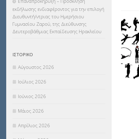
Επαναπροκήρυξη – Πρόσκληση
ΜΕΤΑΦΟΡΑ ΜΑΘΗΤΩΝ
(3)
εκδήλωσης ενδιαφέροντος για την επιλογή
Διευθυντή/ντριας του Ημερήσιου
ΝΟΜΟΘΕΣΙΑ
(66)
Γυμνασίου Ζαρού, της Διεύθυνσης
Δευτεροβάθμιας Εκπαίδευσης Ηρακλείου
ΟΙΚΟΝΟΜΙΚΑ ΘΕΜΑΤΑ
(73)
Π.Ε.Κ. ΗΡΑΚΛΕΙΟΥ
(12)
ΙΣΤΟΡΙΚΌ
ΠΑΝΕΛΛΑΔΙΚΕΣ ΕΞΕΤΑΣΕΙΣ
(839)
Αύγουστος 2026
ΠΡΟΚΗΡΥΞΕΙΣ
(18)
Ιούλιος 2026
ΣΕΜΙΝΑΡΙΑ – ΗΜΕΡΙΔΕΣ
(495)
Ιούνιος 2026
ΣΕΠ
(50)
Μάιος 2026
ΣΤΕΛΕΧΗ
(360)
Απρίλιος 2026
ΣΥΜΒΟΥΛΕΥΤΙΚΟΣ ΣΤΑΘΜΟΣ ΝΕΩΝ