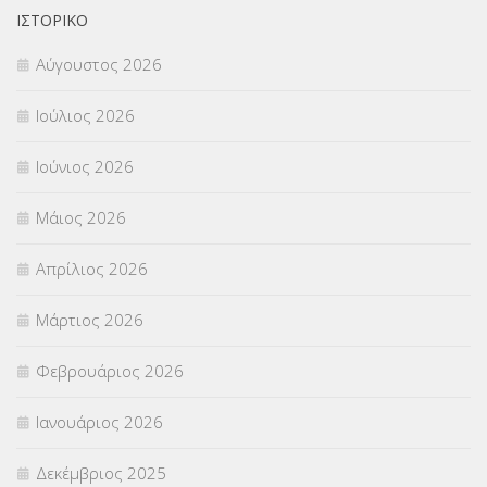
Π.Ε.Κ. ΗΡΑΚΛΕΙΟΥ
(12)
ΙΣΤΟΡΙΚΌ
Αύγουστος 2026
ΠΑΝΕΛΛΑΔΙΚΕΣ ΕΞΕΤΑΣΕΙΣ
(839)
Ιούλιος 2026
ΠΡΟΚΗΡΥΞΕΙΣ
(18)
Ιούνιος 2026
ΣΕΜΙΝΑΡΙΑ – ΗΜΕΡΙΔΕΣ
(495)
Μάιος 2026
ΣΕΠ
(50)
Απρίλιος 2026
ΣΤΕΛΕΧΗ
(360)
Μάρτιος 2026
ΣΥΜΒΟΥΛΕΥΤΙΚΟΣ ΣΤΑΘΜΟΣ ΝΕΩΝ
(18)
Φεβρουάριος 2026
ΣΥΝΤΑΞΕΙΣ
(12)
Ιανουάριος 2026
ΣΧΟΛΙΚΟΙ ΣΥΜΒΟΥΛΟΙ
(754)
Δεκέμβριος 2025
ΥΠΕΡΑΡΙΘΜΟΙ
(1)