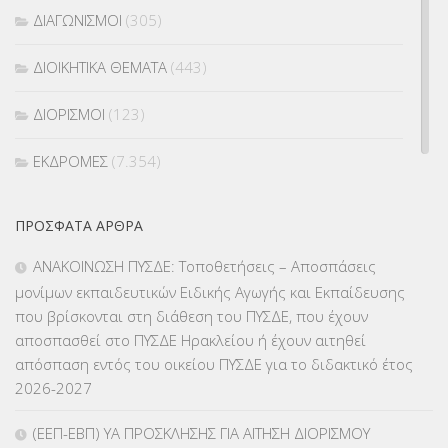
ΔΙΑΓΩΝΙΣΜΟΙ
(305)
ΔΙΟΙΚΗΤΙΚΑ ΘΕΜΑΤΑ
(443)
ΔΙΟΡΙΣΜΟΙ
(123)
ΕΚΔΡΟΜΕΣ
(7.354)
ΕΚΠΑΙΔΕΥΤΙΚΑ ΘΕΜΑΤΑ
(2.822)
ΠΡΌΣΦΑΤΑ ΆΡΘΡΑ
ΕΠΑΛ
(366)
ΑΝΑΚΟΙΝΩΣΗ ΠΥΣΔΕ: Τοποθετήσεις – Αποσπάσεις
μονίμων εκπαιδευτικών Ειδικής Αγωγής και Εκπαίδευσης
ΕΠΙΜΟΡΦΩΣΗ Τ.Π.Ε.
(10)
που βρίσκονται στη διάθεση του ΠΥΣΔΕ, που έχουν
αποσπασθεί στο ΠΥΣΔΕ Ηρακλείου ή έχουν αιτηθεί
ΕΥΡΩΠΑΪΚΑ ΠΡΟΓΡΑΜΜΑΤΑ
(230)
απόσπαση εντός του οικείου ΠΥΣΔΕ για το διδακτικό έτος
2026-2027
ΚΕΣΥ
(60)
(ΕΕΠ-ΕΒΠ) ΥΑ ΠΡΟΣΚΛΗΣΗΣ ΓΙΑ ΑΙΤΗΣΗ ΔΙΟΡΙΣΜΟΥ
ΚΕΣΥΠ
(109)