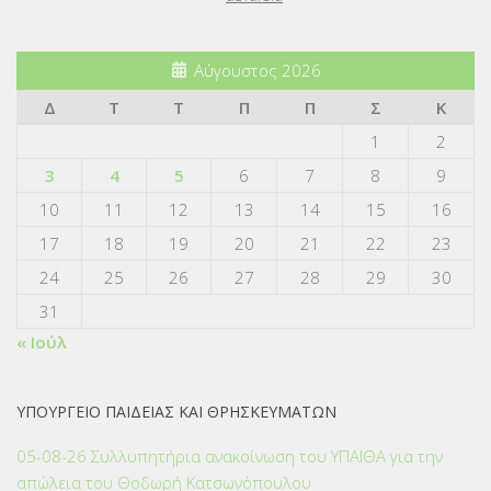
Αύγουστος 2026
Δ
Τ
Τ
Π
Π
Σ
Κ
1
2
3
4
5
6
7
8
9
10
11
12
13
14
15
16
17
18
19
20
21
22
23
24
25
26
27
28
29
30
31
« Ιούλ
ΥΠΟΥΡΓΕΙΟ ΠΑΙΔΕΙΑΣ ΚΑΙ ΘΡΗΣΚΕΥΜΑΤΩΝ
05-08-26 Συλλυπητήρια ανακοίνωση του ΥΠΑΙΘΑ για την
απώλεια του Θοδωρή Κατσωνόπουλου