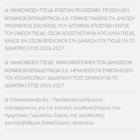
ΑΝΑΚΟΙΝΩΣΗ ΠΥΣΔΕ-ΕΠΕΙΓΟΝ ΠΡΟΘΕΣΜΙΑ: ΠΡΟΣΚΛΗΣΗ
ΚΠγ – ΚΡΑΤΙΚΟ ΠΙΣΤΟΠΟΙΗΤΙΚΟ ΓΛΩΣΣΟΜΑΘΕΙΑΣ
(135)
ΜΟΝΙΜΩΝ ΕΚΠΑΙΔΕΥΤΙΚΩΝ Δ.Ε. ΓΕΝΙΚΗΣ ΠΑΙΔΕΙΑΣ ΓΙΑ ΔΗΛΩΣΗ
ΠΡΟΤΙΜΗΣΗΣ ΣΧΟΛΕΙΩΝ, ΠΟΥ ΑΙΤΟΥΝΤΑΙ ΑΠΟΣΠΑΣΗ ΕΝΤΟΣ
ΚΠπ- ΚΡΑΤΙΚΟ ΠΙΣΤΟΠΟΙΗΤΙΚΟ ΠΛΗΡΟΦΟΡΙΚΗΣ
(12)
ΤΟΥ ΟΙΚΕΙΟΥ ΠΥΣΔΕ, ΟΣΩΝ ΑΠΟΣΠΑΣΤΗΚΑΝ ΑΠΟ ΑΛΛΑ ΠΥΣΔΕ,
ΚΑΘΩΣ ΚΑΙ ΟΣΩΝ ΒΡΙΣΚΟΝΤΑΙ ΣΤΗ ΔΙΑΘΕΣΗ ΤΟΥ ΠΥΣΔΕ ΓΙΑ ΤΟ
ΛΟΙΠΑ
(309)
ΔΙΔΑΚΤΙΚΟ ΕΤΟΣ 2026-2027
ΜΑΘΗΤΕΙΑ
(275)
ΑΝΑΚΟΙΝΩΣΗ ΠΥΣΔΕ: ΑΝΑΚΟΙΝΟΠΟΙΗΣΗ ΤΩΝ ΔΙΑΘΕΣΕΩΝ
ΜΟΝΙΜΩΝ ΕΚΠΑΙΔΕΥΤΙΚΩΝ Δ.Ε. ΗΡΑΚΛΕΙΟΥ ΓΙΑ ΣΥΜΠΛΗΡΩΣΗ
ΜΕΤΑΘΕΣΕΙΣ-ΤΟΠΟΘΕΤΗΣΕΙΣ ΒΕΛΤΙΩΣΕΙΣ
(319)
ΤΟΥ ΥΠΟΧΡΕΩΤΙΚΟΥ ΔΙΔΑΚΤΙΚΟΥ ΤΟΥΣ ΩΡΑΡΙΟΥ ΓΙΑ ΤΟ
ΔΙΔΑΚΤΙΚΟ ΕΤΟΣ 2026-2027
ΜΕΤΑΤΑΞΕΙΣ
(87)
Επαναπροκήρυξη – Πρόσκληση εκδήλωσης
ΜΕΤΑΦΟΡΑ ΜΑΘΗΤΩΝ
(3)
ενδιαφέροντος για την επιλογή Διευθυντή/ντριας του
Ημερήσιου Γυμνασίου Ζαρού, της Διεύθυνσης
ΝΟΜΟΘΕΣΙΑ
(66)
Δευτεροβάθμιας Εκπαίδευσης Ηρακλείου
ΟΙΚΟΝΟΜΙΚΑ ΘΕΜΑΤΑ
(73)