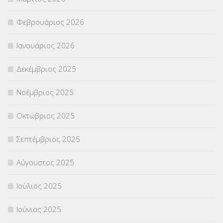
ΣΤΕΛΕΧΗ
(360)
Φεβρουάριος 2026
ΣΥΜΒΟΥΛΕΥΤΙΚΟΣ ΣΤΑΘΜΟΣ ΝΕΩΝ
(18)
Ιανουάριος 2026
ΣΥΝΤΑΞΕΙΣ
(12)
Δεκέμβριος 2025
ΣΧΟΛΙΚΟΙ ΣΥΜΒΟΥΛΟΙ
(754)
Νοέμβριος 2025
ΥΠΕΡΑΡΙΘΜΟΙ
(1)
Οκτώβριος 2025
ΥΠΟΤΡΟΦΙΕΣ
(28)
Σεπτέμβριος 2025
ΦΥΣΙΚΗ ΑΓΩΓΗ
(692)
Αύγουστος 2025
Χωρίς κατηγορία
(55)
Ιούλιος 2025
Ιούνιος 2025