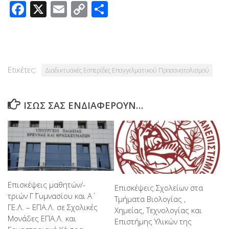
Facebook
X
Email
Copy
Μοιραστείτε
Link
Ετικέτες:
Διαδικτυακές Εσπερίδες Επαγγελματικού Προσανατολισμού
ΊΣΩΣ ΣΑΣ ΕΝΔΙΑΦΈΡΟΥΝ…
Επισκέψεις μαθητών/-
Επισκέψεις Σχολείων στα
τριών Γ΄ Γυμνασίου και Α΄
Τμήματα Βιολογίας ,
ΓΕ.Λ. – ΕΠΑ.Λ. σε Σχολικές
Χημείας, Τεχνολογίας και
Μονάδες ΕΠΑ.Λ. και
Επιστήμης Υλικών της