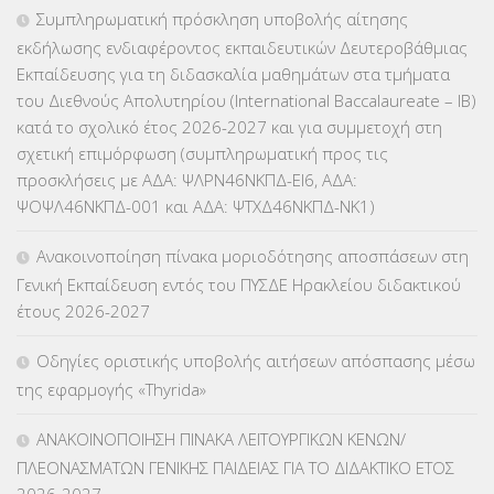
ΕΠΑΛ
(366)
Συμπληρωματική πρόσκληση υποβολής αίτησης
εκδήλωσης ενδιαφέροντος εκπαιδευτικών Δευτεροβάθμιας
ΕΠΙΜΟΡΦΩΣΗ Τ.Π.Ε.
(10)
Εκπαίδευσης για τη διδασκαλία μαθημάτων στα τμήματα
του Διεθνούς Απολυτηρίου (International Baccalaureate – IB)
ΕΥΡΩΠΑΪΚΑ ΠΡΟΓΡΑΜΜΑΤΑ
(230)
κατά το σχολικό έτος 2026-2027 και για συμμετοχή στη
σχετική επιμόρφωση (συμπληρωματική προς τις
ΚΕΣΥ
(60)
προσκλήσεις με ΑΔΑ: ΨΛΡΝ46ΝΚΠΔ-ΕΙ6, ΑΔΑ:
ΨΟΨΛ46ΝΚΠΔ-001 και ΑΔΑ: ΨΤΧΔ46ΝΚΠΔ-ΝΚ1)
ΚΕΣΥΠ
(109)
Ανακοινοποίηση πίνακα μοριοδότησης αποσπάσεων στη
ΚΠγ – ΚΡΑΤΙΚΟ ΠΙΣΤΟΠΟΙΗΤΙΚΟ ΓΛΩΣΣΟΜΑΘΕΙΑΣ
(135)
Γενική Εκπαίδευση εντός του ΠΥΣΔΕ Ηρακλείου διδακτικού
έτους 2026-2027
ΚΠπ- ΚΡΑΤΙΚΟ ΠΙΣΤΟΠΟΙΗΤΙΚΟ ΠΛΗΡΟΦΟΡΙΚΗΣ
(12)
Οδηγίες οριστικής υποβολής αιτήσεων απόσπασης μέσω
ΛΟΙΠΑ
(309)
της εφαρμογής «Thyrida»
ΜΑΘΗΤΕΙΑ
(275)
ΑΝΑΚΟΙΝΟΠΟΙΗΣΗ ΠΙΝΑΚΑ ΛΕΙΤΟΥΡΓΙΚΩΝ ΚΕΝΩΝ/
ΠΛΕΟΝΑΣΜΑΤΩΝ ΓΕΝΙΚΗΣ ΠΑΙΔΕΙΑΣ ΓΙΑ ΤΟ ΔΙΔΑΚΤΙΚΟ ΕΤΟΣ
ΜΕΤΑΘΕΣΕΙΣ-ΤΟΠΟΘΕΤΗΣΕΙΣ ΒΕΛΤΙΩΣΕΙΣ
(319)
2026-2027