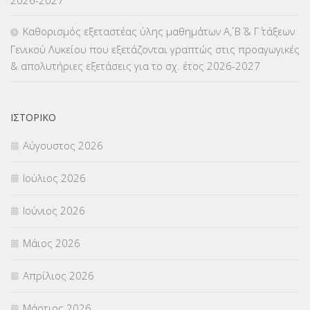
ΜΕΤΑΤΑΞΕΙΣ
(87)
Καθορισμός εξεταστέας ύλης μαθημάτων Α΄, Β΄ & Γ΄ τάξεων
Γενικού Λυκείου που εξετάζονται γραπτώς στις προαγωγικές
ΜΕΤΑΦΟΡΑ ΜΑΘΗΤΩΝ
(3)
& απολυτήριες εξετάσεις για το σχ. έτος 2026-2027
ΝΟΜΟΘΕΣΙΑ
(66)
ΟΙΚΟΝΟΜΙΚΑ ΘΕΜΑΤΑ
(73)
ΙΣΤΟΡΙΚΌ
Αύγουστος 2026
Π.Ε.Κ. ΗΡΑΚΛΕΙΟΥ
(12)
Ιούλιος 2026
ΠΑΝΕΛΛΑΔΙΚΕΣ ΕΞΕΤΑΣΕΙΣ
(839)
Ιούνιος 2026
ΠΡΟΚΗΡΥΞΕΙΣ
(18)
Μάιος 2026
ΣΕΜΙΝΑΡΙΑ – ΗΜΕΡΙΔΕΣ
(495)
Απρίλιος 2026
ΣΕΠ
(50)
Μάρτιος 2026