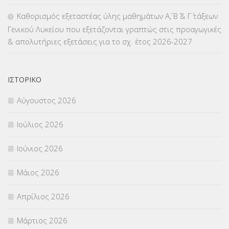
ΜΕΤΑΤΑΞΕΙΣ
(87)
Καθορισμός εξεταστέας ύλης μαθημάτων Α΄, Β΄ & Γ΄ τάξεων
Γενικού Λυκείου που εξετάζονται γραπτώς στις προαγωγικές
ΜΕΤΑΦΟΡΑ ΜΑΘΗΤΩΝ
(3)
& απολυτήριες εξετάσεις για το σχ. έτος 2026-2027
ΝΟΜΟΘΕΣΙΑ
(66)
ΟΙΚΟΝΟΜΙΚΑ ΘΕΜΑΤΑ
(73)
ΙΣΤΟΡΙΚΌ
Αύγουστος 2026
Π.Ε.Κ. ΗΡΑΚΛΕΙΟΥ
(12)
Ιούλιος 2026
ΠΑΝΕΛΛΑΔΙΚΕΣ ΕΞΕΤΑΣΕΙΣ
(839)
Ιούνιος 2026
ΠΡΟΚΗΡΥΞΕΙΣ
(18)
Μάιος 2026
ΣΕΜΙΝΑΡΙΑ – ΗΜΕΡΙΔΕΣ
(495)
Απρίλιος 2026
ΣΕΠ
(50)
Μάρτιος 2026
ΣΤΕΛΕΧΗ
(360)