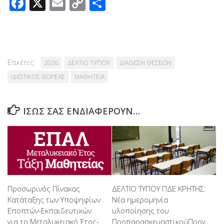
Facebook
X
Email
Copy
Μοιραστείτε
Link
Ετικέτες:
2026
ΔΕΛΤΙΟ ΤΥΠΟΥ
ΔΙΑΘΕΣΗ ΘΕΣΕΩΝ
ΙΔΙΩΤΙΚΟΣ ΦΟΡΕΑΣ
ΜΑΘΗΤΕΙΑ
ΊΣΩΣ ΣΑΣ ΕΝΔΙΑΦΈΡΟΥΝ…
Προσωρινός Πίνακας
ΔΕΛΤΙΟ ΤΥΠΟΥ ΠΔΕ ΚΡΗΤΗΣ:
Κατάταξης των Υποψηφίων
Νέα ημερομηνία
Εποπτών-Εκπαιδευτικών
υλοποίησης του
για το Μεταλυκειακό Έτος-
ΠροπαρασκευαστικούΠρογ