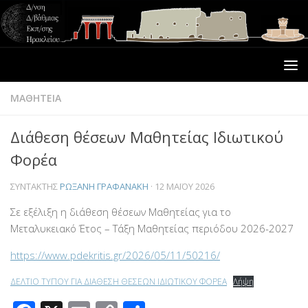
ΜΑΘΗΤΕΙΑ
Διάθεση θέσεων Μαθητείας Ιδιωτικού
Φορέα
ΣΥΝΤΆΚΤΗΣ
ΡΩΞΆΝΗ ΓΡΑΦΑΝΆΚΗ
·
12 ΜΑΪ́ΟΥ 2026
Σε εξέλιξη η διάθεση θέσεων Μαθητείας για το
Μεταλυκειακό Έτος – Τάξη Μαθητείας περιόδου 2026-2027
https://www.pdekritis.gr/2026/05/11/50216/
ΔΕΛΤΙΟ ΤΥΠΟΥ ΓΙΑ ΔΙΑΘΕΣΗ ΘΕΣΕΩΝ ΙΔΙΩΤΙΚΟΥ ΦΟΡΕΑ
Λήψη