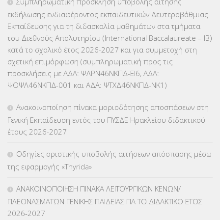
Συμπληρωματική πρόσκληση υποβολής αίτησης
εκδήλωσης ενδιαφέροντος εκπαιδευτικών Δευτεροβάθμιας
ΕΠΙΜΟΡΦΩΣΗ Τ.Π.Ε.
(10)
Εκπαίδευσης για τη διδασκαλία μαθημάτων στα τμήματα
του Διεθνούς Απολυτηρίου (International Baccalaureate – IB)
ΕΥΡΩΠΑΪΚΑ ΠΡΟΓΡΑΜΜΑΤΑ
(230)
κατά το σχολικό έτος 2026-2027 και για συμμετοχή στη
σχετική επιμόρφωση (συμπληρωματική προς τις
ΚΕΣΥ
(60)
προσκλήσεις με ΑΔΑ: ΨΛΡΝ46ΝΚΠΔ-ΕΙ6, ΑΔΑ:
ΨΟΨΛ46ΝΚΠΔ-001 και ΑΔΑ: ΨΤΧΔ46ΝΚΠΔ-ΝΚ1)
ΚΕΣΥΠ
(109)
Ανακοινοποίηση πίνακα μοριοδότησης αποσπάσεων στη
ΚΠγ – ΚΡΑΤΙΚΟ ΠΙΣΤΟΠΟΙΗΤΙΚΟ ΓΛΩΣΣΟΜΑΘΕΙΑΣ
(135)
Γενική Εκπαίδευση εντός του ΠΥΣΔΕ Ηρακλείου διδακτικού
έτους 2026-2027
ΚΠπ- ΚΡΑΤΙΚΟ ΠΙΣΤΟΠΟΙΗΤΙΚΟ ΠΛΗΡΟΦΟΡΙΚΗΣ
(12)
Οδηγίες οριστικής υποβολής αιτήσεων απόσπασης μέσω
ΛΟΙΠΑ
(309)
της εφαρμογής «Thyrida»
ΜΑΘΗΤΕΙΑ
(275)
ΑΝΑΚΟΙΝΟΠΟΙΗΣΗ ΠΙΝΑΚΑ ΛΕΙΤΟΥΡΓΙΚΩΝ ΚΕΝΩΝ/
ΠΛΕΟΝΑΣΜΑΤΩΝ ΓΕΝΙΚΗΣ ΠΑΙΔΕΙΑΣ ΓΙΑ ΤΟ ΔΙΔΑΚΤΙΚΟ ΕΤΟΣ
ΜΕΤΑΘΕΣΕΙΣ-ΤΟΠΟΘΕΤΗΣΕΙΣ ΒΕΛΤΙΩΣΕΙΣ
(319)
2026-2027