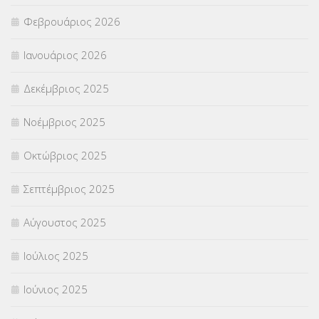
Φεβρουάριος 2026
ΣΥΜΒΟΥΛΕΥΤΙΚΟΣ ΣΤΑΘΜΟΣ ΝΕΩΝ
(18)
Ιανουάριος 2026
ΣΥΝΤΑΞΕΙΣ
(12)
Δεκέμβριος 2025
ΣΧΟΛΙΚΟΙ ΣΥΜΒΟΥΛΟΙ
(754)
Νοέμβριος 2025
ΥΠΕΡΑΡΙΘΜΟΙ
(1)
Οκτώβριος 2025
ΥΠΟΤΡΟΦΙΕΣ
(28)
Σεπτέμβριος 2025
ΦΥΣΙΚΗ ΑΓΩΓΗ
(692)
Αύγουστος 2025
Χωρίς κατηγορία
(55)
Ιούλιος 2025
Ιούνιος 2025