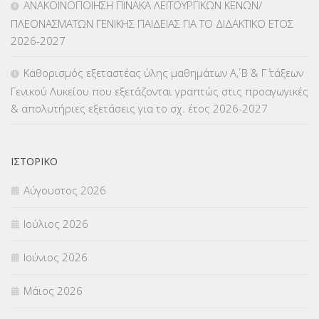
ΑΝΑΚΟΙΝΟΠΟΙΗΣΗ ΠΙΝΑΚΑ ΛΕΙΤΟΥΡΓΙΚΩΝ ΚΕΝΩΝ/
ΠΛΕΟΝΑΣΜΑΤΩΝ ΓΕΝΙΚΗΣ ΠΑΙΔΕΙΑΣ ΓΙΑ ΤΟ ΔΙΔΑΚΤΙΚΟ ΕΤΟΣ
ΜΕΤΑΘΕΣΕΙΣ-ΤΟΠΟΘΕΤΗΣΕΙΣ ΒΕΛΤΙΩΣΕΙΣ
(319)
2026-2027
ΜΕΤΑΤΑΞΕΙΣ
(87)
Καθορισμός εξεταστέας ύλης μαθημάτων Α΄, Β΄ & Γ΄ τάξεων
Γενικού Λυκείου που εξετάζονται γραπτώς στις προαγωγικές
ΜΕΤΑΦΟΡΑ ΜΑΘΗΤΩΝ
(3)
& απολυτήριες εξετάσεις για το σχ. έτος 2026-2027
ΝΟΜΟΘΕΣΙΑ
(66)
ΟΙΚΟΝΟΜΙΚΑ ΘΕΜΑΤΑ
(73)
ΙΣΤΟΡΙΚΌ
Αύγουστος 2026
Π.Ε.Κ. ΗΡΑΚΛΕΙΟΥ
(12)
Ιούλιος 2026
ΠΑΝΕΛΛΑΔΙΚΕΣ ΕΞΕΤΑΣΕΙΣ
(839)
Ιούνιος 2026
ΠΡΟΚΗΡΥΞΕΙΣ
(18)
Μάιος 2026
ΣΕΜΙΝΑΡΙΑ – ΗΜΕΡΙΔΕΣ
(495)