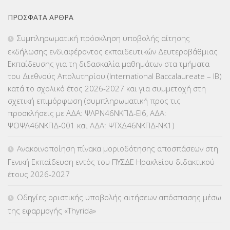
ΕΚΠΑΙΔΕΥΤΙΚΑ ΘΕΜΑΤΑ
(2.824)
ΠΡΌΣΦΑΤΑ ΆΡΘΡΑ
ΕΠΑΛ
(366)
Συμπληρωματική πρόσκληση υποβολής αίτησης
εκδήλωσης ενδιαφέροντος εκπαιδευτικών Δευτεροβάθμιας
ΕΠΙΜΟΡΦΩΣΗ Τ.Π.Ε.
(10)
Εκπαίδευσης για τη διδασκαλία μαθημάτων στα τμήματα
του Διεθνούς Απολυτηρίου (International Baccalaureate – IB)
ΕΥΡΩΠΑΪΚΑ ΠΡΟΓΡΑΜΜΑΤΑ
(230)
κατά το σχολικό έτος 2026-2027 και για συμμετοχή στη
σχετική επιμόρφωση (συμπληρωματική προς τις
ΚΕΣΥ
(60)
προσκλήσεις με ΑΔΑ: ΨΛΡΝ46ΝΚΠΔ-ΕΙ6, ΑΔΑ:
ΨΟΨΛ46ΝΚΠΔ-001 και ΑΔΑ: ΨΤΧΔ46ΝΚΠΔ-ΝΚ1)
ΚΕΣΥΠ
(109)
Ανακοινοποίηση πίνακα μοριοδότησης αποσπάσεων στη
ΚΠγ – ΚΡΑΤΙΚΟ ΠΙΣΤΟΠΟΙΗΤΙΚΟ ΓΛΩΣΣΟΜΑΘΕΙΑΣ
(135)
Γενική Εκπαίδευση εντός του ΠΥΣΔΕ Ηρακλείου διδακτικού
έτους 2026-2027
ΚΠπ- ΚΡΑΤΙΚΟ ΠΙΣΤΟΠΟΙΗΤΙΚΟ ΠΛΗΡΟΦΟΡΙΚΗΣ
(12)
Οδηγίες οριστικής υποβολής αιτήσεων απόσπασης μέσω
ΛΟΙΠΑ
(309)
της εφαρμογής «Thyrida»
ΜΑΘΗΤΕΙΑ
(275)