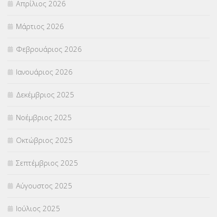
Απρίλιος 2026
ΣΕΠ
(50)
Μάρτιος 2026
ΣΤΕΛΕΧΗ
(360)
Φεβρουάριος 2026
ΣΥΜΒΟΥΛΕΥΤΙΚΟΣ ΣΤΑΘΜΟΣ ΝΕΩΝ
(18)
Ιανουάριος 2026
ΣΥΝΤΑΞΕΙΣ
(12)
Δεκέμβριος 2025
ΣΧΟΛΙΚΟΙ ΣΥΜΒΟΥΛΟΙ
(754)
Νοέμβριος 2025
ΥΠΕΡΑΡΙΘΜΟΙ
(1)
Οκτώβριος 2025
ΥΠΟΤΡΟΦΙΕΣ
(28)
Σεπτέμβριος 2025
ΦΥΣΙΚΗ ΑΓΩΓΗ
(692)
Αύγουστος 2025
Χωρίς κατηγορία
(55)
Ιούλιος 2025