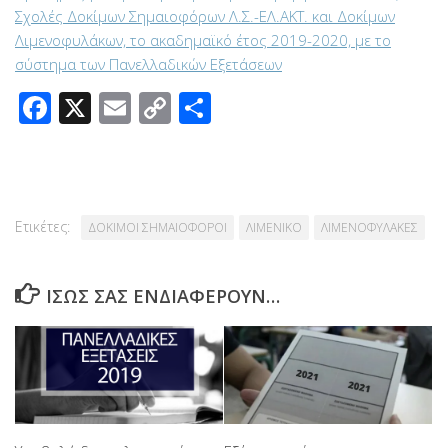
Σχολές Δοκίμων Σημαιοφόρων Λ.Σ.-ΕΛ.ΑΚΤ. και Δοκίμων
Λιμενοφυλάκων, το ακαδημαϊκό έτος 2019-2020, με το
σύστημα των Πανελλαδικών Εξετάσεων
Facebook
X
Email
Copy
Μοιραστείτε
Link
Ετικέτες:
ΔΟΚΙΜΟΙ ΣΗΜΑΙΟΦΟΡΟΙ
ΛΙΜΕΝΙΚΟ
ΛΙΜΕΝΟΦΥΛΑΚΕΣ
ΊΣΩΣ ΣΑΣ ΕΝΔΙΑΦΈΡΟΥΝ…