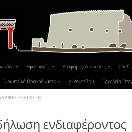
ονάδες
Εφαρμογές
Διάφορες Υπηρεσίες
Σύνδε
Ευρωπαϊκά Προγράμματα
e-Ραντεβού
Εργαλεία Επα
ΑΔΙΚΕΣ ΕΞΕΤΑΣΕΙΣ
δήλωση ενδιαφέροντος