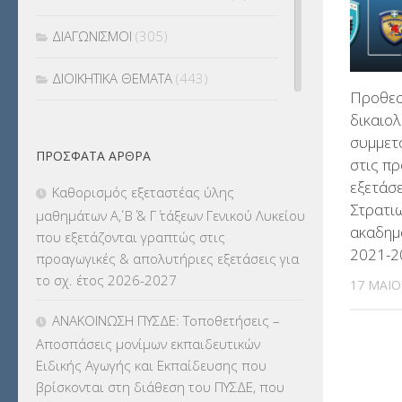
ΔΙΑΓΩΝΙΣΜΟΙ
(305)
ΔΙΟΙΚΗΤΙΚΑ ΘΕΜΑΤΑ
(443)
Προθεσ
δικαιολ
ΔΙΟΡΙΣΜΟΙ
(123)
συμμετ
ΠΡΌΣΦΑΤΑ ΆΡΘΡΑ
ΕΚΔΡΟΜΕΣ
(7.354)
στις π
εξετάσ
Καθορισμός εξεταστέας ύλης
ΕΚΠΑΙΔΕΥΤΙΚΑ ΘΕΜΑΤΑ
(2.823)
Στρατι
μαθημάτων Α΄, Β΄ & Γ΄ τάξεων Γενικού Λυκείου
ακαδημ
που εξετάζονται γραπτώς στις
ΕΠΑΛ
(366)
2021-2
προαγωγικές & απολυτήριες εξετάσεις για
το σχ. έτος 2026-2027
17 ΜΑΪ́
ΕΠΙΜΟΡΦΩΣΗ Τ.Π.Ε.
(10)
ΑΝΑΚΟΙΝΩΣΗ ΠΥΣΔΕ: Τοποθετήσεις –
ΕΥΡΩΠΑΪΚΑ ΠΡΟΓΡΑΜΜΑΤΑ
(230)
Αποσπάσεις μονίμων εκπαιδευτικών
Ειδικής Αγωγής και Εκπαίδευσης που
ΚΕΣΥ
(60)
βρίσκονται στη διάθεση του ΠΥΣΔΕ, που