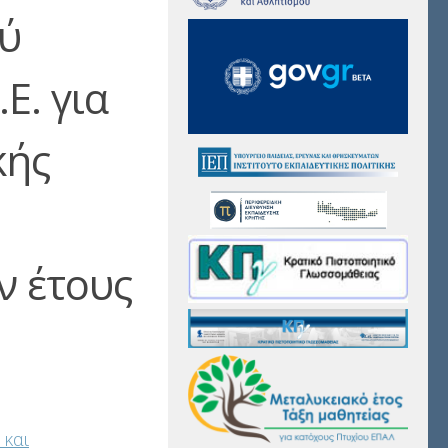
ύ
Ε. για
κής
ν έτους
 και