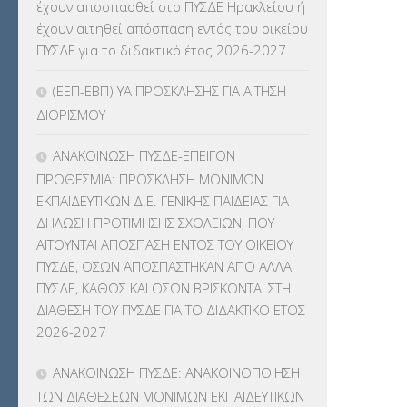
έχουν αποσπασθεί στο ΠΥΣΔΕ Ηρακλείου ή
ΚΕΣΥΠ
(109)
έχουν αιτηθεί απόσπαση εντός του οικείου
ΠΥΣΔΕ για το διδακτικό έτος 2026-2027
ΚΠγ – ΚΡΑΤΙΚΟ ΠΙΣΤΟΠΟΙΗΤΙΚΟ
ΓΛΩΣΣΟΜΑΘΕΙΑΣ
(135)
(ΕΕΠ-ΕΒΠ) ΥΑ ΠΡΟΣΚΛΗΣΗΣ ΓΙΑ ΑΙΤΗΣΗ
ΔΙΟΡΙΣΜΟΥ
ΚΠπ- ΚΡΑΤΙΚΟ ΠΙΣΤΟΠΟΙΗΤΙΚΟ
ΠΛΗΡΟΦΟΡΙΚΗΣ
(12)
ΑΝΑΚΟΙΝΩΣΗ ΠΥΣΔΕ-ΕΠΕΙΓΟΝ
ΠΡΟΘΕΣΜΙΑ: ΠΡΟΣΚΛΗΣΗ ΜΟΝΙΜΩΝ
ΛΟΙΠΑ
(309)
ΕΚΠΑΙΔΕΥΤΙΚΩΝ Δ.Ε. ΓΕΝΙΚΗΣ ΠΑΙΔΕΙΑΣ ΓΙΑ
ΔΗΛΩΣΗ ΠΡΟΤΙΜΗΣΗΣ ΣΧΟΛΕΙΩΝ, ΠΟΥ
ΜΑΘΗΤΕΙΑ
(275)
ΑΙΤΟΥΝΤΑΙ ΑΠΟΣΠΑΣΗ ΕΝΤΟΣ ΤΟΥ ΟΙΚΕΙΟΥ
ΠΥΣΔΕ, ΟΣΩΝ ΑΠΟΣΠΑΣΤΗΚΑΝ ΑΠΟ ΑΛΛΑ
ΜΕΤΑΘΕΣΕΙΣ-ΤΟΠΟΘΕΤΗΣΕΙΣ
ΠΥΣΔΕ, ΚΑΘΩΣ ΚΑΙ ΟΣΩΝ ΒΡΙΣΚΟΝΤΑΙ ΣΤΗ
ΒΕΛΤΙΩΣΕΙΣ
(319)
ΔΙΑΘΕΣΗ ΤΟΥ ΠΥΣΔΕ ΓΙΑ ΤΟ ΔΙΔΑΚΤΙΚΟ ΕΤΟΣ
2026-2027
ΜΕΤΑΤΑΞΕΙΣ
(87)
ΑΝΑΚΟΙΝΩΣΗ ΠΥΣΔΕ: ΑΝΑΚΟΙΝΟΠΟΙΗΣΗ
ΜΕΤΑΦΟΡΑ ΜΑΘΗΤΩΝ
(3)
ΤΩΝ ΔΙΑΘΕΣΕΩΝ ΜΟΝΙΜΩΝ ΕΚΠΑΙΔΕΥΤΙΚΩΝ