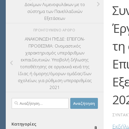
Δοκίμων Λιμενοφυλάκων με το
Συ
σύστημα των Πανελλαδικών
Εξετάσεων
Έργ
ΠΡΟΗΓΟΎΜΕΝΟ ΆΡΘΡΟ
ΑΝΑΚΟΙΝΩΣΗ ΠΥΣΔΕ: ΕΠΕΙΓΟΝ-
τη
ΠΡΟΘΕΣΜΙΑ: Ονομαστικός
χαρακτηρισμός υπεράριθμων
Επ
εκπαιδευτικών. Υποβολή δήλωσης
τοποθέτησης σε οργανικά κενά της
ίδιας ή όμορης/όμορων ομάδας/δων
Εξ
σχολείων, για ρύθμιση υπεραριθμίας
2021
20
Αναζήτηση
για:
ΣΥΝΤΆΚ
Κατηγορίες
Εκδήλω