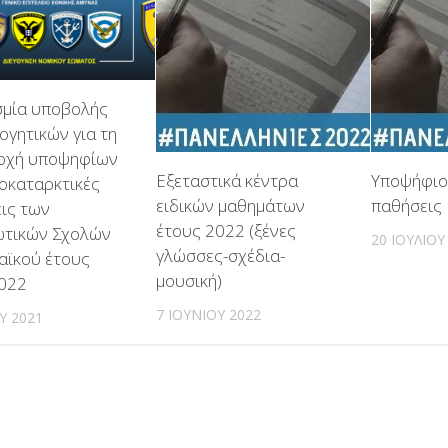
μία υποβολής
ογητικών για τη
οχή υποψηφίων
Εξεταστικά κέντρα
Υποψήφιο
ροκαταρκτικές
ειδικών μαθημάτων
παθήσεις
εις των
έτους 2022 (ξένες
ωτικών Σχολών
20 ΙΟΥΛΊΟΥ
γλώσσες-σχέδια-
αϊκού έτους
μουσική)
022
7 ΙΟΥΝΊΟΥ 2022
ΟΥ 2021