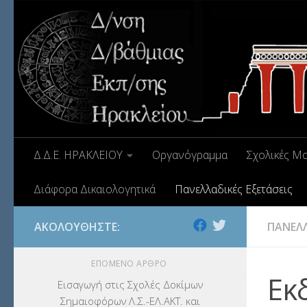
Δ.Δ.Ε. ΗΡΑΚΛΕΙΟΥ
Οργανόγραμμα
Σχολικές Μ
Διάφορα Δικαιολογητικά
Πανελλαδικές Εξετάσεις
ΑΚΟΛΟΥΘΉΣΤΕ:
ΠΑΝΕΛΛ
ΕΠΌΜΕΝΟ ΆΡΘΡΟ
Εκ
Eισαγωγή στις Σχολές Δοκίμων
Σημαιοφόρων Λ.Σ.-ΕΛ.ΑΚΤ. και