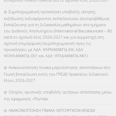
Εσπερινού Γενικού Λυκείου για το σχολικό έτος 2026 2027
ΕΠΙΜΟΡΦΩΣΗ Τ.Π.Ε.
(10)
Συμπληρωματική πρόσκληση υποβολής αίτησης
ΕΥΡΩΠΑΪΚΑ ΠΡΟΓΡΑΜΜΑΤΑ
(230)
εκδήλωσης ενδιαφέροντος εκπαιδευτικών Δευτεροβάθμιας
Εκπαίδευσης για τη διδασκαλία μαθημάτων στα τμήματα
ΚΕΣΥ
(60)
του Διεθνούς Απολυτηρίου (International Baccalaureate – IB)
κατά το σχολικό έτος 2026-2027 και για συμμετοχή στη
ΚΕΣΥΠ
(109)
σχετική επιμόρφωση (συμπληρωματική προς τις
προσκλήσεις με ΑΔΑ: ΨΛΡΝ46ΝΚΠΔ-ΕΙ6, ΑΔΑ:
ΚΠγ – ΚΡΑΤΙΚΟ ΠΙΣΤΟΠΟΙΗΤΙΚΟ ΓΛΩΣΣΟΜΑΘΕΙΑΣ
(135)
ΨΟΨΛ46ΝΚΠΔ-001 και ΑΔΑ: ΨΤΧΔ46ΝΚΠΔ-ΝΚ1)
ΚΠπ- ΚΡΑΤΙΚΟ ΠΙΣΤΟΠΟΙΗΤΙΚΟ ΠΛΗΡΟΦΟΡΙΚΗΣ
(12)
Ανακοινοποίηση πίνακα μοριοδότησης αποσπάσεων στη
Γενική Εκπαίδευση εντός του ΠΥΣΔΕ Ηρακλείου διδακτικού
ΛΟΙΠΑ
(309)
έτους 2026-2027
ΜΑΘΗΤΕΙΑ
(275)
Οδηγίες οριστικής υποβολής αιτήσεων απόσπασης μέσω
της εφαρμογής «Thyrida»
ΜΕΤΑΘΕΣΕΙΣ-ΤΟΠΟΘΕΤΗΣΕΙΣ ΒΕΛΤΙΩΣΕΙΣ
(319)
ΑΝΑΚΟΙΝΟΠΟΙΗΣΗ ΠΙΝΑΚΑ ΛΕΙΤΟΥΡΓΙΚΩΝ ΚΕΝΩΝ/
ΜΕΤΑΤΑΞΕΙΣ
(87)