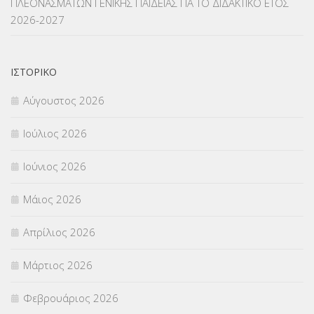
ΠΛΕΟΝΑΣΜΑΤΩΝ ΓΕΝΙΚΗΣ ΠΑΙΔΕΙΑΣ ΓΙΑ ΤΟ ΔΙΔΑΚΤΙΚΟ ΕΤΟΣ
2026-2027
ΜΕΤΑΦΟΡΑ ΜΑΘΗΤΩΝ
(3)
ΝΟΜΟΘΕΣΙΑ
(66)
ΙΣΤΟΡΙΚΌ
ΟΙΚΟΝΟΜΙΚΑ ΘΕΜΑΤΑ
(73)
Αύγουστος 2026
Π.Ε.Κ. ΗΡΑΚΛΕΙΟΥ
(12)
Ιούλιος 2026
ΠΑΝΕΛΛΑΔΙΚΕΣ ΕΞΕΤΑΣΕΙΣ
(839)
Ιούνιος 2026
ΠΡΟΚΗΡΥΞΕΙΣ
(18)
Μάιος 2026
ΣΕΜΙΝΑΡΙΑ – ΗΜΕΡΙΔΕΣ
(495)
Απρίλιος 2026
ΣΕΠ
(50)
Μάρτιος 2026
ΣΤΕΛΕΧΗ
(360)
Φεβρουάριος 2026