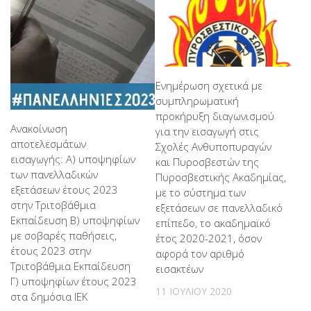
Ενημέρωση σχετικά με
συμπληρωματική
προκήρυξη διαγωνισμού
Ανακοίνωση
για την εισαγωγή στις
αποτελεσμάτων
Σχολές Ανθυποπυραγών
εισαγωγής: Α) υποψηφίων
και Πυροσβεστών της
των πανελλαδικών
Πυροσβεστικής Ακαδημίας,
εξετάσεων έτους 2023
με το σύστημα των
στην Τριτοβάθμια
εξετάσεων σε πανελλαδικό
Εκπαίδευση Β) υποψηφίων
επίπεδο, το ακαδημαϊκό
με σοβαρές παθήσεις,
έτος 2020-2021, όσον
έτους 2023 στην
αφορά τον αριθμό
Τριτοβάθμια Εκπαίδευση
εισακτέων
Γ) υποψηφίων έτους 2023
11 ΙΟΥΛΊΟΥ 2020
στα δημόσια ΙΕΚ