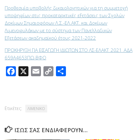
Προθεσμία υποβολής δικαιολογητικών για τη συμμετοχή
υποψηφίων στις προκαταρκτικές εξετάσεις των Σχολών
Δοκίμων Σημαιοφόρων Λ.Σ.-ΕΛ.ΑΚΤ. και Δοκίμων
Λιμενοφυλάκων με το σύστημα των Πανελλαδικών
Εξετάσεων ακαδημαϊκού έτους 2021-2022
ΠΡΟΚΗΡΥΞΗ ΓΙΑ ΕΙΣΑΓΩΓΗ ΙΔΙΩΤΩΝ ΣΤΟ ΛΣ-ΕΛΑΚΤ_2021_ΑΔΑ
659Α4653ΠΩ-ΒΦΟ
Facebook
X
Email
Copy
Μοιραστείτε
Link
Ετικέτες:
ΛΙΜΕΝΙΚΟ
ΊΣΩΣ ΣΑΣ ΕΝΔΙΑΦΈΡΟΥΝ…