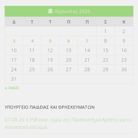
Αύγουστος 2026
Δ
Τ
Τ
Π
Π
Σ
Κ
1
2
3
4
5
6
7
8
9
10
11
12
13
14
15
16
17
18
19
20
21
22
23
24
25
26
27
28
29
30
31
« Ιούλ
ΥΠΟΥΡΓΕΙΟ ΠΑΙΔΕΙΑΣ ΚΑΙ ΘΡΗΣΚΕΥΜΑΤΩΝ
07-08-26 3,358 εκατ. ευρώ στο Πανεπιστήμιο Κρήτης για το
στεγαστικό επίδομα