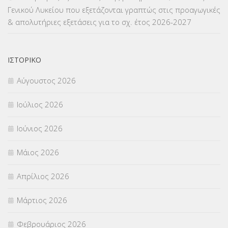
Γενικού Λυκείου που εξετάζονται γραπτώς στις προαγωγικές
ΜΕΤΑΦΟΡΑ ΜΑΘΗΤΩΝ
(3)
& απολυτήριες εξετάσεις για το σχ. έτος 2026-2027
ΝΟΜΟΘΕΣΙΑ
(66)
ΟΙΚΟΝΟΜΙΚΑ ΘΕΜΑΤΑ
(73)
ΙΣΤΟΡΙΚΌ
Αύγουστος 2026
Π.Ε.Κ. ΗΡΑΚΛΕΙΟΥ
(12)
Ιούλιος 2026
ΠΑΝΕΛΛΑΔΙΚΕΣ ΕΞΕΤΑΣΕΙΣ
(839)
Ιούνιος 2026
ΠΡΟΚΗΡΥΞΕΙΣ
(18)
Μάιος 2026
ΣΕΜΙΝΑΡΙΑ – ΗΜΕΡΙΔΕΣ
(495)
Απρίλιος 2026
ΣΕΠ
(50)
Μάρτιος 2026
ΣΤΕΛΕΧΗ
(360)
Φεβρουάριος 2026
ΣΥΜΒΟΥΛΕΥΤΙΚΟΣ ΣΤΑΘΜΟΣ ΝΕΩΝ
(18)