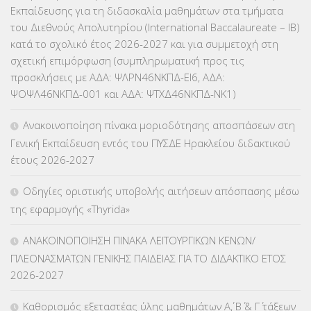
ΕΠΙΜΟΡΦΩΣΗ Τ.Π.Ε.
(10)
Εκπαίδευσης για τη διδασκαλία μαθημάτων στα τμήματα
του Διεθνούς Απολυτηρίου (International Baccalaureate – IB)
ΕΥΡΩΠΑΪΚΑ ΠΡΟΓΡΑΜΜΑΤΑ
(230)
κατά το σχολικό έτος 2026-2027 και για συμμετοχή στη
σχετική επιμόρφωση (συμπληρωματική προς τις
ΚΕΣΥ
(60)
προσκλήσεις με ΑΔΑ: ΨΛΡΝ46ΝΚΠΔ-ΕΙ6, ΑΔΑ:
ΨΟΨΛ46ΝΚΠΔ-001 και ΑΔΑ: ΨΤΧΔ46ΝΚΠΔ-ΝΚ1)
ΚΕΣΥΠ
(109)
Ανακοινοποίηση πίνακα μοριοδότησης αποσπάσεων στη
ΚΠγ – ΚΡΑΤΙΚΟ ΠΙΣΤΟΠΟΙΗΤΙΚΟ ΓΛΩΣΣΟΜΑΘΕΙΑΣ
(135)
Γενική Εκπαίδευση εντός του ΠΥΣΔΕ Ηρακλείου διδακτικού
έτους 2026-2027
ΚΠπ- ΚΡΑΤΙΚΟ ΠΙΣΤΟΠΟΙΗΤΙΚΟ ΠΛΗΡΟΦΟΡΙΚΗΣ
(12)
Οδηγίες οριστικής υποβολής αιτήσεων απόσπασης μέσω
ΛΟΙΠΑ
(309)
της εφαρμογής «Thyrida»
ΜΑΘΗΤΕΙΑ
(275)
ΑΝΑΚΟΙΝΟΠΟΙΗΣΗ ΠΙΝΑΚΑ ΛΕΙΤΟΥΡΓΙΚΩΝ ΚΕΝΩΝ/
ΠΛΕΟΝΑΣΜΑΤΩΝ ΓΕΝΙΚΗΣ ΠΑΙΔΕΙΑΣ ΓΙΑ ΤΟ ΔΙΔΑΚΤΙΚΟ ΕΤΟΣ
ΜΕΤΑΘΕΣΕΙΣ-ΤΟΠΟΘΕΤΗΣΕΙΣ ΒΕΛΤΙΩΣΕΙΣ
(319)
2026-2027
ΜΕΤΑΤΑΞΕΙΣ
(87)
Καθορισμός εξεταστέας ύλης μαθημάτων Α΄, Β΄ & Γ΄ τάξεων