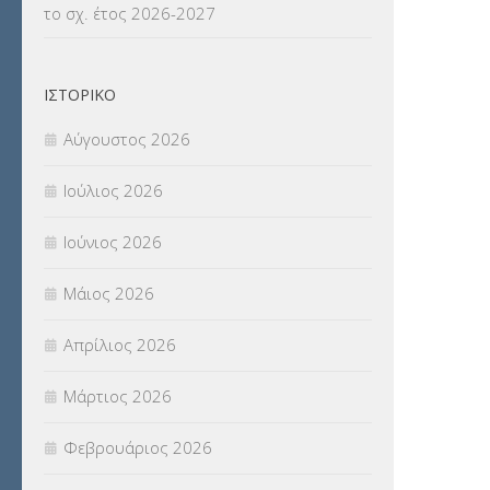
το σχ. έτος 2026-2027
ΝΟΜΟΘΕΣΙΑ
(66)
ΟΙΚΟΝΟΜΙΚΑ ΘΕΜΑΤΑ
(73)
ΙΣΤΟΡΙΚΌ
Π.Ε.Κ. ΗΡΑΚΛΕΙΟΥ
(12)
Αύγουστος 2026
ΠΑΝΕΛΛΑΔΙΚΕΣ ΕΞΕΤΑΣΕΙΣ
(839)
Ιούλιος 2026
ΠΡΟΚΗΡΥΞΕΙΣ
(18)
Ιούνιος 2026
ΣΕΜΙΝΑΡΙΑ – ΗΜΕΡΙΔΕΣ
(495)
Μάιος 2026
ΣΕΠ
(50)
Απρίλιος 2026
ΣΤΕΛΕΧΗ
(360)
Μάρτιος 2026
ΣΥΜΒΟΥΛΕΥΤΙΚΟΣ ΣΤΑΘΜΟΣ ΝΕΩΝ
Φεβρουάριος 2026
(18)