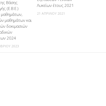
της Βάσης
Λυκείων έτους 2021
ής (Ε.Β.Ε.)
21 ΑΠΡΙΛΊΟΥ 2021
ν μαθημάτων,
ών μαθημάτων και
κών δοκιμασιών
αδικών
εων 2024
ΒΡΊΟΥ 2023