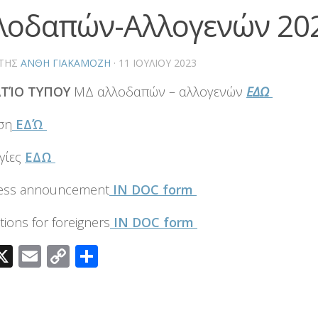
λοδαπών-Αλλογενών 20
ΤΗΣ
ΑΝΘΗ ΓΙΑΚΑΜΟΖΗ
·
11 ΙΟΥΛΊΟΥ 2023
ΤΊΟ ΤΥΠΟΥ
ΜΔ αλλοδαπών – αλλογενών
ΕΔΩ
ση
ΕΔΏ
γίες
ΕΔΩ
ess announcement
IN DOC form
tions for foreigners
IN DOC form
acebook
X
Email
Copy
Μοιραστείτε
Link