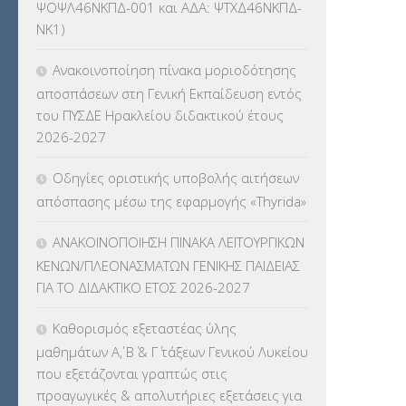
ΨΟΨΛ46ΝΚΠΔ-001 και ΑΔΑ: ΨΤΧΔ46ΝΚΠΔ-
ΚΕΣΥΠ
(109)
ΝΚ1)
ΚΠγ – ΚΡΑΤΙΚΟ ΠΙΣΤΟΠΟΙΗΤΙΚΟ
Ανακοινοποίηση πίνακα μοριοδότησης
ΓΛΩΣΣΟΜΑΘΕΙΑΣ
(135)
αποσπάσεων στη Γενική Εκπαίδευση εντός
του ΠΥΣΔΕ Ηρακλείου διδακτικού έτους
ΚΠπ- ΚΡΑΤΙΚΟ ΠΙΣΤΟΠΟΙΗΤΙΚΟ
2026-2027
ΠΛΗΡΟΦΟΡΙΚΗΣ
(12)
Οδηγίες οριστικής υποβολής αιτήσεων
ΛΟΙΠΑ
(309)
απόσπασης μέσω της εφαρμογής «Thyrida»
ΜΑΘΗΤΕΙΑ
(275)
ΑΝΑΚΟΙΝΟΠΟΙΗΣΗ ΠΙΝΑΚΑ ΛΕΙΤΟΥΡΓΙΚΩΝ
ΚΕΝΩΝ/ΠΛΕΟΝΑΣΜΑΤΩΝ ΓΕΝΙΚΗΣ ΠΑΙΔΕΙΑΣ
ΜΕΤΑΘΕΣΕΙΣ-ΤΟΠΟΘΕΤΗΣΕΙΣ
ΓΙΑ ΤΟ ΔΙΔΑΚΤΙΚΟ ΕΤΟΣ 2026-2027
ΒΕΛΤΙΩΣΕΙΣ
(319)
Καθορισμός εξεταστέας ύλης
ΜΕΤΑΤΑΞΕΙΣ
(87)
μαθημάτων Α΄, Β΄ & Γ΄ τάξεων Γενικού Λυκείου
που εξετάζονται γραπτώς στις
ΜΕΤΑΦΟΡΑ ΜΑΘΗΤΩΝ
(3)
προαγωγικές & απολυτήριες εξετάσεις για