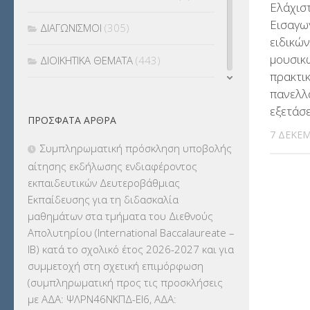
Ελάχισ
Εισαγωγ
ΔΙΑΓΩΝΙΣΜΟΙ
(305)
ειδικώ
μουσικ
ΔΙΟΙΚΗΤΙΚΑ ΘΕΜΑΤΑ
(443)
πρακτι
πανελλ
ΔΙΟΡΙΣΜΟΙ
(123)
εξετάσ
ΠΡΌΣΦΑΤΑ ΆΡΘΡΑ
ΕΚΔΡΟΜΕΣ
(7.354)
7 ΔΕΚΕΜ
Συμπληρωματική πρόσκληση υποβολής
ΕΚΠΑΙΔΕΥΤΙΚΑ ΘΕΜΑΤΑ
(2.824)
αίτησης εκδήλωσης ενδιαφέροντος
εκπαιδευτικών Δευτεροβάθμιας
ΕΠΑΛ
(366)
Εκπαίδευσης για τη διδασκαλία
μαθημάτων στα τμήματα του Διεθνούς
ΕΠΙΜΟΡΦΩΣΗ Τ.Π.Ε.
(10)
Απολυτηρίου (International Baccalaureate –
IB) κατά το σχολικό έτος 2026-2027 και για
ΕΥΡΩΠΑΪΚΑ ΠΡΟΓΡΑΜΜΑΤΑ
(230)
συμμετοχή στη σχετική επιμόρφωση
(συμπληρωματική προς τις προσκλήσεις
ΚΕΣΥ
(60)
με ΑΔΑ: ΨΛΡΝ46ΝΚΠΔ-ΕΙ6, ΑΔΑ: