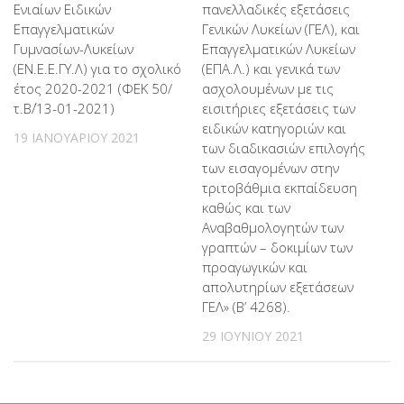
πανελλαδικές εξετάσεις
Ενιαίων Ειδικών
Γενικών Λυκείων (ΓΕΛ), και
Επαγγελματικών
Επαγγελματικών Λυκείων
Γυμνασίων-Λυκείων
(ΕΠΑ.Λ.) και γενικά των
(ΕΝ.Ε.Ε.ΓΥ.Λ) για το σχολικό
ασχολουμένων με τις
έτος 2020-2021 (ΦΕΚ 50/
εισιτήριες εξετάσεις των
τ.Β΄/13-01-2021)
ειδικών κατηγοριών και
19 ΙΑΝΟΥΑΡΊΟΥ 2021
των διαδικασιών επιλογής
των εισαγομένων στην
τριτοβάθμια εκπαίδευση
καθώς και των
Αναβαθμολογητών των
γραπτών – δοκιμίων των
προαγωγικών και
απολυτηρίων εξετάσεων
ΓΕΛ» (Β’ 4268).
29 ΙΟΥΝΊΟΥ 2021