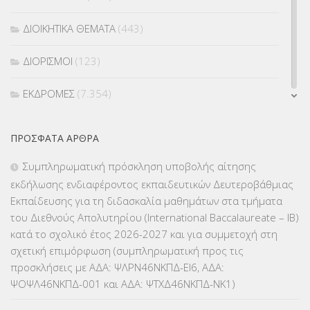
ΔΙΟΙΚΗΤΙΚΑ ΘΕΜΑΤΑ
(443)
ΔΙΟΡΙΣΜΟΙ
(123)
ΕΚΔΡΟΜΕΣ
(7.354)
ΕΚΠΑΙΔΕΥΤΙΚΑ ΘΕΜΑΤΑ
(2.824)
ΠΡΌΣΦΑΤΑ ΆΡΘΡΑ
ΕΠΑΛ
(366)
Συμπληρωματική πρόσκληση υποβολής αίτησης
εκδήλωσης ενδιαφέροντος εκπαιδευτικών Δευτεροβάθμιας
ΕΠΙΜΟΡΦΩΣΗ Τ.Π.Ε.
(10)
Εκπαίδευσης για τη διδασκαλία μαθημάτων στα τμήματα
του Διεθνούς Απολυτηρίου (International Baccalaureate – IB)
ΕΥΡΩΠΑΪΚΑ ΠΡΟΓΡΑΜΜΑΤΑ
(230)
κατά το σχολικό έτος 2026-2027 και για συμμετοχή στη
σχετική επιμόρφωση (συμπληρωματική προς τις
ΚΕΣΥ
(60)
προσκλήσεις με ΑΔΑ: ΨΛΡΝ46ΝΚΠΔ-ΕΙ6, ΑΔΑ:
ΨΟΨΛ46ΝΚΠΔ-001 και ΑΔΑ: ΨΤΧΔ46ΝΚΠΔ-ΝΚ1)
ΚΕΣΥΠ
(109)