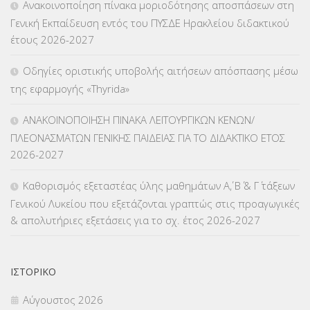
Ανακοινοποίηση πίνακα μοριοδότησης αποσπάσεων στη
ΚΠγ – ΚΡΑΤΙΚΟ ΠΙΣΤΟΠΟΙΗΤΙΚΟ ΓΛΩΣΣΟΜΑΘΕΙΑΣ
(135)
Γενική Εκπαίδευση εντός του ΠΥΣΔΕ Ηρακλείου διδακτικού
έτους 2026-2027
ΚΠπ- ΚΡΑΤΙΚΟ ΠΙΣΤΟΠΟΙΗΤΙΚΟ ΠΛΗΡΟΦΟΡΙΚΗΣ
(12)
Οδηγίες οριστικής υποβολής αιτήσεων απόσπασης μέσω
ΛΟΙΠΑ
(309)
της εφαρμογής «Thyrida»
ΜΑΘΗΤΕΙΑ
(275)
ΑΝΑΚΟΙΝΟΠΟΙΗΣΗ ΠΙΝΑΚΑ ΛΕΙΤΟΥΡΓΙΚΩΝ ΚΕΝΩΝ/
ΠΛΕΟΝΑΣΜΑΤΩΝ ΓΕΝΙΚΗΣ ΠΑΙΔΕΙΑΣ ΓΙΑ ΤΟ ΔΙΔΑΚΤΙΚΟ ΕΤΟΣ
ΜΕΤΑΘΕΣΕΙΣ-ΤΟΠΟΘΕΤΗΣΕΙΣ ΒΕΛΤΙΩΣΕΙΣ
(319)
2026-2027
ΜΕΤΑΤΑΞΕΙΣ
(87)
Καθορισμός εξεταστέας ύλης μαθημάτων Α΄, Β΄ & Γ΄ τάξεων
Γενικού Λυκείου που εξετάζονται γραπτώς στις προαγωγικές
ΜΕΤΑΦΟΡΑ ΜΑΘΗΤΩΝ
(3)
& απολυτήριες εξετάσεις για το σχ. έτος 2026-2027
ΝΟΜΟΘΕΣΙΑ
(66)
ΟΙΚΟΝΟΜΙΚΑ ΘΕΜΑΤΑ
(73)
ΙΣΤΟΡΙΚΌ
Αύγουστος 2026
Π.Ε.Κ. ΗΡΑΚΛΕΙΟΥ
(12)