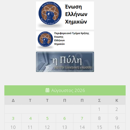
Αύγουστος 2026
Δ
Τ
Τ
Π
Π
Σ
Κ
1
2
3
4
5
6
7
8
9
10
11
12
13
14
15
16