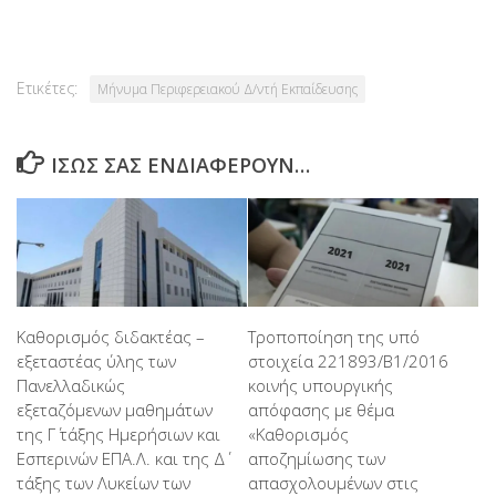
Ετικέτες:
Μήνυμα Περιφερειακού Δ/ντή Εκπαίδευσης
ΊΣΩΣ ΣΑΣ ΕΝΔΙΑΦΈΡΟΥΝ…
Τροποποίηση της υπό
Καθορισμός διδακτέας –
στοιχεία 221893/Β1/2016
εξεταστέας ύλης των
κοινής υπουργικής
Πανελλαδικώς
απόφασης με θέμα
εξεταζόμενων μαθημάτων
«Καθορισμός
της Γ΄ τάξης Ημερήσιων και
αποζημίωσης των
Εσπερινών ΕΠΑ.Λ. και της Δ΄
απασχολουμένων στις
τάξης των Λυκείων των