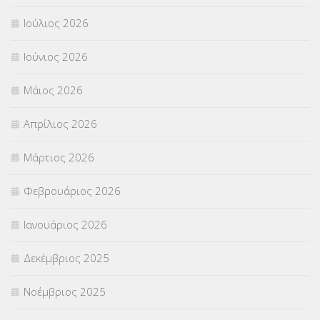
Ιούλιος 2026
ΠΑΝΕΛΛΑΔΙΚΕΣ ΕΞΕΤΑΣΕΙΣ
(839)
Ιούνιος 2026
ΠΡΟΚΗΡΥΞΕΙΣ
(18)
Μάιος 2026
ΣΕΜΙΝΑΡΙΑ – ΗΜΕΡΙΔΕΣ
(495)
Απρίλιος 2026
ΣΕΠ
(50)
Μάρτιος 2026
ΣΤΕΛΕΧΗ
(360)
Φεβρουάριος 2026
ΣΥΜΒΟΥΛΕΥΤΙΚΟΣ ΣΤΑΘΜΟΣ ΝΕΩΝ
(18)
Ιανουάριος 2026
ΣΥΝΤΑΞΕΙΣ
(12)
Δεκέμβριος 2025
ΣΧΟΛΙΚΟΙ ΣΥΜΒΟΥΛΟΙ
(754)
Νοέμβριος 2025
ΥΠΕΡΑΡΙΘΜΟΙ
(1)