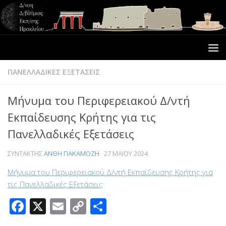
ΠΑΝΕΛΛΑΔΙΚΕΣ ΕΞΕΤΑΣΕΙΣ
Μήνυμα του Περιφερειακού Δ/ντή
Εκπαίδευσης Κρήτης για τις
Πανελλαδικές Εξετάσεις
ΣΥΝΤΆΚΤΗΣ
ΑΝΘΗ ΓΙΑΚΑΜΟΖΗ
·
27 ΜΑΪ́ΟΥ 2024
Μήνυμα του Περιφερειακού Δ/ντή Εκπαίδευσης Κρήτης για
τις Πανελλαδικές Εξετάσεις
Facebook
X
Email
Copy
Μοιραστείτε
Link