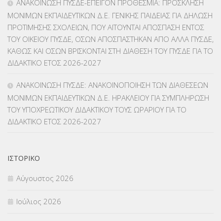
ΑΝΑΚΟΙΝΩΣΗ ΠΥΣΔΕ-ΕΠΕΙΓΟΝ ΠΡΟΘΕΣΜΙΑ: ΠΡΟΣΚΛΗΣΗ
ΛΟΙΠΑ
(309)
ΜΟΝΙΜΩΝ ΕΚΠΑΙΔΕΥΤΙΚΩΝ Δ.Ε. ΓΕΝΙΚΗΣ ΠΑΙΔΕΙΑΣ ΓΙΑ ΔΗΛΩΣΗ
ΠΡΟΤΙΜΗΣΗΣ ΣΧΟΛΕΙΩΝ, ΠΟΥ ΑΙΤΟΥΝΤΑΙ ΑΠΟΣΠΑΣΗ ΕΝΤΟΣ
ΜΑΘΗΤΕΙΑ
(275)
ΤΟΥ ΟΙΚΕΙΟΥ ΠΥΣΔΕ, ΟΣΩΝ ΑΠΟΣΠΑΣΤΗΚΑΝ ΑΠΟ ΑΛΛΑ ΠΥΣΔΕ,
ΚΑΘΩΣ ΚΑΙ ΟΣΩΝ ΒΡΙΣΚΟΝΤΑΙ ΣΤΗ ΔΙΑΘΕΣΗ ΤΟΥ ΠΥΣΔΕ ΓΙΑ ΤΟ
ΜΕΤΑΘΕΣΕΙΣ-ΤΟΠΟΘΕΤΗΣΕΙΣ ΒΕΛΤΙΩΣΕΙΣ
(319)
ΔΙΔΑΚΤΙΚΟ ΕΤΟΣ 2026-2027
ΜΕΤΑΤΑΞΕΙΣ
(87)
ΑΝΑΚΟΙΝΩΣΗ ΠΥΣΔΕ: ΑΝΑΚΟΙΝΟΠΟΙΗΣΗ ΤΩΝ ΔΙΑΘΕΣΕΩΝ
ΜΟΝΙΜΩΝ ΕΚΠΑΙΔΕΥΤΙΚΩΝ Δ.Ε. ΗΡΑΚΛΕΙΟΥ ΓΙΑ ΣΥΜΠΛΗΡΩΣΗ
ΜΕΤΑΦΟΡΑ ΜΑΘΗΤΩΝ
(3)
ΤΟΥ ΥΠΟΧΡΕΩΤΙΚΟΥ ΔΙΔΑΚΤΙΚΟΥ ΤΟΥΣ ΩΡΑΡΙΟΥ ΓΙΑ ΤΟ
ΔΙΔΑΚΤΙΚΟ ΕΤΟΣ 2026-2027
ΝΟΜΟΘΕΣΙΑ
(66)
ΟΙΚΟΝΟΜΙΚΑ ΘΕΜΑΤΑ
(73)
ΙΣΤΟΡΙΚΌ
Π.Ε.Κ. ΗΡΑΚΛΕΙΟΥ
(12)
Αύγουστος 2026
ΠΑΝΕΛΛΑΔΙΚΕΣ ΕΞΕΤΑΣΕΙΣ
(839)
Ιούλιος 2026
ΠΡΟΚΗΡΥΞΕΙΣ
(18)