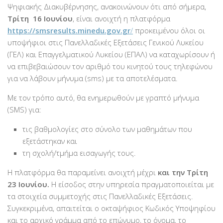
Ψηφιακής Διακυβέρνησης, ανακοινώνουν ότι από σήμερα,
Τρίτη 16 Ιουνίου
, είναι ανοιχτή η πλατφόρμα
https://smsresults.minedu.gov.gr
/
προκειμένου όλοι οι
υποψήφιοι στις Πανελλαδικές Εξετάσεις Γενικού Λυκείου
(ΓΕΛ) και Επαγγελματικού Λυκείου (ΕΠΑΛ) να καταχωρίσουν ή
να επιβεβαιώσουν τον αριθμό του κινητού τους τηλεφώνου
για να λάβουν μήνυμα (sms) με τα αποτελέσματα.
Με τον τρόπο αυτό, θα ενημερωθούν με γραπτό μήνυμα
(SMS) για:
τις βαθμολογίες στο σύνολο των μαθημάτων που
εξετάστηκαν και
τη σχολή/τμήμα εισαγωγής τους.
Η πλατφόρμα θα παραμείνει ανοιχτή μέχρι
και την Τρίτη
23 Ιουνίου.
Η είσοδος στην υπηρεσία πραγματοποιείται με
τα στοιχεία συμμετοχής στις Πανελλαδικές Εξετάσεις.
Συγκεκριμένα, απαιτείται ο οκταψήφιος Κωδικός Υποψηφίου
και το αρχικό γράμμα από το επώνυμο, το όνομα, το