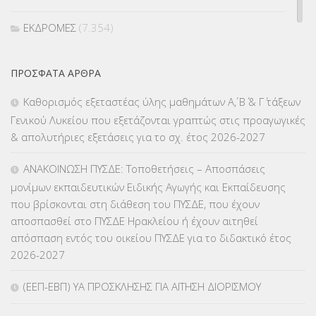
ΕΚΔΡΟΜΕΣ
(7.354)
ΕΚΠΑΙΔΕΥΤΙΚΑ ΘΕΜΑΤΑ
(2.823)
ΠΡΌΣΦΑΤΑ ΆΡΘΡΑ
ΕΠΑΛ
(366)
Καθορισμός εξεταστέας ύλης μαθημάτων Α΄, Β΄ & Γ΄ τάξεων
Γενικού Λυκείου που εξετάζονται γραπτώς στις προαγωγικές
ΕΠΙΜΟΡΦΩΣΗ Τ.Π.Ε.
(10)
& απολυτήριες εξετάσεις για το σχ. έτος 2026-2027
ΕΥΡΩΠΑΪΚΑ ΠΡΟΓΡΑΜΜΑΤΑ
(230)
ΑΝΑΚΟΙΝΩΣΗ ΠΥΣΔΕ: Τοποθετήσεις – Αποσπάσεις
μονίμων εκπαιδευτικών Ειδικής Αγωγής και Εκπαίδευσης
ΚΕΣΥ
(60)
που βρίσκονται στη διάθεση του ΠΥΣΔΕ, που έχουν
αποσπασθεί στο ΠΥΣΔΕ Ηρακλείου ή έχουν αιτηθεί
ΚΕΣΥΠ
(109)
απόσπαση εντός του οικείου ΠΥΣΔΕ για το διδακτικό έτος
2026-2027
ΚΠγ – ΚΡΑΤΙΚΟ ΠΙΣΤΟΠΟΙΗΤΙΚΟ ΓΛΩΣΣΟΜΑΘΕΙΑΣ
(135)
(ΕΕΠ-ΕΒΠ) ΥΑ ΠΡΟΣΚΛΗΣΗΣ ΓΙΑ ΑΙΤΗΣΗ ΔΙΟΡΙΣΜΟΥ
ΚΠπ- ΚΡΑΤΙΚΟ ΠΙΣΤΟΠΟΙΗΤΙΚΟ ΠΛΗΡΟΦΟΡΙΚΗΣ
(12)