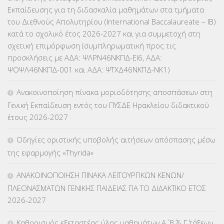
ΕΠΙΜΟΡΦΩΣΗ Τ.Π.Ε.
(10)
Εκπαίδευσης για τη διδασκαλία μαθημάτων στα τμήματα
του Διεθνούς Απολυτηρίου (International Baccalaureate – IB)
ΕΥΡΩΠΑΪΚΑ ΠΡΟΓΡΑΜΜΑΤΑ
(230)
κατά το σχολικό έτος 2026-2027 και για συμμετοχή στη
σχετική επιμόρφωση (συμπληρωματική προς τις
ΚΕΣΥ
(60)
προσκλήσεις με ΑΔΑ: ΨΛΡΝ46ΝΚΠΔ-ΕΙ6, ΑΔΑ:
ΨΟΨΛ46ΝΚΠΔ-001 και ΑΔΑ: ΨΤΧΔ46ΝΚΠΔ-ΝΚ1)
ΚΕΣΥΠ
(109)
Ανακοινοποίηση πίνακα μοριοδότησης αποσπάσεων στη
ΚΠγ – ΚΡΑΤΙΚΟ ΠΙΣΤΟΠΟΙΗΤΙΚΟ ΓΛΩΣΣΟΜΑΘΕΙΑΣ
(135)
Γενική Εκπαίδευση εντός του ΠΥΣΔΕ Ηρακλείου διδακτικού
έτους 2026-2027
ΚΠπ- ΚΡΑΤΙΚΟ ΠΙΣΤΟΠΟΙΗΤΙΚΟ ΠΛΗΡΟΦΟΡΙΚΗΣ
(12)
Οδηγίες οριστικής υποβολής αιτήσεων απόσπασης μέσω
ΛΟΙΠΑ
(309)
της εφαρμογής «Thyrida»
ΜΑΘΗΤΕΙΑ
(275)
ΑΝΑΚΟΙΝΟΠΟΙΗΣΗ ΠΙΝΑΚΑ ΛΕΙΤΟΥΡΓΙΚΩΝ ΚΕΝΩΝ/
ΠΛΕΟΝΑΣΜΑΤΩΝ ΓΕΝΙΚΗΣ ΠΑΙΔΕΙΑΣ ΓΙΑ ΤΟ ΔΙΔΑΚΤΙΚΟ ΕΤΟΣ
ΜΕΤΑΘΕΣΕΙΣ-ΤΟΠΟΘΕΤΗΣΕΙΣ ΒΕΛΤΙΩΣΕΙΣ
(319)
2026-2027
ΜΕΤΑΤΑΞΕΙΣ
(87)
Καθορισμός εξεταστέας ύλης μαθημάτων Α΄, Β΄ & Γ΄ τάξεων