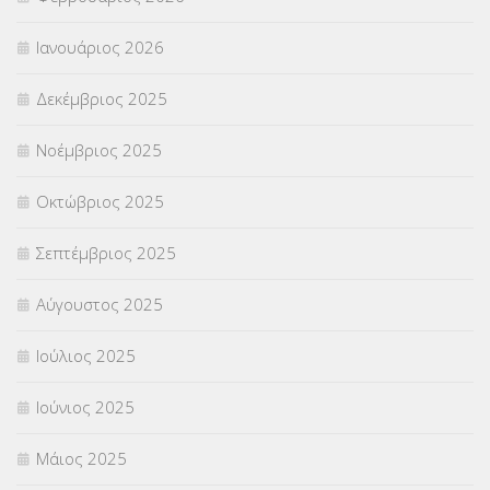
ΣΥΜΒΟΥΛΕΥΤΙΚΟΣ ΣΤΑΘΜΟΣ ΝΕΩΝ
(18)
Ιανουάριος 2026
ΣΥΝΤΑΞΕΙΣ
(12)
Δεκέμβριος 2025
ΣΧΟΛΙΚΟΙ ΣΥΜΒΟΥΛΟΙ
(754)
Νοέμβριος 2025
ΥΠΕΡΑΡΙΘΜΟΙ
(1)
Οκτώβριος 2025
ΥΠΟΤΡΟΦΙΕΣ
(28)
Σεπτέμβριος 2025
ΦΥΣΙΚΗ ΑΓΩΓΗ
(692)
Αύγουστος 2025
Χωρίς κατηγορία
(55)
Ιούλιος 2025
Ιούνιος 2025
Μάιος 2025