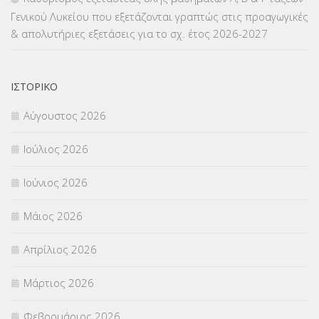
Γενικού Λυκείου που εξετάζονται γραπτώς στις προαγωγικές
ΜΕΤΑΦΟΡΑ ΜΑΘΗΤΩΝ
(3)
& απολυτήριες εξετάσεις για το σχ. έτος 2026-2027
ΝΟΜΟΘΕΣΙΑ
(66)
ΟΙΚΟΝΟΜΙΚΑ ΘΕΜΑΤΑ
(73)
ΙΣΤΟΡΙΚΌ
Αύγουστος 2026
Π.Ε.Κ. ΗΡΑΚΛΕΙΟΥ
(12)
Ιούλιος 2026
ΠΑΝΕΛΛΑΔΙΚΕΣ ΕΞΕΤΑΣΕΙΣ
(839)
Ιούνιος 2026
ΠΡΟΚΗΡΥΞΕΙΣ
(18)
Μάιος 2026
ΣΕΜΙΝΑΡΙΑ – ΗΜΕΡΙΔΕΣ
(495)
Απρίλιος 2026
ΣΕΠ
(50)
Μάρτιος 2026
ΣΤΕΛΕΧΗ
(360)
Φεβρουάριος 2026