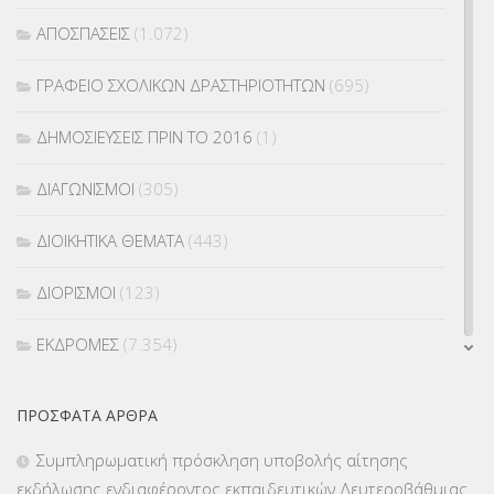
ΑΠΟΣΠΑΣΕΙΣ
(1.072)
ΓΡΑΦΕΙΟ ΣΧΟΛΙΚΩΝ ΔΡΑΣΤΗΡΙΟΤΗΤΩΝ
(695)
ΔΗΜΟΣΙΕΥΣΕΙΣ ΠΡΙΝ ΤΟ 2016
(1)
ΔΙΑΓΩΝΙΣΜΟΙ
(305)
ΔΙΟΙΚΗΤΙΚΑ ΘΕΜΑΤΑ
(443)
ΔΙΟΡΙΣΜΟΙ
(123)
ΕΚΔΡΟΜΕΣ
(7.354)
ΕΚΠΑΙΔΕΥΤΙΚΑ ΘΕΜΑΤΑ
(2.824)
ΠΡΌΣΦΑΤΑ ΆΡΘΡΑ
ΕΠΑΛ
(366)
Συμπληρωματική πρόσκληση υποβολής αίτησης
εκδήλωσης ενδιαφέροντος εκπαιδευτικών Δευτεροβάθμιας