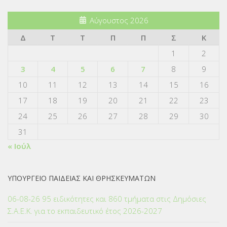
Αύγουστος 2026
Δ
Τ
Τ
Π
Π
Σ
Κ
1
2
3
4
5
6
7
8
9
10
11
12
13
14
15
16
17
18
19
20
21
22
23
24
25
26
27
28
29
30
31
« Ιούλ
ΥΠΟΥΡΓΕΙΟ ΠΑΙΔΕΙΑΣ ΚΑΙ ΘΡΗΣΚΕΥΜΑΤΩΝ
06-08-26 95 ειδικότητες και 860 τμήματα στις Δημόσιες
Σ.Α.Ε.Κ. για το εκπαιδευτικό έτος 2026-2027