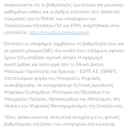
ανακοινώνεται ότι οι βαθμολογίες των ειδικών και μουσικών
μαθημάτων, καθώς και οι βαθμοί επίδοσης στις πρακτικές
δοκιμασίες για τα ΤΕΦΑΑ, των υποψηφίων των
Πανελλαδικών Εξετάσεων ΓΕΛ και ΕΠΑΛ, αναρτήθηκαν στην
ιστοσελίδα
https://results.it.minedu.gov.gr
.
Επιπλέον, οι υποψήφιοι λαμβάνουν τη βαθμολογία τους και
με γραπτό μήνυμα (SMS) στο κινητό τους τηλέφωνο, εφόσον
έχουν ήδη υποβάλει σχετική αίτηση. Η εφαρμογή
αναπτύχθηκε και λειτουργεί από το Εθνικό Δίκτυο
Υποδομών Τεχνολογίας και Έρευνας – ΕΔΥΤΕ Α.Ε. (GRNET),
εποπτευόμενο φορέα του Υπουργείου Ψηφιακής
Διακυβέρνησης, σε συνεργασία με τη Γενική Διεύθυνση
Ψηφιακών Συστημάτων, Υποδομών και Εξετάσεων του
Υπουργείου Παιδείας, Θρησκευμάτων και Αθλητισμού, στο
πλαίσιο του Ψηφιακού Μετασχηματισμού της Εκπαίδευσης.
Τέλος, ανακοινώνονται στατιστικά στοιχεία για τις φετινές
βαθμολογικές επιδόσεις των υποψηφίων στα ειδικά και