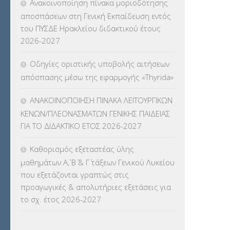
Ανακοινοποίηση πίνακα μοριοδότησης
ΓΛΩΣΣΟΜΑΘΕΙΑΣ
(135)
αποσπάσεων στη Γενική Εκπαίδευση εντός
του ΠΥΣΔΕ Ηρακλείου διδακτικού έτους
ΚΠπ- ΚΡΑΤΙΚΟ ΠΙΣΤΟΠΟΙΗΤΙΚΟ
2026-2027
ΠΛΗΡΟΦΟΡΙΚΗΣ
(12)
Οδηγίες οριστικής υποβολής αιτήσεων
ΛΟΙΠΑ
(309)
απόσπασης μέσω της εφαρμογής «Thyrida»
ΜΑΘΗΤΕΙΑ
(275)
ΑΝΑΚΟΙΝΟΠΟΙΗΣΗ ΠΙΝΑΚΑ ΛΕΙΤΟΥΡΓΙΚΩΝ
ΚΕΝΩΝ/ΠΛΕΟΝΑΣΜΑΤΩΝ ΓΕΝΙΚΗΣ ΠΑΙΔΕΙΑΣ
ΜΕΤΑΘΕΣΕΙΣ-ΤΟΠΟΘΕΤΗΣΕΙΣ
ΓΙΑ ΤΟ ΔΙΔΑΚΤΙΚΟ ΕΤΟΣ 2026-2027
ΒΕΛΤΙΩΣΕΙΣ
(319)
Καθορισμός εξεταστέας ύλης
ΜΕΤΑΤΑΞΕΙΣ
(87)
μαθημάτων Α΄, Β΄ & Γ΄ τάξεων Γενικού Λυκείου
που εξετάζονται γραπτώς στις
ΜΕΤΑΦΟΡΑ ΜΑΘΗΤΩΝ
(3)
προαγωγικές & απολυτήριες εξετάσεις για
το σχ. έτος 2026-2027
ΝΟΜΟΘΕΣΙΑ
(66)
ΟΙΚΟΝΟΜΙΚΑ ΘΕΜΑΤΑ
(73)