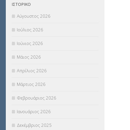
ΙΣΤΟΡΙΚΌ
Π.Ε.Κ. ΗΡΑΚΛΕΙΟΥ
(12)
Αύγουστος 2026
ΠΑΝΕΛΛΑΔΙΚΕΣ ΕΞΕΤΑΣΕΙΣ
(839)
Ιούλιος 2026
ΠΡΟΚΗΡΥΞΕΙΣ
(18)
Ιούνιος 2026
ΣΕΜΙΝΑΡΙΑ – ΗΜΕΡΙΔΕΣ
(495)
Μάιος 2026
ΣΕΠ
(50)
Απρίλιος 2026
ΣΤΕΛΕΧΗ
(360)
Μάρτιος 2026
ΣΥΜΒΟΥΛΕΥΤΙΚΟΣ ΣΤΑΘΜΟΣ ΝΕΩΝ
Φεβρουάριος 2026
(18)
Ιανουάριος 2026
ΣΥΝΤΑΞΕΙΣ
(12)
Δεκέμβριος 2025
ΣΧΟΛΙΚΟΙ ΣΥΜΒΟΥΛΟΙ
(754)