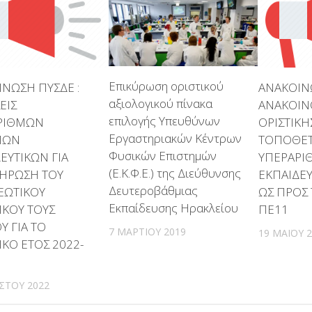
Επικύρωση οριστικού
ΝΩΣΗ ΠΥΣΔΕ :
ΑΝΑΚΟΙΝ
αξιολογικού πίνακα
ΕΙΣ
ΑΝΑΚΟΙΝ
επιλογής Υπευθύνων
ΡΙΘΜΩΝ
ΟΡΙΣΤΙΚΗ
Εργαστηριακών Κέντρων
ΜΩΝ
ΤΟΠΟΘΕ
Φυσικών Επιστημών
ΕΥΤΙΚΩΝ ΓΙΑ
ΥΠΕΡΑΡΙ
(Ε.Κ.Φ.Ε.) της Διεύθυνσης
ΗΡΩΣΗ ΤΟΥ
ΕΚΠΑΙΔΕΥ
Δευτεροβάθμιας
ΕΩΤΙΚΟΥ
ΩΣ ΠΡΟΣ
Εκπαίδευσης Ηρακλείου
ΙΚΟΥ ΤΟΥΣ
ΠΕ11
Υ ΓΙΑ ΤΟ
7 ΜΑΡΤΊΟΥ 2019
19 ΜΑΪ́ΟΥ 
ΙΚΟ ΕΤΟΣ 2022-
ΣΤΟΥ 2022