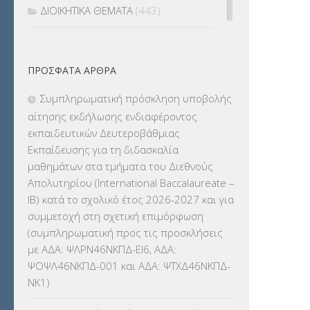
ΔΙΟΙΚΗΤΙΚΑ ΘΕΜΑΤΑ
(443)
ΔΙΟΡΙΣΜΟΙ
(123)
ΠΡΌΣΦΑΤΑ ΆΡΘΡΑ
ΕΚΔΡΟΜΕΣ
(7.354)
Συμπληρωματική πρόσκληση υποβολής
ΕΚΠΑΙΔΕΥΤΙΚΑ ΘΕΜΑΤΑ
(2.824)
αίτησης εκδήλωσης ενδιαφέροντος
εκπαιδευτικών Δευτεροβάθμιας
ΕΠΑΛ
(366)
Εκπαίδευσης για τη διδασκαλία
μαθημάτων στα τμήματα του Διεθνούς
ΕΠΙΜΟΡΦΩΣΗ Τ.Π.Ε.
(10)
Απολυτηρίου (International Baccalaureate –
IB) κατά το σχολικό έτος 2026-2027 και για
ΕΥΡΩΠΑΪΚΑ ΠΡΟΓΡΑΜΜΑΤΑ
(230)
συμμετοχή στη σχετική επιμόρφωση
(συμπληρωματική προς τις προσκλήσεις
ΚΕΣΥ
(60)
με ΑΔΑ: ΨΛΡΝ46ΝΚΠΔ-ΕΙ6, ΑΔΑ:
ΨΟΨΛ46ΝΚΠΔ-001 και ΑΔΑ: ΨΤΧΔ46ΝΚΠΔ-
ΚΕΣΥΠ
(109)
ΝΚ1)
ΚΠγ – ΚΡΑΤΙΚΟ ΠΙΣΤΟΠΟΙΗΤΙΚΟ