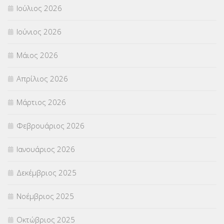
Ιούλιος 2026
ΠΑΝΕΛΛΑΔΙΚΕΣ ΕΞΕΤΑΣΕΙΣ
(839)
Ιούνιος 2026
ΠΡΟΚΗΡΥΞΕΙΣ
(18)
Μάιος 2026
ΣΕΜΙΝΑΡΙΑ – ΗΜΕΡΙΔΕΣ
(495)
Απρίλιος 2026
ΣΕΠ
(50)
Μάρτιος 2026
ΣΤΕΛΕΧΗ
(360)
Φεβρουάριος 2026
ΣΥΜΒΟΥΛΕΥΤΙΚΟΣ ΣΤΑΘΜΟΣ ΝΕΩΝ
(18)
Ιανουάριος 2026
ΣΥΝΤΑΞΕΙΣ
(12)
Δεκέμβριος 2025
ΣΧΟΛΙΚΟΙ ΣΥΜΒΟΥΛΟΙ
(754)
Νοέμβριος 2025
ΥΠΕΡΑΡΙΘΜΟΙ
(1)
Οκτώβριος 2025
ΥΠΟΤΡΟΦΙΕΣ
(28)