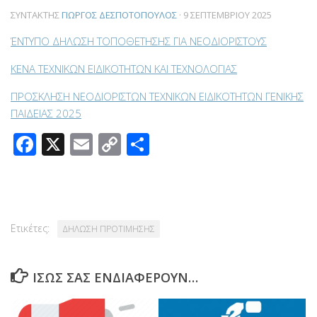
ΣΥΝΤΆΚΤΗΣ
ΓΙΏΡΓΟΣ ΔΕΣΠΟΤΌΠΟΥΛΟΣ
·
9 ΣΕΠΤΕΜΒΡΊΟΥ 2025
ΈΝΤΥΠΟ ΔΗΛΩΣΗ ΤΟΠΟΘΕΤΗΣΗΣ ΓΙΑ ΝΕΟΔΙΟΡΙΣΤΟΥΣ
ΚΕΝΑ ΤΕΧΝΙΚΩΝ ΕΙΔΙΚΟΤΗΤΩΝ ΚΑΙ ΤΕΧΝΟΛΟΓΙΑΣ
ΠΡΟΣΚΛΗΣΗ ΝΕΟΔΙΟΡΙΣΤΩΝ ΤΕΧΝΙΚΩΝ ΕΙΔΙΚΟΤΗΤΩΝ ΓΕΝΙΚΗΣ
ΠΑΙΔΕΙΑΣ 2025
Facebook
X
Email
Copy
Μοιραστείτε
Link
Ετικέτες:
ΔΗΛΩΣΗ ΠΡΟΤΙΜΗΣΗΣ
ΊΣΩΣ ΣΑΣ ΕΝΔΙΑΦΈΡΟΥΝ…