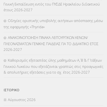
ΚΠγ – ΚΡΑΤΙΚΟ ΠΙΣΤΟΠΟΙΗΤΙΚΟ ΓΛΩΣΣΟΜΑΘΕΙΑΣ
(135)
Γενική Εκπαίδευση εντός του ΠΥΣΔΕ Ηρακλείου διδακτικού
έτους 2026-2027
ΚΠπ- ΚΡΑΤΙΚΟ ΠΙΣΤΟΠΟΙΗΤΙΚΟ ΠΛΗΡΟΦΟΡΙΚΗΣ
(12)
Οδηγίες οριστικής υποβολής αιτήσεων απόσπασης μέσω
ΛΟΙΠΑ
(309)
της εφαρμογής «Thyrida»
ΜΑΘΗΤΕΙΑ
(275)
ΑΝΑΚΟΙΝΟΠΟΙΗΣΗ ΠΙΝΑΚΑ ΛΕΙΤΟΥΡΓΙΚΩΝ ΚΕΝΩΝ/
ΠΛΕΟΝΑΣΜΑΤΩΝ ΓΕΝΙΚΗΣ ΠΑΙΔΕΙΑΣ ΓΙΑ ΤΟ ΔΙΔΑΚΤΙΚΟ ΕΤΟΣ
ΜΕΤΑΘΕΣΕΙΣ-ΤΟΠΟΘΕΤΗΣΕΙΣ ΒΕΛΤΙΩΣΕΙΣ
(319)
2026-2027
ΜΕΤΑΤΑΞΕΙΣ
(87)
Καθορισμός εξεταστέας ύλης μαθημάτων Α΄, Β΄ & Γ΄ τάξεων
Γενικού Λυκείου που εξετάζονται γραπτώς στις προαγωγικές
ΜΕΤΑΦΟΡΑ ΜΑΘΗΤΩΝ
(3)
& απολυτήριες εξετάσεις για το σχ. έτος 2026-2027
ΝΟΜΟΘΕΣΙΑ
(66)
ΟΙΚΟΝΟΜΙΚΑ ΘΕΜΑΤΑ
(73)
ΙΣΤΟΡΙΚΌ
Αύγουστος 2026
Π.Ε.Κ. ΗΡΑΚΛΕΙΟΥ
(12)