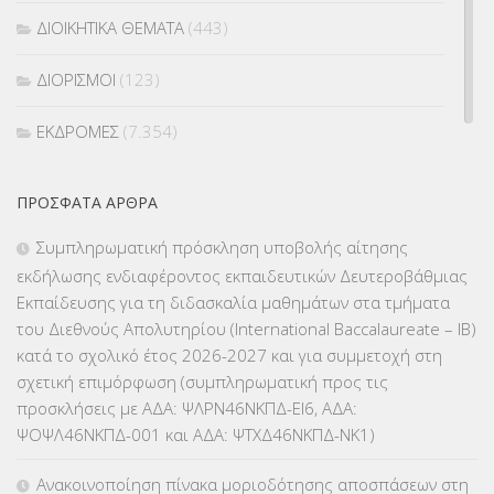
ΔΙΟΙΚΗΤΙΚΑ ΘΕΜΑΤΑ
(443)
ΔΙΟΡΙΣΜΟΙ
(123)
ΕΚΔΡΟΜΕΣ
(7.354)
ΕΚΠΑΙΔΕΥΤΙΚΑ ΘΕΜΑΤΑ
(2.824)
ΠΡΌΣΦΑΤΑ ΆΡΘΡΑ
ΕΠΑΛ
(366)
Συμπληρωματική πρόσκληση υποβολής αίτησης
εκδήλωσης ενδιαφέροντος εκπαιδευτικών Δευτεροβάθμιας
ΕΠΙΜΟΡΦΩΣΗ Τ.Π.Ε.
(10)
Εκπαίδευσης για τη διδασκαλία μαθημάτων στα τμήματα
του Διεθνούς Απολυτηρίου (International Baccalaureate – IB)
ΕΥΡΩΠΑΪΚΑ ΠΡΟΓΡΑΜΜΑΤΑ
(230)
κατά το σχολικό έτος 2026-2027 και για συμμετοχή στη
σχετική επιμόρφωση (συμπληρωματική προς τις
ΚΕΣΥ
(60)
προσκλήσεις με ΑΔΑ: ΨΛΡΝ46ΝΚΠΔ-ΕΙ6, ΑΔΑ:
ΨΟΨΛ46ΝΚΠΔ-001 και ΑΔΑ: ΨΤΧΔ46ΝΚΠΔ-ΝΚ1)
ΚΕΣΥΠ
(109)
Ανακοινοποίηση πίνακα μοριοδότησης αποσπάσεων στη