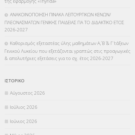
της εφαρμογής «Thyrida»
ΜΑΘΗΤΕΙΑ
(275)
ΑΝΑΚΟΙΝΟΠΟΙΗΣΗ ΠΙΝΑΚΑ ΛΕΙΤΟΥΡΓΙΚΩΝ ΚΕΝΩΝ/
ΠΛΕΟΝΑΣΜΑΤΩΝ ΓΕΝΙΚΗΣ ΠΑΙΔΕΙΑΣ ΓΙΑ ΤΟ ΔΙΔΑΚΤΙΚΟ ΕΤΟΣ
ΜΕΤΑΘΕΣΕΙΣ-ΤΟΠΟΘΕΤΗΣΕΙΣ ΒΕΛΤΙΩΣΕΙΣ
(319)
2026-2027
ΜΕΤΑΤΑΞΕΙΣ
(87)
Καθορισμός εξεταστέας ύλης μαθημάτων Α΄, Β΄ & Γ΄ τάξεων
Γενικού Λυκείου που εξετάζονται γραπτώς στις προαγωγικές
ΜΕΤΑΦΟΡΑ ΜΑΘΗΤΩΝ
(3)
& απολυτήριες εξετάσεις για το σχ. έτος 2026-2027
ΝΟΜΟΘΕΣΙΑ
(66)
ΟΙΚΟΝΟΜΙΚΑ ΘΕΜΑΤΑ
(73)
ΙΣΤΟΡΙΚΌ
Αύγουστος 2026
Π.Ε.Κ. ΗΡΑΚΛΕΙΟΥ
(12)
Ιούλιος 2026
ΠΑΝΕΛΛΑΔΙΚΕΣ ΕΞΕΤΑΣΕΙΣ
(839)
Ιούνιος 2026
ΠΡΟΚΗΡΥΞΕΙΣ
(18)