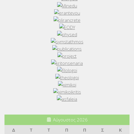
Αύγουστος 2026
Δ
Τ
Τ
Π
Π
Σ
Κ