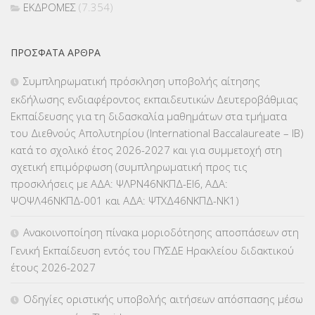
ΕΚΔΡΟΜΕΣ
(7.354)
ΕΚΠΑΙΔΕΥΤΙΚΑ ΘΕΜΑΤΑ
(2.824)
ΠΡΌΣΦΑΤΑ ΆΡΘΡΑ
ΕΠΑΛ
(366)
Συμπληρωματική πρόσκληση υποβολής αίτησης
εκδήλωσης ενδιαφέροντος εκπαιδευτικών Δευτεροβάθμιας
ΕΠΙΜΟΡΦΩΣΗ Τ.Π.Ε.
(10)
Εκπαίδευσης για τη διδασκαλία μαθημάτων στα τμήματα
του Διεθνούς Απολυτηρίου (International Baccalaureate – IB)
ΕΥΡΩΠΑΪΚΑ ΠΡΟΓΡΑΜΜΑΤΑ
(230)
κατά το σχολικό έτος 2026-2027 και για συμμετοχή στη
σχετική επιμόρφωση (συμπληρωματική προς τις
ΚΕΣΥ
(60)
προσκλήσεις με ΑΔΑ: ΨΛΡΝ46ΝΚΠΔ-ΕΙ6, ΑΔΑ:
ΨΟΨΛ46ΝΚΠΔ-001 και ΑΔΑ: ΨΤΧΔ46ΝΚΠΔ-ΝΚ1)
ΚΕΣΥΠ
(109)
Ανακοινοποίηση πίνακα μοριοδότησης αποσπάσεων στη
ΚΠγ – ΚΡΑΤΙΚΟ ΠΙΣΤΟΠΟΙΗΤΙΚΟ ΓΛΩΣΣΟΜΑΘΕΙΑΣ
(135)
Γενική Εκπαίδευση εντός του ΠΥΣΔΕ Ηρακλείου διδακτικού
έτους 2026-2027
ΚΠπ- ΚΡΑΤΙΚΟ ΠΙΣΤΟΠΟΙΗΤΙΚΟ ΠΛΗΡΟΦΟΡΙΚΗΣ
(12)
Οδηγίες οριστικής υποβολής αιτήσεων απόσπασης μέσω
ΛΟΙΠΑ
(309)