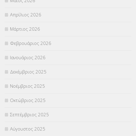
Μάιος 2026
ΣΕΜΙΝΑΡΙΑ – ΗΜΕΡΙΔΕΣ
(495)
Απρίλιος 2026
ΣΕΠ
(50)
Μάρτιος 2026
ΣΤΕΛΕΧΗ
(360)
Φεβρουάριος 2026
ΣΥΜΒΟΥΛΕΥΤΙΚΟΣ ΣΤΑΘΜΟΣ ΝΕΩΝ
(18)
Ιανουάριος 2026
ΣΥΝΤΑΞΕΙΣ
(12)
Δεκέμβριος 2025
ΣΧΟΛΙΚΟΙ ΣΥΜΒΟΥΛΟΙ
(754)
Νοέμβριος 2025
ΥΠΕΡΑΡΙΘΜΟΙ
(1)
Οκτώβριος 2025
ΥΠΟΤΡΟΦΙΕΣ
(28)
Σεπτέμβριος 2025
ΦΥΣΙΚΗ ΑΓΩΓΗ
(692)
Αύγουστος 2025
Χωρίς κατηγορία
(55)