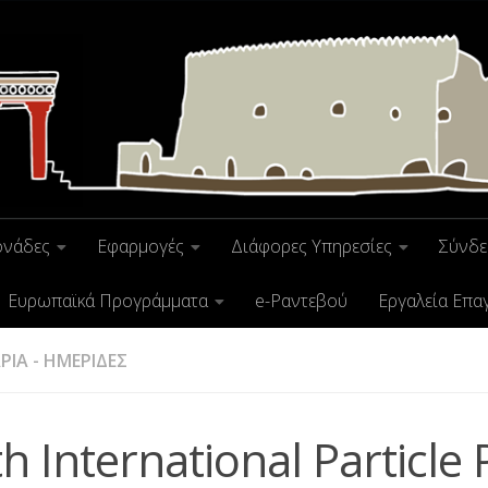
ονάδες
Εφαρμογές
Διάφορες Υπηρεσίες
Σύνδε
Ευρωπαϊκά Προγράμματα
e-Ραντεβού
Εργαλεία Επα
ΡΙΑ - ΗΜΕΡΙΔΕΣ
h International Particle 