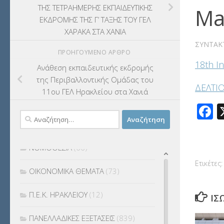
ΤΗΣ ΤΕΤΡΑΗΜΕΡΗΣ ΕΚΠΑΙΔΕΥΤΙΚΗΣ
Ma
ΛΟΙΠΑ
(309)
ΕΚΔΡΟΜΗΣ ΤΗΣ Γ’ ΤΑΞΗΣ ΤΟΥ ΓΕΛ
ΧΑΡΑΚΑ ΣΤΑ ΧΑΝΙΑ
ΜΑΘΗΤΕΙΑ
(275)
ΣΥΝΤΆΚ
ΠΡΟΗΓΟΎΜΕΝΟ ΆΡΘΡΟ
18th In
ΜΕΤΑΘΕΣΕΙΣ-ΤΟΠΟΘΕΤΗΣΕΙΣ
Ανάθεση εκπαιδευτικής εκδρομής
ΒΕΛΤΙΩΣΕΙΣ
(319)
της Περιβαλλοντικής Ομάδας του
ΔΕΛΤΙΟ
11ου ΓΕΛ Ηρακλείου στα Χανιά
ΜΕΤΑΤΑΞΕΙΣ
(87)
F
Αναζήτηση
ΜΕΤΑΦΟΡΑ ΜΑΘΗΤΩΝ
(3)
για:
ΝΟΜΟΘΕΣΙΑ
(66)
Ετικέτες:
ΟΙΚΟΝΟΜΙΚΑ ΘΕΜΑΤΑ
(73)
Π.Ε.Κ. ΗΡΑΚΛΕΙΟΥ
(12)
ΊΣ
ΠΑΝΕΛΛΑΔΙΚΕΣ ΕΞΕΤΑΣΕΙΣ
(839)