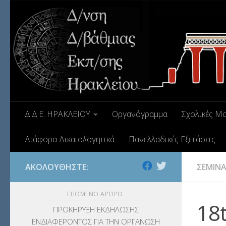
ΕΚΔΡΟΜΕΣ
(7.354)
ΕΚΠΑΙΔΕΥΤΙΚΑ ΘΕΜΑΤΑ
(2.824)
ΕΠΑΛ
(366)
ΕΠΙΜΟΡΦΩΣΗ Τ.Π.Ε.
(10)
ΕΥΡΩΠΑΪΚΑ ΠΡΟΓΡΑΜΜΑΤΑ
(230)
Δ.Δ.Ε. ΗΡΑΚΛΕΙΟΥ
Οργανόγραμμα
Σχολικές Μ
ΚΕΣΥ
(60)
Διάφορα Δικαιολογητικά
Πανελλαδικές Εξετάσεις
ΚΕΣΥΠ
(109)
ΑΚΟΛΟΥΘΉΣΤΕ:
ΣΕΜΙΝΑ
ΚΠγ – ΚΡΑΤΙΚΟ ΠΙΣΤΟΠΟΙΗΤΙΚΟ
ΓΛΩΣΣΟΜΑΘΕΙΑΣ
(135)
ΕΠΌΜΕΝΟ ΆΡΘΡΟ
18t
ΚΠπ- ΚΡΑΤΙΚΟ ΠΙΣΤΟΠΟΙΗΤΙΚΟ
ΠΡΟΚΗΡΥΞΗ ΕΚΔΗΛΩΣΗΣ
ΕΝΔΙΑΦΕΡΟΝΤΟΣ ΓΙΑ ΤΗΝ ΟΡΓΑΝΩΣΗ
ΠΛΗΡΟΦΟΡΙΚΗΣ
(12)