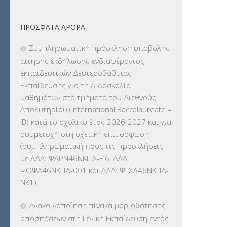
ΦΥΣΙΚΗ ΑΓΩΓΗ
(692)
ΠΡΌΣΦΑΤΑ ΆΡΘΡΑ
Χωρίς κατηγορία
(55)
Συμπληρωματική πρόσκληση υποβολής
αίτησης εκδήλωσης ενδιαφέροντος
εκπαιδευτικών Δευτεροβάθμιας
Εκπαίδευσης για τη διδασκαλία
μαθημάτων στα τμήματα του Διεθνούς
Απολυτηρίου (International Baccalaureate –
IB) κατά το σχολικό έτος 2026-2027 και για
συμμετοχή στη σχετική επιμόρφωση
(συμπληρωματική προς τις προσκλήσεις
με ΑΔΑ: ΨΛΡΝ46ΝΚΠΔ-ΕΙ6, ΑΔΑ:
ΨΟΨΛ46ΝΚΠΔ-001 και ΑΔΑ: ΨΤΧΔ46ΝΚΠΔ-
ΝΚ1)
Ανακοινοποίηση πίνακα μοριοδότησης
αποσπάσεων στη Γενική Εκπαίδευση εντός