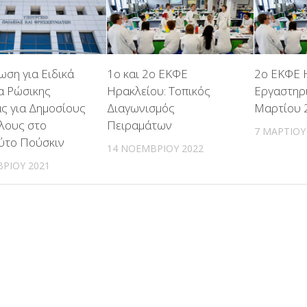
ωση για Ειδικά
1ο και 2ο ΕΚΦΕ
2ο ΕΚΦΕ 
α Ρώσικης
Ηρακλείου: Τοπικός
Εργαστηρι
ς για Δημοσίους
Διαγωνισμός
Μαρτίου 
λους στο
Πειραμάτων
7 ΜΑΡΤΊΟΥ
ούτο Πούσκιν
14 ΝΟΕΜΒΡΊΟΥ 2022
ΡΊΟΥ 2021