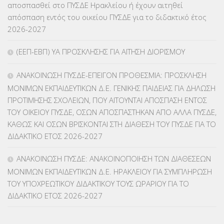
αποσπασθεί στο ΠΥΣΔΕ Ηρακλείου ή έχουν αιτηθεί
ΚΕΣΥΠ
(109)
απόσπαση εντός του οικείου ΠΥΣΔΕ για το διδακτικό έτος
2026-2027
ΚΠγ – ΚΡΑΤΙΚΟ ΠΙΣΤΟΠΟΙΗΤΙΚΟ ΓΛΩΣΣΟΜΑΘΕΙΑΣ
(135)
(ΕΕΠ-ΕΒΠ) ΥΑ ΠΡΟΣΚΛΗΣΗΣ ΓΙΑ ΑΙΤΗΣΗ ΔΙΟΡΙΣΜΟΥ
ΚΠπ- ΚΡΑΤΙΚΟ ΠΙΣΤΟΠΟΙΗΤΙΚΟ ΠΛΗΡΟΦΟΡΙΚΗΣ
(12)
ΑΝΑΚΟΙΝΩΣΗ ΠΥΣΔΕ-ΕΠΕΙΓΟΝ ΠΡΟΘΕΣΜΙΑ: ΠΡΟΣΚΛΗΣΗ
ΛΟΙΠΑ
(309)
ΜΟΝΙΜΩΝ ΕΚΠΑΙΔΕΥΤΙΚΩΝ Δ.Ε. ΓΕΝΙΚΗΣ ΠΑΙΔΕΙΑΣ ΓΙΑ ΔΗΛΩΣΗ
ΠΡΟΤΙΜΗΣΗΣ ΣΧΟΛΕΙΩΝ, ΠΟΥ ΑΙΤΟΥΝΤΑΙ ΑΠΟΣΠΑΣΗ ΕΝΤΟΣ
ΜΑΘΗΤΕΙΑ
(275)
ΤΟΥ ΟΙΚΕΙΟΥ ΠΥΣΔΕ, ΟΣΩΝ ΑΠΟΣΠΑΣΤΗΚΑΝ ΑΠΟ ΑΛΛΑ ΠΥΣΔΕ,
ΚΑΘΩΣ ΚΑΙ ΟΣΩΝ ΒΡΙΣΚΟΝΤΑΙ ΣΤΗ ΔΙΑΘΕΣΗ ΤΟΥ ΠΥΣΔΕ ΓΙΑ ΤΟ
ΜΕΤΑΘΕΣΕΙΣ-ΤΟΠΟΘΕΤΗΣΕΙΣ ΒΕΛΤΙΩΣΕΙΣ
(319)
ΔΙΔΑΚΤΙΚΟ ΕΤΟΣ 2026-2027
ΜΕΤΑΤΑΞΕΙΣ
(87)
ΑΝΑΚΟΙΝΩΣΗ ΠΥΣΔΕ: ΑΝΑΚΟΙΝΟΠΟΙΗΣΗ ΤΩΝ ΔΙΑΘΕΣΕΩΝ
ΜΟΝΙΜΩΝ ΕΚΠΑΙΔΕΥΤΙΚΩΝ Δ.Ε. ΗΡΑΚΛΕΙΟΥ ΓΙΑ ΣΥΜΠΛΗΡΩΣΗ
ΜΕΤΑΦΟΡΑ ΜΑΘΗΤΩΝ
(3)
ΤΟΥ ΥΠΟΧΡΕΩΤΙΚΟΥ ΔΙΔΑΚΤΙΚΟΥ ΤΟΥΣ ΩΡΑΡΙΟΥ ΓΙΑ ΤΟ
ΔΙΔΑΚΤΙΚΟ ΕΤΟΣ 2026-2027
ΝΟΜΟΘΕΣΙΑ
(66)
ΟΙΚΟΝΟΜΙΚΑ ΘΕΜΑΤΑ
(73)