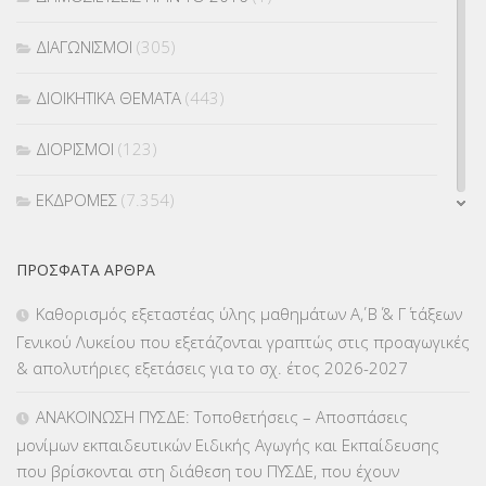
ΔΙΑΓΩΝΙΣΜΟΙ
(305)
ΔΙΟΙΚΗΤΙΚΑ ΘΕΜΑΤΑ
(443)
ΔΙΟΡΙΣΜΟΙ
(123)
ΕΚΔΡΟΜΕΣ
(7.354)
ΕΚΠΑΙΔΕΥΤΙΚΑ ΘΕΜΑΤΑ
(2.823)
ΠΡΌΣΦΑΤΑ ΆΡΘΡΑ
ΕΠΑΛ
(366)
Καθορισμός εξεταστέας ύλης μαθημάτων Α΄, Β΄ & Γ΄ τάξεων
Γενικού Λυκείου που εξετάζονται γραπτώς στις προαγωγικές
ΕΠΙΜΟΡΦΩΣΗ Τ.Π.Ε.
(10)
& απολυτήριες εξετάσεις για το σχ. έτος 2026-2027
ΕΥΡΩΠΑΪΚΑ ΠΡΟΓΡΑΜΜΑΤΑ
(230)
ΑΝΑΚΟΙΝΩΣΗ ΠΥΣΔΕ: Τοποθετήσεις – Αποσπάσεις
μονίμων εκπαιδευτικών Ειδικής Αγωγής και Εκπαίδευσης
ΚΕΣΥ
(60)
που βρίσκονται στη διάθεση του ΠΥΣΔΕ, που έχουν