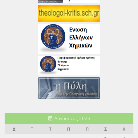
Αύγουστος 2026
Δ
Τ
Τ
Π
Π
Σ
Κ