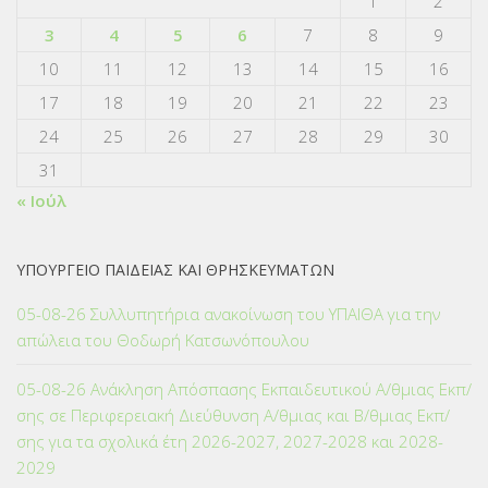
1
2
3
4
5
6
7
8
9
10
11
12
13
14
15
16
17
18
19
20
21
22
23
24
25
26
27
28
29
30
31
« Ιούλ
ΥΠΟΥΡΓΕΙΟ ΠΑΙΔΕΙΑΣ ΚΑΙ ΘΡΗΣΚΕΥΜΑΤΩΝ
05-08-26 Συλλυπητήρια ανακοίνωση του ΥΠΑΙΘΑ για την
απώλεια του Θοδωρή Κατσωνόπουλου
05-08-26 Ανάκληση Απόσπασης Εκπαιδευτικού Α/θμιας Εκπ/
σης σε Περιφερειακή Διεύθυνση Α/θμιας και Β/θμιας Εκπ/
σης για τα σχολικά έτη 2026-2027, 2027-2028 και 2028-
2029