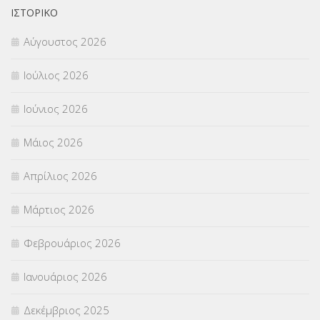
ΙΣΤΟΡΙΚΌ
Π.Ε.Κ. ΗΡΑΚΛΕΙΟΥ
(12)
Αύγουστος 2026
ΠΑΝΕΛΛΑΔΙΚΕΣ ΕΞΕΤΑΣΕΙΣ
(839)
Ιούλιος 2026
ΠΡΟΚΗΡΥΞΕΙΣ
(18)
Ιούνιος 2026
ΣΕΜΙΝΑΡΙΑ – ΗΜΕΡΙΔΕΣ
(495)
Μάιος 2026
ΣΕΠ
(50)
Απρίλιος 2026
ΣΤΕΛΕΧΗ
(360)
Μάρτιος 2026
ΣΥΜΒΟΥΛΕΥΤΙΚΟΣ ΣΤΑΘΜΟΣ ΝΕΩΝ
(18)
Φεβρουάριος 2026
ΣΥΝΤΑΞΕΙΣ
(12)
Ιανουάριος 2026
ΣΧΟΛΙΚΟΙ ΣΥΜΒΟΥΛΟΙ
(754)
Δεκέμβριος 2025