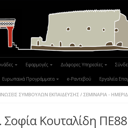
ονάδες
Εφαρμογές
Διάφορες Υπηρεσίες
Σύνδε
Ευρωπαϊκά Προγράμματα
e-Ραντεβού
Εργαλεία Επα
ΙΝΩΣΕΙΣ ΣΥΜΒΟΥΛΩΝ ΕΚΠΑΙΔΕΥΣΗΣ
/
ΣΕΜΙΝΑΡΙΑ - ΗΜΕΡΙ
Ε. Σοφία Κουταλίδη ΠΕ88