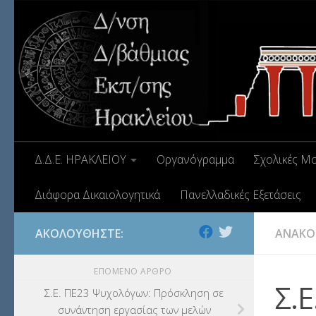
Δ.Δ.Ε. ΗΡΑΚΛΕΙΟΥ
Οργανόγραμμα
Σχολικές Μ
Διάφορα Δικαιολογητικά
Πανελλαδικές Εξετάσεις
ΑΚΟΛΟΥΘΉΣΤΕ:
ΑΝΑΚΟ
ΕΠΌΜΕΝΟ ΆΡΘΡΟ
Σ.
Σ.Ε. ΠΕ23 Ψυχολόγων: Πρόσκληση σε
συνάντηση εργασίας των μελών