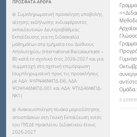
ΠΡΌΣΦΑΤΑ ΆΡΘΡΑ
ΕΚΔΡΟΜΕΣ
(7.354)
Γραμμα
<<Διδα
Συμπληρωματική πρόσκληση υποβολής
ΕΚΠΑΙΔΕΥΤΙΚΑ ΘΕΜΑΤΑ
(2.824)
Μεθοδο
αίτησης εκδήλωσης ενδιαφέροντος
Αρχαία
εκπαιδευτικών Δευτεροβάθμιας
ΕΠΑΛ
(366)
Γλώσσα
Εκπαίδευσης για τη διδασκαλία
Γραμμα
μαθημάτων στα τμήματα του Διεθνούς
ΕΠΙΜΟΡΦΩΣΗ Τ.Π.Ε.
(10)
Προγρά
Απολυτηρίου (International Baccalaureate –
Γυμνασ
IB) κατά το σχολικό έτος 2026-2027 και για
ΕΥΡΩΠΑΪΚΑ ΠΡΟΓΡΑΜΜΑΤΑ
(230)
Οκτωβρ
συμμετοχή στη σχετική επιμόρφωση
συνεργ
(συμπληρωματική προς τις προσκλήσεις
ΚΕΣΥ
(60)
με ΑΔΑ: ΨΛΡΝ46ΝΚΠΔ-ΕΙ6, ΑΔΑ:
αντίστ
ΨΟΨΛ46ΝΚΠΔ-001 και ΑΔΑ: ΨΤΧΔ46ΝΚΠΔ-
Ομάδα τ
ΚΕΣΥΠ
(109)
ΝΚ1)
5 ΔΕΚΕΜ
ΚΠγ – ΚΡΑΤΙΚΟ ΠΙΣΤΟΠΟΙΗΤΙΚΟ
Ανακοινοποίηση πίνακα μοριοδότησης
ΓΛΩΣΣΟΜΑΘΕΙΑΣ
(135)
αποσπάσεων στη Γενική Εκπαίδευση εντός
του ΠΥΣΔΕ Ηρακλείου διδακτικού έτους
ΚΠπ- ΚΡΑΤΙΚΟ ΠΙΣΤΟΠΟΙΗΤΙΚΟ
2026-2027
ΠΛΗΡΟΦΟΡΙΚΗΣ
(12)