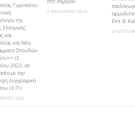
στο σήμερα»
τείας Γυμνασίου
παιδαγωγ
9 ΙΑΝΟΥΑΡΊΟΥ 2024
κτική
αρμοδιότη
λογία της
Εκπ. Β. Κ
ς Ελληνικής
24 ΣΕΠΤΕΜ
ς και
τείας και Νέα
μματα Σπουδών
ίου>> (3
ίου 2022, σε
ασία με την
οιχη συγγραφική
ου Ι.Ε.Π.)
ΒΡΊΟΥ 2022