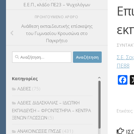
Ε.Ε.Π., κλάδο ΠΕ23 – Ψυχολόγων
Επ
ΠΡΟΗΓΟΎΜΕΝΟ ΆΡΘΡΟ
εκ
Ανάθεση εκπαιδευτικής επίσκεψης
του Γυμνασίου Κρουσώνα στο
Παγκρήτιο
ΣΥΝΤΆΚ
Αναζήτηση
Σ.Ε. Σ
για:
ΠΕ88
F
Κατηγορίες
ΑΔΕΙΕΣ
(75)
ΑΔΕΙΕΣ ΔΙΔΑΣΚΑΛΙΑΣ – ΙΔΙΩΤΙΚΗ
ΕΚΠΑΙΔΕΥΣΗ – ΦΡΟΝΤΙΣΤΗΡΙΑ – ΚΕΝΤΡΑ
Ετικέτες:
ΞΕΝΩΝ ΓΛΩΣΣΩΝ
(5)
ΑΝΑΚΟΙΝΩΣΕΙΣ ΠΥΣΔΕ
(431)
ΊΣ