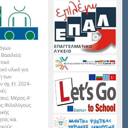
λόγων
Βασιλεία:
τικό
ικό υλικό για
η των
 σχ. έτ. 2024-
κές
εις: Μέρος Α’
ρος Φιλολόγους
ικής
τας και
τικούς