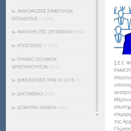
ΑΝΑΚΟΙΝΩΣΕΙΣ ΣΥΜΒΟΥΛΩΝ
ΕΚΠΑΙΔΕΥΣΗΣ
(1.564)
ΑΝΑΠΛΗΡΩΤΕΣ ΩΡΟΜΙΣΘΙΟΙ
(864)
ΑΠΟΣΠΑΣΕΙΣ
(1.072)
ΓΡΑΦΕΙΟ ΣΧΟΛΙΚΩΝ
Σ.Ε.Ε.
ΔΡΑΣΤΗΡΙΟΤΗΤΩΝ
(695)
ΡΑΜΟΥ
Αποστο
ΔΗΜΟΣΙΕΥΣΕΙΣ ΠΡΙΝ ΤΟ 2016
(1)
υποστη
ανατρο
ΔΙΑΓΩΝΙΣΜΟΙ
(305)
Μέρους
επιστημ
ΔΙΟΙΚΗΤΙΚΑ ΘΕΜΑΤΑ
(443)
επιμορ
της Αρχ
ΔΙΟΡΙΣΜΟΙ
(123)
Γλώσσα