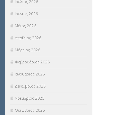
Ιούλιος 2026
ΠΡΟΚΗΡΥΞΕΙΣ
(18)
Ιούνιος 2026
ΣΕΜΙΝΑΡΙΑ – ΗΜΕΡΙΔΕΣ
(495)
Μάιος 2026
ΣΕΠ
(50)
Απρίλιος 2026
ΣΤΕΛΕΧΗ
(360)
Μάρτιος 2026
ΣΥΜΒΟΥΛΕΥΤΙΚΟΣ ΣΤΑΘΜΟΣ ΝΕΩΝ
Φεβρουάριος 2026
(18)
Ιανουάριος 2026
ΣΥΝΤΑΞΕΙΣ
(12)
Δεκέμβριος 2025
ΣΧΟΛΙΚΟΙ ΣΥΜΒΟΥΛΟΙ
(754)
Νοέμβριος 2025
ΥΠΕΡΑΡΙΘΜΟΙ
(1)
Οκτώβριος 2025
ΥΠΟΤΡΟΦΙΕΣ
(28)