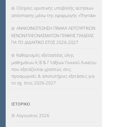
Οδηγίες οριστικής υποβολής αιτήσεων
ΛΟΙΠΑ
(309)
απόσπασης μέσω της εφαρμογής «Thyrida»
ΜΑΘΗΤΕΙΑ
(275)
ΑΝΑΚΟΙΝΟΠΟΙΗΣΗ ΠΙΝΑΚΑ ΛΕΙΤΟΥΡΓΙΚΩΝ
ΚΕΝΩΝ/ΠΛΕΟΝΑΣΜΑΤΩΝ ΓΕΝΙΚΗΣ ΠΑΙΔΕΙΑΣ
ΜΕΤΑΘΕΣΕΙΣ-ΤΟΠΟΘΕΤΗΣΕΙΣ
ΓΙΑ ΤΟ ΔΙΔΑΚΤΙΚΟ ΕΤΟΣ 2026-2027
ΒΕΛΤΙΩΣΕΙΣ
(319)
Καθορισμός εξεταστέας ύλης
ΜΕΤΑΤΑΞΕΙΣ
(87)
μαθημάτων Α΄, Β΄ & Γ΄ τάξεων Γενικού Λυκείου
που εξετάζονται γραπτώς στις
ΜΕΤΑΦΟΡΑ ΜΑΘΗΤΩΝ
(3)
προαγωγικές & απολυτήριες εξετάσεις για
το σχ. έτος 2026-2027
ΝΟΜΟΘΕΣΙΑ
(66)
ΟΙΚΟΝΟΜΙΚΑ ΘΕΜΑΤΑ
(73)
ΙΣΤΟΡΙΚΌ
Π.Ε.Κ. ΗΡΑΚΛΕΙΟΥ
(12)
Αύγουστος 2026
ΠΑΝΕΛΛΑΔΙΚΕΣ ΕΞΕΤΑΣΕΙΣ
(839)