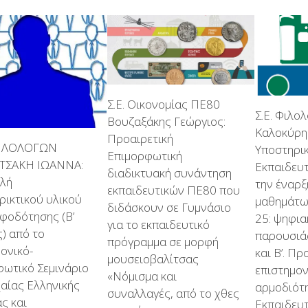
Σ.Ε. Οικονομίας ΠΕ80
Σ.Ε. Φιλο
Βουζαξάκης Γεώργιος:
Καλοκύρη 
Προαιρετική
 ΦΙΛΟΛΟΓΩΝ
Υποστηρικ
Επιμορφωτική
ΤΣΑΚΗ ΙΩΑΝΝΑ:
Εκπαιδευτ
διαδικτυακή συνάντηση
λή
την έναρξ
εκπαιδευτικών ΠΕ80 που
ρικτικού υλικού
μαθημάτων
διδάσκουν σε Γυμνάσιο
φοδότησης (Β’
25: ψηφια
για το εκπαιδευτικό
) από το
παρουσιάσ
πρόγραμμα σε μορφή
ονικό-
και Β’. Π
μουσειοβαλίτσας
φωτικό Σεμινάριο
επιστημον
«Νόμισμα και
αίας Ελληνικής
αρμοδιότη
συναλλαγές, από το χθες
ς και
Εκπαιδευ