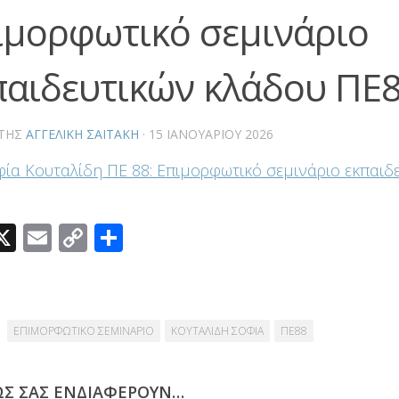
ιμορφωτικό σεμινάριο
παιδευτικών κλάδου ΠΕ
ΤΗΣ
ΑΓΓΕΛΙΚΉ ΣΑΪΤΆΚΗ
·
15 ΙΑΝΟΥΑΡΊΟΥ 2026
οφία Κουταλίδη ΠΕ 88: Επιμορφωτικό σεμινάριο εκπαιδ
acebook
X
Email
Copy
Μοιραστείτε
Link
ΕΠΙΜΟΡΦΩΤΙΚΟ ΣΕΜΙΝΑΡΙΟ
ΚΟΥΤΑΛΙΔΗ ΣΟΦΙΑ
ΠΕ88
ΩΣ ΣΑΣ ΕΝΔΙΑΦΈΡΟΥΝ…