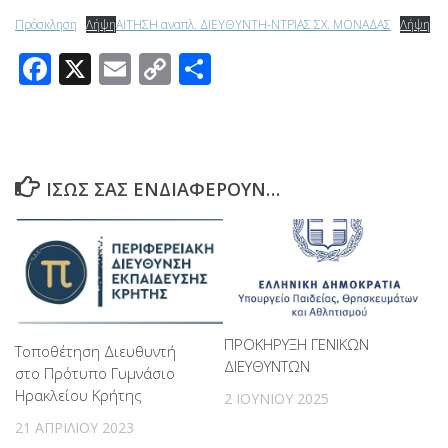
Πρόσκληση
Λήψη
ΑΙΤΗΣΗ αναπλ. ΔΙΕΥΘΥΝΤΗ-ΝΤΡΙΑΣ ΣΧ. ΜΟΝΑΔΑΣ
Λήψη
Facebook
X
Email
Copy
Μοιραστείτε
Link
ΊΣΩΣ ΣΑΣ ΕΝΔΙΑΦΈΡΟΥΝ…
ΠΡΟΚΗΡΥΞΗ ΓΕΝΙΚΩΝ
Τοποθέτηση Διευθυντή
ΔΙΕΥΘΥΝΤΩΝ
στο Πρότυπο Γυμνάσιο
Ηρακλείου Κρήτης
2 ΙΟΥΝΊΟΥ 2025
21 ΑΠΡΙΛΊΟΥ 2023