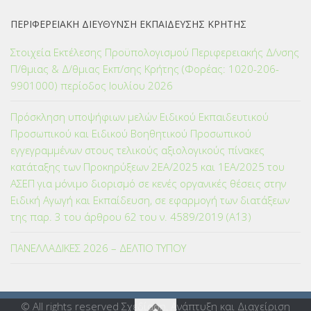
ΠΕΡΙΦΕΡΕΙΑΚΗ ΔΙΕΥΘΥΝΣΗ ΕΚΠΑΙΔΕΥΣΗΣ ΚΡΗΤΗΣ
Στοιχεία Εκτέλεσης Προϋπολογισμού Περιφερειακής Δ/νσης
Π/θμιας & Δ/θμιας Εκπ/σης Κρήτης (Φορέας: 1020-206-
9901000) περίοδος Ιουλίου 2026
Πρόσκληση υποψήφιων μελών Ειδικού Εκπαιδευτικού
Προσωπικού και Ειδικού Βοηθητικού Προσωπικού
εγγεγραμμένων στους τελικούς αξιολογικούς πίνακες
κατάταξης των Προκηρύξεων 2ΕΑ/2025 και 1ΕΑ/2025 του
ΑΣΕΠ για μόνιμο διορισμό σε κενές οργανικές θέσεις στην
Ειδική Αγωγή και Εκπαίδευση, σε εφαρμογή των διατάξεων
της παρ. 3 του άρθρου 62 του ν. 4589/2019 (Α΄13)
ΠΑΝΕΛΛΑΔΙΚΕΣ 2026 – ΔΕΛΤΙΟ ΤΥΠΟΥ
© All rights reserved Σχεδίαση, Ανάπτυξη και Διαχείριση