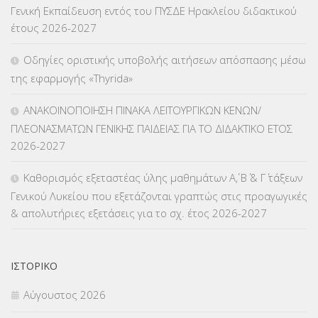
Γενική Εκπαίδευση εντός του ΠΥΣΔΕ Ηρακλείου διδακτικού
έτους 2026-2027
ΚΠπ- ΚΡΑΤΙΚΟ ΠΙΣΤΟΠΟΙΗΤΙΚΟ ΠΛΗΡΟΦΟΡΙΚΗΣ
(12)
Οδηγίες οριστικής υποβολής αιτήσεων απόσπασης μέσω
ΛΟΙΠΑ
(309)
της εφαρμογής «Thyrida»
ΜΑΘΗΤΕΙΑ
(275)
ΑΝΑΚΟΙΝΟΠΟΙΗΣΗ ΠΙΝΑΚΑ ΛΕΙΤΟΥΡΓΙΚΩΝ ΚΕΝΩΝ/
ΠΛΕΟΝΑΣΜΑΤΩΝ ΓΕΝΙΚΗΣ ΠΑΙΔΕΙΑΣ ΓΙΑ ΤΟ ΔΙΔΑΚΤΙΚΟ ΕΤΟΣ
ΜΕΤΑΘΕΣΕΙΣ-ΤΟΠΟΘΕΤΗΣΕΙΣ ΒΕΛΤΙΩΣΕΙΣ
(319)
2026-2027
ΜΕΤΑΤΑΞΕΙΣ
(87)
Καθορισμός εξεταστέας ύλης μαθημάτων Α΄, Β΄ & Γ΄ τάξεων
Γενικού Λυκείου που εξετάζονται γραπτώς στις προαγωγικές
ΜΕΤΑΦΟΡΑ ΜΑΘΗΤΩΝ
(3)
& απολυτήριες εξετάσεις για το σχ. έτος 2026-2027
ΝΟΜΟΘΕΣΙΑ
(66)
ΟΙΚΟΝΟΜΙΚΑ ΘΕΜΑΤΑ
(73)
ΙΣΤΟΡΙΚΌ
Αύγουστος 2026
Π.Ε.Κ. ΗΡΑΚΛΕΙΟΥ
(12)