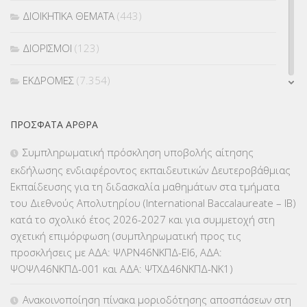
ΔΙΟΙΚΗΤΙΚΑ ΘΕΜΑΤΑ
(443)
ΔΙΟΡΙΣΜΟΙ
(123)
ΕΚΔΡΟΜΕΣ
(7.354)
ΕΚΠΑΙΔΕΥΤΙΚΑ ΘΕΜΑΤΑ
(2.824)
ΠΡΌΣΦΑΤΑ ΆΡΘΡΑ
ΕΠΑΛ
(366)
Συμπληρωματική πρόσκληση υποβολής αίτησης
εκδήλωσης ενδιαφέροντος εκπαιδευτικών Δευτεροβάθμιας
ΕΠΙΜΟΡΦΩΣΗ Τ.Π.Ε.
(10)
Εκπαίδευσης για τη διδασκαλία μαθημάτων στα τμήματα
του Διεθνούς Απολυτηρίου (International Baccalaureate – IB)
ΕΥΡΩΠΑΪΚΑ ΠΡΟΓΡΑΜΜΑΤΑ
(230)
κατά το σχολικό έτος 2026-2027 και για συμμετοχή στη
σχετική επιμόρφωση (συμπληρωματική προς τις
ΚΕΣΥ
(60)
προσκλήσεις με ΑΔΑ: ΨΛΡΝ46ΝΚΠΔ-ΕΙ6, ΑΔΑ:
ΨΟΨΛ46ΝΚΠΔ-001 και ΑΔΑ: ΨΤΧΔ46ΝΚΠΔ-ΝΚ1)
ΚΕΣΥΠ
(109)
Ανακοινοποίηση πίνακα μοριοδότησης αποσπάσεων στη
ΚΠγ – ΚΡΑΤΙΚΟ ΠΙΣΤΟΠΟΙΗΤΙΚΟ ΓΛΩΣΣΟΜΑΘΕΙΑΣ
(135)