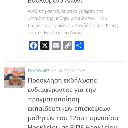
Ανάθεση σε ταξιδιωτικό γραφείο της
μετακίνησης μαθητών/τριών του 12ου
Γυμνασίου Ηρακλείου στο δάσος της Κέρης
και στο Βουλισμένο Αλώνι
Facebook
X
Email
Copy
Μοιραστεί
Link
ΕΚΔΡΟΜΕΣ
12 ΜΑΡΤΊΟΥ 2025
Πρόσκληση εκδήλωσης
ενδιαφέροντος για την
πραγματοποίηση
εκπαιδευτικών επισκέψεων
μαθητών του 12ου Γυμνασίου
Ηρακλείου σε ΒΙΠΕ Ηρακλείου,