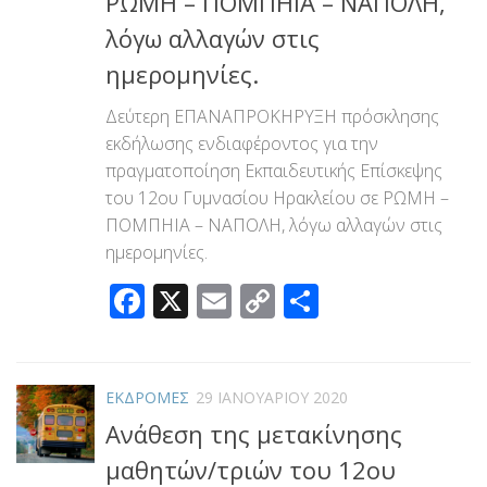
ΡΩΜΗ – ΠΟΜΠΗΙΑ – ΝΑΠΟΛΗ,
λόγω αλλαγών στις
ημερομηνίες.
Δεύτερη ΕΠΑΝΑΠΡΟΚΗΡΥΞΗ πρόσκλησης
εκδήλωσης ενδιαφέροντος για την
πραγματοποίηση Εκπαιδευτικής Επίσκεψης
του 12ου Γυμνασίου Ηρακλείου σε ΡΩΜΗ –
ΠΟΜΠΗΙΑ – ΝΑΠΟΛΗ, λόγω αλλαγών στις
ημερομηνίες.
Facebook
X
Email
Copy
Μοιραστεί
Link
ΕΚΔΡΟΜΕΣ
29 ΙΑΝΟΥΑΡΊΟΥ 2020
Ανάθεση της μετακίνησης
μαθητών/τριών του 12ου