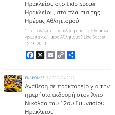
Ηρακλείου στο Lido Soccer
Ηρακλείου, στα πλαίσια της
Ημέρας Αθλητισμού
12ο Γυμνάσιο -Πρόσκληση προς ταξιδιωτικά
γραφεία για Ημέρα Αθλητισμού Lido Soccer
18-10-2023
Facebook
X
Email
Copy
Μοιραστεί
Link
ΕΚΔΡΟΜΕΣ
7 ΑΠΡΙΛΊΟΥ 2023
Ανάθεση σε πρακτορείο για την
ημερήσια εκδρομή στον Άγιο
Νικόλαο του 12ου Γυμνασίου
Ηράκλειου