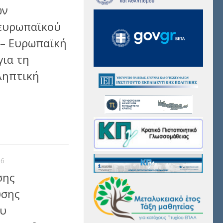
ων
 ευρωπαϊκού
 – Ευρωπαϊκή
για τη
ληπτική
αστείτε
26
σης
υσης
ου