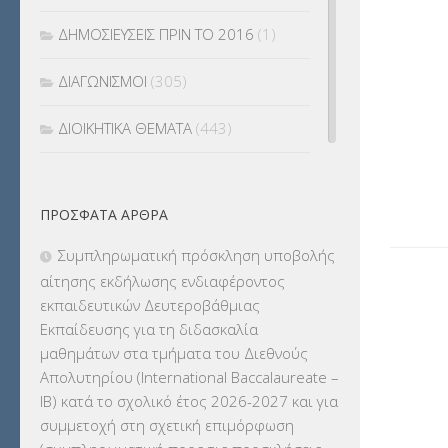
ΔΗΜΟΣΙΕΥΣΕΙΣ ΠΡΙΝ ΤΟ 2016
(1)
ΔΙΑΓΩΝΙΣΜΟΙ
(305)
ΔΙΟΙΚΗΤΙΚΑ ΘΕΜΑΤΑ
(443)
ΔΙΟΡΙΣΜΟΙ
(123)
ΠΡΌΣΦΑΤΑ ΆΡΘΡΑ
ΕΚΔΡΟΜΕΣ
(7.354)
Συμπληρωματική πρόσκληση υποβολής
ΕΚΠΑΙΔΕΥΤΙΚΑ ΘΕΜΑΤΑ
(2.824)
αίτησης εκδήλωσης ενδιαφέροντος
εκπαιδευτικών Δευτεροβάθμιας
ΕΠΑΛ
(366)
Εκπαίδευσης για τη διδασκαλία
μαθημάτων στα τμήματα του Διεθνούς
ΕΠΙΜΟΡΦΩΣΗ Τ.Π.Ε.
(10)
Απολυτηρίου (International Baccalaureate –
IB) κατά το σχολικό έτος 2026-2027 και για
ΕΥΡΩΠΑΪΚΑ ΠΡΟΓΡΑΜΜΑΤΑ
(230)
συμμετοχή στη σχετική επιμόρφωση