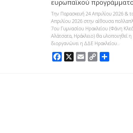
ευρωπαϊκού προγράμματο
Tην Παρασκευή 24 Απριλίου 2026 & τ
Απριλίου 2026 στην αίθουσα πολλαπ
7ου Γυμνασίου Ηρακλείου (Φάνη Κλεά
Αλάτσατα, Ηράκλειο) θα υλοποιηθεί 
διοργανώνει η ΔΔΕ Ηρακλείου...
Facebook
X
Email
Copy
Μοιρ
Link