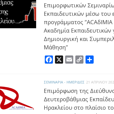
Επιμορφωτικών Σεμιναρί
Εκπαιδευτικών μέσω του
προγράμματος “ACΑδΙΜΙΑ
Ακαδημία Εκπαιδευτικών 
Δημιουργική και Συμπερι
Μάθηση”
Facebook
X
Email
Copy
Μοιρ
Link
ΣΕΜΙΝΑΡΙΑ - ΗΜΕΡΙΔΕΣ
21 ΑΠΡΙΛΊΟΥ 20
Επιμόρφωση της Διεύθυν
Δευτεροβάθμιας Εκπαίδε
Ηρακλείου στο πλαίσιο τ