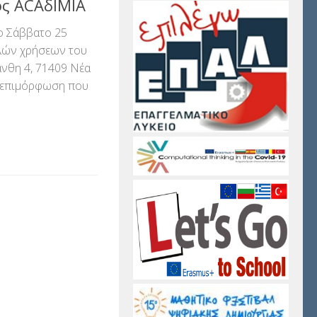
ς ACAδΙΜΙΑ
ο Σάββατο 25
λών χρήσεων του
νθη 4, 71409 Νέα
η επιμόρφωση που
αστείτε