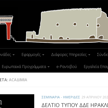
ονάδες
Εφαρμογές
Διάφορες Υπηρεσίες
Σύνδε
Ευρωπαϊκά Προγράμματα
e-Ραντεβού
Εργαλεία Επα
ΚΈΤΑ:
ACAΔΙΜΙΑ
ΣΕΜΙΝΑΡΙΑ - ΗΜΕΡΙΔΕΣ
29 ΑΠΡΙΛΊΟΥ 20
ΔΕΛΤΙΟ ΤΥΠΟΥ ΔΔΕ ΗΡΑΚΛ