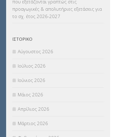
που εξετάζονται γραπτώς στις
ΜΕΤΑΦΟΡΑ ΜΑΘΗΤΩΝ
(3)
προαγωγικές & απολυτήριες εξετάσεις για
το σχ. έτος 2026-2027
ΝΟΜΟΘΕΣΙΑ
(66)
ΟΙΚΟΝΟΜΙΚΑ ΘΕΜΑΤΑ
(73)
ΙΣΤΟΡΙΚΌ
Π.Ε.Κ. ΗΡΑΚΛΕΙΟΥ
(12)
Αύγουστος 2026
ΠΑΝΕΛΛΑΔΙΚΕΣ ΕΞΕΤΑΣΕΙΣ
(839)
Ιούλιος 2026
ΠΡΟΚΗΡΥΞΕΙΣ
(18)
Ιούνιος 2026
ΣΕΜΙΝΑΡΙΑ – ΗΜΕΡΙΔΕΣ
(495)
Μάιος 2026
ΣΕΠ
(50)
Απρίλιος 2026
ΣΤΕΛΕΧΗ
(360)
Μάρτιος 2026
ΣΥΜΒΟΥΛΕΥΤΙΚΟΣ ΣΤΑΘΜΟΣ ΝΕΩΝ