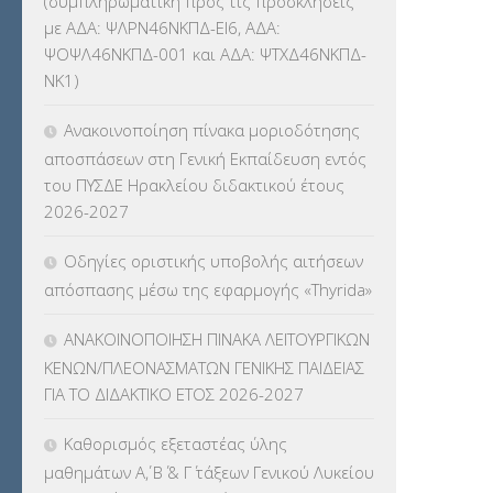
(συμπληρωματική προς τις προσκλήσεις
ΚΕΣΥ
(60)
με ΑΔΑ: ΨΛΡΝ46ΝΚΠΔ-ΕΙ6, ΑΔΑ:
ΨΟΨΛ46ΝΚΠΔ-001 και ΑΔΑ: ΨΤΧΔ46ΝΚΠΔ-
ΚΕΣΥΠ
(109)
ΝΚ1)
ΚΠγ – ΚΡΑΤΙΚΟ ΠΙΣΤΟΠΟΙΗΤΙΚΟ
Ανακοινοποίηση πίνακα μοριοδότησης
ΓΛΩΣΣΟΜΑΘΕΙΑΣ
(135)
αποσπάσεων στη Γενική Εκπαίδευση εντός
του ΠΥΣΔΕ Ηρακλείου διδακτικού έτους
ΚΠπ- ΚΡΑΤΙΚΟ ΠΙΣΤΟΠΟΙΗΤΙΚΟ
2026-2027
ΠΛΗΡΟΦΟΡΙΚΗΣ
(12)
Οδηγίες οριστικής υποβολής αιτήσεων
ΛΟΙΠΑ
(309)
απόσπασης μέσω της εφαρμογής «Thyrida»
ΜΑΘΗΤΕΙΑ
(275)
ΑΝΑΚΟΙΝΟΠΟΙΗΣΗ ΠΙΝΑΚΑ ΛΕΙΤΟΥΡΓΙΚΩΝ
ΚΕΝΩΝ/ΠΛΕΟΝΑΣΜΑΤΩΝ ΓΕΝΙΚΗΣ ΠΑΙΔΕΙΑΣ
ΜΕΤΑΘΕΣΕΙΣ-ΤΟΠΟΘΕΤΗΣΕΙΣ
ΓΙΑ ΤΟ ΔΙΔΑΚΤΙΚΟ ΕΤΟΣ 2026-2027
ΒΕΛΤΙΩΣΕΙΣ
(319)
Καθορισμός εξεταστέας ύλης
ΜΕΤΑΤΑΞΕΙΣ
(87)
μαθημάτων Α΄, Β΄ & Γ΄ τάξεων Γενικού Λυκείου