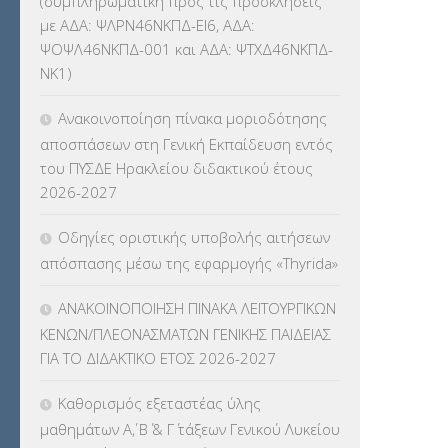
(συμπληρωματική προς τις προσκλήσεις
ΚΕΣΥ
(60)
με ΑΔΑ: ΨΛΡΝ46ΝΚΠΔ-ΕΙ6, ΑΔΑ:
ΨΟΨΛ46ΝΚΠΔ-001 και ΑΔΑ: ΨΤΧΔ46ΝΚΠΔ-
ΚΕΣΥΠ
(109)
ΝΚ1)
ΚΠγ – ΚΡΑΤΙΚΟ ΠΙΣΤΟΠΟΙΗΤΙΚΟ
Ανακοινοποίηση πίνακα μοριοδότησης
ΓΛΩΣΣΟΜΑΘΕΙΑΣ
(135)
αποσπάσεων στη Γενική Εκπαίδευση εντός
του ΠΥΣΔΕ Ηρακλείου διδακτικού έτους
ΚΠπ- ΚΡΑΤΙΚΟ ΠΙΣΤΟΠΟΙΗΤΙΚΟ
2026-2027
ΠΛΗΡΟΦΟΡΙΚΗΣ
(12)
Οδηγίες οριστικής υποβολής αιτήσεων
ΛΟΙΠΑ
(309)
απόσπασης μέσω της εφαρμογής «Thyrida»
ΜΑΘΗΤΕΙΑ
(275)
ΑΝΑΚΟΙΝΟΠΟΙΗΣΗ ΠΙΝΑΚΑ ΛΕΙΤΟΥΡΓΙΚΩΝ
ΚΕΝΩΝ/ΠΛΕΟΝΑΣΜΑΤΩΝ ΓΕΝΙΚΗΣ ΠΑΙΔΕΙΑΣ
ΜΕΤΑΘΕΣΕΙΣ-ΤΟΠΟΘΕΤΗΣΕΙΣ
ΓΙΑ ΤΟ ΔΙΔΑΚΤΙΚΟ ΕΤΟΣ 2026-2027
ΒΕΛΤΙΩΣΕΙΣ
(319)
Καθορισμός εξεταστέας ύλης
ΜΕΤΑΤΑΞΕΙΣ
(87)
μαθημάτων Α΄, Β΄ & Γ΄ τάξεων Γενικού Λυκείου