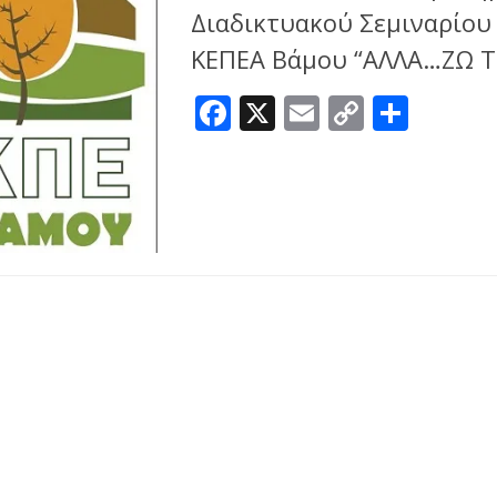
Διαδικτυακού Σεμιναρίου 
ΚΕΠΕΑ Βάμου “ΑΛΛΑ…ΖΩ Τ
Facebook
X
Email
Copy
Μοιρ
Link