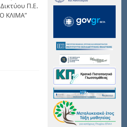
Δικτύου Π.Ε.
Ο ΚΛΙΜA”
αστείτε