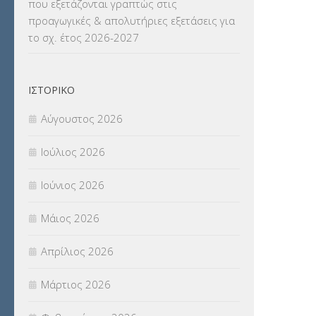
που εξετάζονται γραπτώς στις
ΜΕΤΑΦΟΡΑ ΜΑΘΗΤΩΝ
(3)
προαγωγικές & απολυτήριες εξετάσεις για
το σχ. έτος 2026-2027
ΝΟΜΟΘΕΣΙΑ
(66)
ΟΙΚΟΝΟΜΙΚΑ ΘΕΜΑΤΑ
(73)
ΙΣΤΟΡΙΚΌ
Π.Ε.Κ. ΗΡΑΚΛΕΙΟΥ
(12)
Αύγουστος 2026
ΠΑΝΕΛΛΑΔΙΚΕΣ ΕΞΕΤΑΣΕΙΣ
(839)
Ιούλιος 2026
ΠΡΟΚΗΡΥΞΕΙΣ
(18)
Ιούνιος 2026
ΣΕΜΙΝΑΡΙΑ – ΗΜΕΡΙΔΕΣ
(495)
Μάιος 2026
ΣΕΠ
(50)
Απρίλιος 2026
ΣΤΕΛΕΧΗ
(360)
Μάρτιος 2026
ΣΥΜΒΟΥΛΕΥΤΙΚΟΣ ΣΤΑΘΜΟΣ ΝΕΩΝ