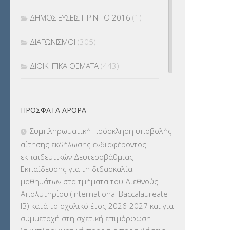
ΔΗΜΟΣΙΕΥΣΕΙΣ ΠΡΙΝ ΤΟ 2016
(1)
ΔΙΑΓΩΝΙΣΜΟΙ
(305)
ΔΙΟΙΚΗΤΙΚΑ ΘΕΜΑΤΑ
(443)
ΔΙΟΡΙΣΜΟΙ
(123)
ΠΡΌΣΦΑΤΑ ΆΡΘΡΑ
ΕΚΔΡΟΜΕΣ
(7.354)
Συμπληρωματική πρόσκληση υποβολής
ΕΚΠΑΙΔΕΥΤΙΚΑ ΘΕΜΑΤΑ
(2.824)
αίτησης εκδήλωσης ενδιαφέροντος
εκπαιδευτικών Δευτεροβάθμιας
ΕΠΑΛ
(366)
Εκπαίδευσης για τη διδασκαλία
μαθημάτων στα τμήματα του Διεθνούς
ΕΠΙΜΟΡΦΩΣΗ Τ.Π.Ε.
(10)
Απολυτηρίου (International Baccalaureate –
IB) κατά το σχολικό έτος 2026-2027 και για
ΕΥΡΩΠΑΪΚΑ ΠΡΟΓΡΑΜΜΑΤΑ
(230)
συμμετοχή στη σχετική επιμόρφωση