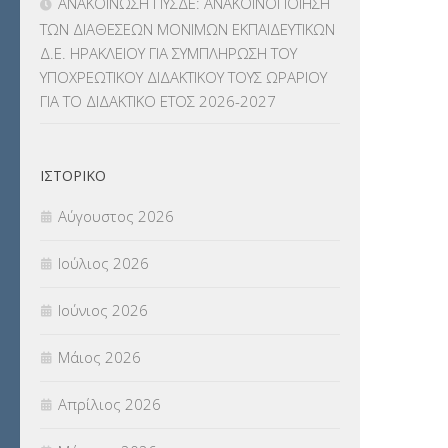
ΑΝΑΚΟΙΝΩΣΗ ΠΥΣΔΕ: ΑΝΑΚΟΙΝΟΠΟΙΗΣΗ
ΜΕΤΑΦΟΡΑ ΜΑΘΗΤΩΝ
(3)
ΤΩΝ ΔΙΑΘΕΣΕΩΝ ΜΟΝΙΜΩΝ ΕΚΠΑΙΔΕΥΤΙΚΩΝ
Δ.Ε. ΗΡΑΚΛΕΙΟΥ ΓΙΑ ΣΥΜΠΛΗΡΩΣΗ ΤΟΥ
ΝΟΜΟΘΕΣΙΑ
(66)
ΥΠΟΧΡΕΩΤΙΚΟΥ ΔΙΔΑΚΤΙΚΟΥ ΤΟΥΣ ΩΡΑΡΙΟΥ
ΓΙΑ ΤΟ ΔΙΔΑΚΤΙΚΟ ΕΤΟΣ 2026-2027
ΟΙΚΟΝΟΜΙΚΑ ΘΕΜΑΤΑ
(73)
Π.Ε.Κ. ΗΡΑΚΛΕΙΟΥ
(12)
ΙΣΤΟΡΙΚΌ
ΠΑΝΕΛΛΑΔΙΚΕΣ ΕΞΕΤΑΣΕΙΣ
(839)
Αύγουστος 2026
ΠΡΟΚΗΡΥΞΕΙΣ
(18)
Ιούλιος 2026
ΣΕΜΙΝΑΡΙΑ – ΗΜΕΡΙΔΕΣ
(495)
Ιούνιος 2026
ΣΕΠ
(50)
Μάιος 2026
ΣΤΕΛΕΧΗ
(360)
Απρίλιος 2026
ΣΥΜΒΟΥΛΕΥΤΙΚΟΣ ΣΤΑΘΜΟΣ ΝΕΩΝ