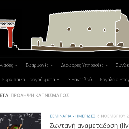
ονάδες
Εφαρμογές
Διάφορες Υπηρεσίες
Σύνδε
Ευρωπαϊκά Προγράμματα
e-Ραντεβού
Εργαλεία Επα
ΚΈΤΑ:
ΠΡΟΛΗΨΗ ΚΑΠΝΙΣΜΑΤΟΣ
ΣΕΜΙΝΑΡΙΑ - ΗΜΕΡΙΔΕΣ
6 ΝΟΕΜΒΡΊΟΥ 2
Ζωντανή αναμετάδοση (liv