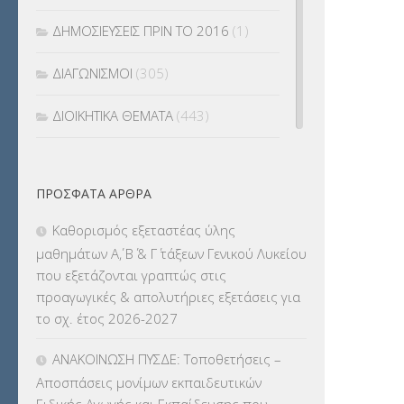
ΔΗΜΟΣΙΕΥΣΕΙΣ ΠΡΙΝ ΤΟ 2016
(1)
ΔΙΑΓΩΝΙΣΜΟΙ
(305)
ΔΙΟΙΚΗΤΙΚΑ ΘΕΜΑΤΑ
(443)
ΔΙΟΡΙΣΜΟΙ
(123)
ΠΡΌΣΦΑΤΑ ΆΡΘΡΑ
ΕΚΔΡΟΜΕΣ
(7.354)
Καθορισμός εξεταστέας ύλης
ΕΚΠΑΙΔΕΥΤΙΚΑ ΘΕΜΑΤΑ
(2.823)
μαθημάτων Α΄, Β΄ & Γ΄ τάξεων Γενικού Λυκείου
που εξετάζονται γραπτώς στις
ΕΠΑΛ
(366)
προαγωγικές & απολυτήριες εξετάσεις για
το σχ. έτος 2026-2027
ΕΠΙΜΟΡΦΩΣΗ Τ.Π.Ε.
(10)
ΑΝΑΚΟΙΝΩΣΗ ΠΥΣΔΕ: Τοποθετήσεις –
ΕΥΡΩΠΑΪΚΑ ΠΡΟΓΡΑΜΜΑΤΑ
(230)
Αποσπάσεις μονίμων εκπαιδευτικών