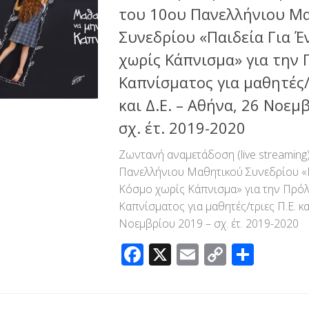
του 10ου Πανελλήνιου Μ
Συνεδρίου «Παιδεία Για Έ
χωρίς Κάπνισμα» για την
Καπνίσματος για μαθητές/
και Δ.Ε. – Αθήνα, 26 Νοεμ
σχ. έτ. 2019-2020
Ζωντανή αναμετάδοση (live streaming
Πανελλήνιου Μαθητικού Συνεδρίου «Π
Κόσμο χωρίς Κάπνισμα» για την Πρό
Καπνίσματος για μαθητές/τριες Π.Ε. κα
Νοεμβρίου 2019 – σχ. έτ. 2019-2020
Facebook
X
Email
Copy
Μοιρ
Link