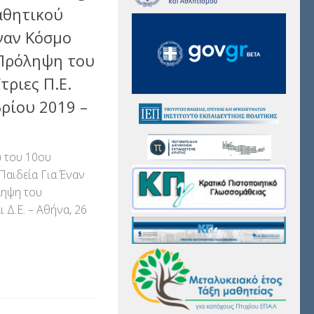
αθητικού
ναν Κόσμο
 Πρόληψη του
τριες Π.Ε.
βρίου 2019 –
) του 10ου
αιδεία Για Έναν
ληψη του
ι Δ.Ε. – Αθήνα, 26
αστείτε