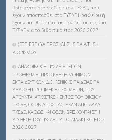
Ειδικής Αγωγής και Εκπαίδευσης που
ΚΕΣΥ
(60)
βρίσκονται στη διάθεση του ΠΥΣΔΕ, που
έχουν αποσπασθεί στο ΠΥΣΔΕ Ηρακλείου ή
ΚΕΣΥΠ
(109)
έχουν αιτηθεί απόσπαση εντός του οικείου
ΠΥΣΔΕ για το διδακτικό έτος 2026-2027
ΚΠγ – ΚΡΑΤΙΚΟ ΠΙΣΤΟΠΟΙΗΤΙΚΟ
ΓΛΩΣΣΟΜΑΘΕΙΑΣ
(135)
(ΕΕΠ-ΕΒΠ) ΥΑ ΠΡΟΣΚΛΗΣΗΣ ΓΙΑ ΑΙΤΗΣΗ
ΔΙΟΡΙΣΜΟΥ
ΚΠπ- ΚΡΑΤΙΚΟ ΠΙΣΤΟΠΟΙΗΤΙΚΟ
ΠΛΗΡΟΦΟΡΙΚΗΣ
(12)
ΑΝΑΚΟΙΝΩΣΗ ΠΥΣΔΕ-ΕΠΕΙΓΟΝ
ΠΡΟΘΕΣΜΙΑ: ΠΡΟΣΚΛΗΣΗ ΜΟΝΙΜΩΝ
ΛΟΙΠΑ
(309)
ΕΚΠΑΙΔΕΥΤΙΚΩΝ Δ.Ε. ΓΕΝΙΚΗΣ ΠΑΙΔΕΙΑΣ ΓΙΑ
ΔΗΛΩΣΗ ΠΡΟΤΙΜΗΣΗΣ ΣΧΟΛΕΙΩΝ, ΠΟΥ
ΜΑΘΗΤΕΙΑ
(275)
ΑΙΤΟΥΝΤΑΙ ΑΠΟΣΠΑΣΗ ΕΝΤΟΣ ΤΟΥ ΟΙΚΕΙΟΥ
ΠΥΣΔΕ, ΟΣΩΝ ΑΠΟΣΠΑΣΤΗΚΑΝ ΑΠΟ ΑΛΛΑ
ΜΕΤΑΘΕΣΕΙΣ-ΤΟΠΟΘΕΤΗΣΕΙΣ
ΠΥΣΔΕ, ΚΑΘΩΣ ΚΑΙ ΟΣΩΝ ΒΡΙΣΚΟΝΤΑΙ ΣΤΗ
ΒΕΛΤΙΩΣΕΙΣ
(319)
ΔΙΑΘΕΣΗ ΤΟΥ ΠΥΣΔΕ ΓΙΑ ΤΟ ΔΙΔΑΚΤΙΚΟ ΕΤΟΣ
2026-2027
ΜΕΤΑΤΑΞΕΙΣ
(87)