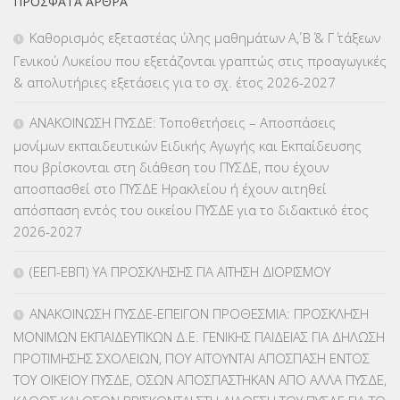
ΠΡΌΣΦΑΤΑ ΆΡΘΡΑ
ΕΠΑΛ
(366)
Καθορισμός εξεταστέας ύλης μαθημάτων Α΄, Β΄ & Γ΄ τάξεων
Γενικού Λυκείου που εξετάζονται γραπτώς στις προαγωγικές
ΕΠΙΜΟΡΦΩΣΗ Τ.Π.Ε.
(10)
& απολυτήριες εξετάσεις για το σχ. έτος 2026-2027
ΕΥΡΩΠΑΪΚΑ ΠΡΟΓΡΑΜΜΑΤΑ
(230)
ΑΝΑΚΟΙΝΩΣΗ ΠΥΣΔΕ: Τοποθετήσεις – Αποσπάσεις
μονίμων εκπαιδευτικών Ειδικής Αγωγής και Εκπαίδευσης
ΚΕΣΥ
(60)
που βρίσκονται στη διάθεση του ΠΥΣΔΕ, που έχουν
αποσπασθεί στο ΠΥΣΔΕ Ηρακλείου ή έχουν αιτηθεί
ΚΕΣΥΠ
(109)
απόσπαση εντός του οικείου ΠΥΣΔΕ για το διδακτικό έτος
2026-2027
ΚΠγ – ΚΡΑΤΙΚΟ ΠΙΣΤΟΠΟΙΗΤΙΚΟ ΓΛΩΣΣΟΜΑΘΕΙΑΣ
(135)
(ΕΕΠ-ΕΒΠ) ΥΑ ΠΡΟΣΚΛΗΣΗΣ ΓΙΑ ΑΙΤΗΣΗ ΔΙΟΡΙΣΜΟΥ
ΚΠπ- ΚΡΑΤΙΚΟ ΠΙΣΤΟΠΟΙΗΤΙΚΟ ΠΛΗΡΟΦΟΡΙΚΗΣ
(12)
ΑΝΑΚΟΙΝΩΣΗ ΠΥΣΔΕ-ΕΠΕΙΓΟΝ ΠΡΟΘΕΣΜΙΑ: ΠΡΟΣΚΛΗΣΗ
ΛΟΙΠΑ
(309)
ΜΟΝΙΜΩΝ ΕΚΠΑΙΔΕΥΤΙΚΩΝ Δ.Ε. ΓΕΝΙΚΗΣ ΠΑΙΔΕΙΑΣ ΓΙΑ ΔΗΛΩΣΗ
ΠΡΟΤΙΜΗΣΗΣ ΣΧΟΛΕΙΩΝ, ΠΟΥ ΑΙΤΟΥΝΤΑΙ ΑΠΟΣΠΑΣΗ ΕΝΤΟΣ
ΜΑΘΗΤΕΙΑ
(275)
ΤΟΥ ΟΙΚΕΙΟΥ ΠΥΣΔΕ, ΟΣΩΝ ΑΠΟΣΠΑΣΤΗΚΑΝ ΑΠΟ ΑΛΛΑ ΠΥΣΔΕ,