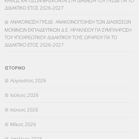
ΚΑΘΩΣ ΚΑΙ ΟΣΩΝ ΒΡΙΣΚΟΝΤΑΙ ΣΤΗ ΔΙΑΘΕΣΗ ΤΟΥ ΠΥΣΔΕ ΓΙΑ ΤΟ
ΜΕΤΑΘΕΣΕΙΣ-ΤΟΠΟΘΕΤΗΣΕΙΣ ΒΕΛΤΙΩΣΕΙΣ
(319)
ΔΙΔΑΚΤΙΚΟ ΕΤΟΣ 2026-2027
ΜΕΤΑΤΑΞΕΙΣ
(87)
ΑΝΑΚΟΙΝΩΣΗ ΠΥΣΔΕ: ΑΝΑΚΟΙΝΟΠΟΙΗΣΗ ΤΩΝ ΔΙΑΘΕΣΕΩΝ
ΜΟΝΙΜΩΝ ΕΚΠΑΙΔΕΥΤΙΚΩΝ Δ.Ε. ΗΡΑΚΛΕΙΟΥ ΓΙΑ ΣΥΜΠΛΗΡΩΣΗ
ΜΕΤΑΦΟΡΑ ΜΑΘΗΤΩΝ
(3)
ΤΟΥ ΥΠΟΧΡΕΩΤΙΚΟΥ ΔΙΔΑΚΤΙΚΟΥ ΤΟΥΣ ΩΡΑΡΙΟΥ ΓΙΑ ΤΟ
ΔΙΔΑΚΤΙΚΟ ΕΤΟΣ 2026-2027
ΝΟΜΟΘΕΣΙΑ
(66)
ΟΙΚΟΝΟΜΙΚΑ ΘΕΜΑΤΑ
(73)
ΙΣΤΟΡΙΚΌ
Π.Ε.Κ. ΗΡΑΚΛΕΙΟΥ
(12)
Αύγουστος 2026
ΠΑΝΕΛΛΑΔΙΚΕΣ ΕΞΕΤΑΣΕΙΣ
(839)
Ιούλιος 2026
ΠΡΟΚΗΡΥΞΕΙΣ
(18)
Ιούνιος 2026
ΣΕΜΙΝΑΡΙΑ – ΗΜΕΡΙΔΕΣ
(495)
Μάιος 2026
ΣΕΠ
(50)
Απρίλιος 2026