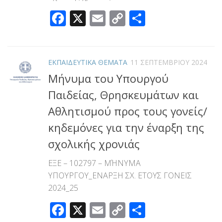
Facebook
X
Email
Copy
Μοιραστεί
Link
ΕΚΠΑΙΔΕΥΤΙΚΑ ΘΕΜΑΤΑ
11 ΣΕΠΤΕΜΒΡΊΟΥ 2024
Μήνυμα του Υπουργού
Παιδείας, Θρησκευμάτων και
Αθλητισμού προς τους γονείς/
κηδεμόνες για την έναρξη της
σχολικής χρονιάς
ΕΞΕ – 102797 – ΜΉΝΥΜΑ
ΥΠΟΥΡΓΟΥ_ΕΝΑΡΞΗ ΣΧ. ΕΤΟΥΣ ΓΟΝΕΙΣ
2024_25
Facebook
X
Email
Copy
Μοιραστεί