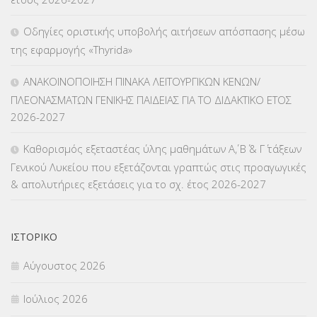
ΚΠπ- ΚΡΑΤΙΚΟ ΠΙΣΤΟΠΟΙΗΤΙΚΟ ΠΛΗΡΟΦΟΡΙΚΗΣ
(12)
Οδηγίες οριστικής υποβολής αιτήσεων απόσπασης μέσω
ΛΟΙΠΑ
(309)
της εφαρμογής «Thyrida»
ΜΑΘΗΤΕΙΑ
(275)
ΑΝΑΚΟΙΝΟΠΟΙΗΣΗ ΠΙΝΑΚΑ ΛΕΙΤΟΥΡΓΙΚΩΝ ΚΕΝΩΝ/
ΠΛΕΟΝΑΣΜΑΤΩΝ ΓΕΝΙΚΗΣ ΠΑΙΔΕΙΑΣ ΓΙΑ ΤΟ ΔΙΔΑΚΤΙΚΟ ΕΤΟΣ
ΜΕΤΑΘΕΣΕΙΣ-ΤΟΠΟΘΕΤΗΣΕΙΣ ΒΕΛΤΙΩΣΕΙΣ
(319)
2026-2027
ΜΕΤΑΤΑΞΕΙΣ
(87)
Καθορισμός εξεταστέας ύλης μαθημάτων Α΄, Β΄ & Γ΄ τάξεων
Γενικού Λυκείου που εξετάζονται γραπτώς στις προαγωγικές
ΜΕΤΑΦΟΡΑ ΜΑΘΗΤΩΝ
(3)
& απολυτήριες εξετάσεις για το σχ. έτος 2026-2027
ΝΟΜΟΘΕΣΙΑ
(66)
ΟΙΚΟΝΟΜΙΚΑ ΘΕΜΑΤΑ
(73)
ΙΣΤΟΡΙΚΌ
Αύγουστος 2026
Π.Ε.Κ. ΗΡΑΚΛΕΙΟΥ
(12)
Ιούλιος 2026
ΠΑΝΕΛΛΑΔΙΚΕΣ ΕΞΕΤΑΣΕΙΣ
(839)