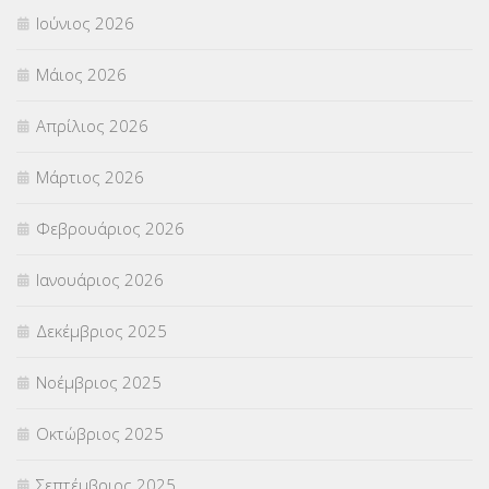
Ιούνιος 2026
ΠΡΟΚΗΡΥΞΕΙΣ
(18)
Μάιος 2026
ΣΕΜΙΝΑΡΙΑ – ΗΜΕΡΙΔΕΣ
(495)
Απρίλιος 2026
ΣΕΠ
(50)
Μάρτιος 2026
ΣΤΕΛΕΧΗ
(360)
Φεβρουάριος 2026
ΣΥΜΒΟΥΛΕΥΤΙΚΟΣ ΣΤΑΘΜΟΣ ΝΕΩΝ
(18)
Ιανουάριος 2026
ΣΥΝΤΑΞΕΙΣ
(12)
Δεκέμβριος 2025
ΣΧΟΛΙΚΟΙ ΣΥΜΒΟΥΛΟΙ
(754)
Νοέμβριος 2025
ΥΠΕΡΑΡΙΘΜΟΙ
(1)
Οκτώβριος 2025
ΥΠΟΤΡΟΦΙΕΣ
(28)
Σεπτέμβριος 2025