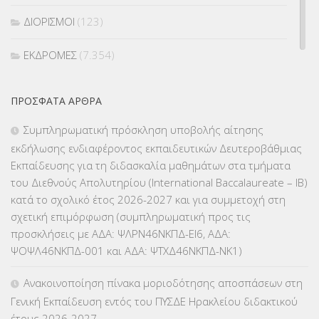
ΔΙΟΡΙΣΜΟΙ
(123)
ΕΚΔΡΟΜΕΣ
(7.354)
ΕΚΠΑΙΔΕΥΤΙΚΑ ΘΕΜΑΤΑ
(2.824)
ΠΡΌΣΦΑΤΑ ΆΡΘΡΑ
ΕΠΑΛ
(366)
Συμπληρωματική πρόσκληση υποβολής αίτησης
εκδήλωσης ενδιαφέροντος εκπαιδευτικών Δευτεροβάθμιας
ΕΠΙΜΟΡΦΩΣΗ Τ.Π.Ε.
(10)
Εκπαίδευσης για τη διδασκαλία μαθημάτων στα τμήματα
του Διεθνούς Απολυτηρίου (International Baccalaureate – IB)
ΕΥΡΩΠΑΪΚΑ ΠΡΟΓΡΑΜΜΑΤΑ
(230)
κατά το σχολικό έτος 2026-2027 και για συμμετοχή στη
σχετική επιμόρφωση (συμπληρωματική προς τις
ΚΕΣΥ
(60)
προσκλήσεις με ΑΔΑ: ΨΛΡΝ46ΝΚΠΔ-ΕΙ6, ΑΔΑ:
ΨΟΨΛ46ΝΚΠΔ-001 και ΑΔΑ: ΨΤΧΔ46ΝΚΠΔ-ΝΚ1)
ΚΕΣΥΠ
(109)
Ανακοινοποίηση πίνακα μοριοδότησης αποσπάσεων στη
ΚΠγ – ΚΡΑΤΙΚΟ ΠΙΣΤΟΠΟΙΗΤΙΚΟ ΓΛΩΣΣΟΜΑΘΕΙΑΣ
(135)
Γενική Εκπαίδευση εντός του ΠΥΣΔΕ Ηρακλείου διδακτικού
έτους 2026-2027