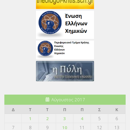
Αύγουστος 2017
Δ
Τ
Τ
Π
Π
Σ
Κ
1
2
3
4
5
6
7
8
9
10
11
12
13