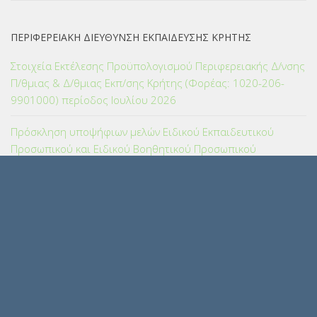
ΠΕΡΙΦΕΡΕΙΑΚΗ ΔΙΕΥΘΥΝΣΗ ΕΚΠΑΙΔΕΥΣΗΣ ΚΡΗΤΗΣ
Στοιχεία Εκτέλεσης Προϋπολογισμού Περιφερειακής Δ/νσης
Π/θμιας & Δ/θμιας Εκπ/σης Κρήτης (Φορέας: 1020-206-
9901000) περίοδος Ιουλίου 2026
Πρόσκληση υποψήφιων μελών Ειδικού Εκπαιδευτικού
Προσωπικού και Ειδικού Βοηθητικού Προσωπικού
εγγεγραμμένων στους τελικούς αξιολογικούς πίνακες
κατάταξης των Προκηρύξεων 2ΕΑ/2025 και 1ΕΑ/2025 του
ΑΣΕΠ για μόνιμο διορισμό σε κενές οργανικές θέσεις στην
Ειδική Αγωγή και Εκπαίδευση, σε εφαρμογή των διατάξεων
της παρ. 3 του άρθρου 62 του ν. 4589/2019 (Α΄13)
ΠΑΝΕΛΛΑΔΙΚΕΣ 2026 – ΔΕΛΤΙΟ ΤΥΠΟΥ