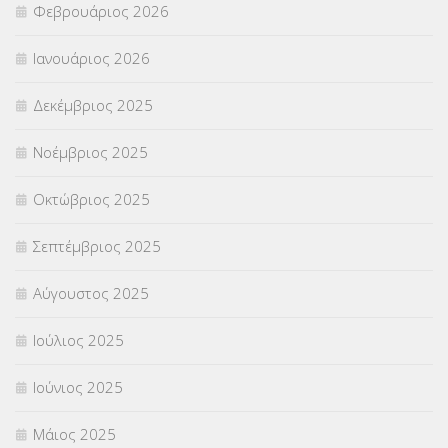
Φεβρουάριος 2026
ΣΥΜΒΟΥΛΕΥΤΙΚΟΣ ΣΤΑΘΜΟΣ ΝΕΩΝ
(18)
Ιανουάριος 2026
ΣΥΝΤΑΞΕΙΣ
(12)
Δεκέμβριος 2025
ΣΧΟΛΙΚΟΙ ΣΥΜΒΟΥΛΟΙ
(754)
Νοέμβριος 2025
ΥΠΕΡΑΡΙΘΜΟΙ
(1)
Οκτώβριος 2025
ΥΠΟΤΡΟΦΙΕΣ
(28)
Σεπτέμβριος 2025
ΦΥΣΙΚΗ ΑΓΩΓΗ
(692)
Αύγουστος 2025
Χωρίς κατηγορία
(55)
Ιούλιος 2025
Ιούνιος 2025
Μάιος 2025