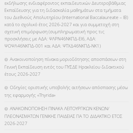
εκδήλωσης ενδιαφέροντος εκπαιδευτικών Δευτεροβάθμιας
ΕΠΙΜΟΡΦΩΣΗ Τ.Π.Ε.
(10)
Εκπαίδευσης για τη διδασκαλία μαθημάτων στα τμήματα
του Διεθνούς Απολυτηρίου (International Baccalaureate – IB)
ΕΥΡΩΠΑΪΚΑ ΠΡΟΓΡΑΜΜΑΤΑ
(230)
κατά το σχολικό έτος 2026-2027 και για συμμετοχή στη
σχετική επιμόρφωση (συμπληρωματική προς τις
ΚΕΣΥ
(60)
προσκλήσεις με ΑΔΑ: ΨΛΡΝ46ΝΚΠΔ-ΕΙ6, ΑΔΑ:
ΨΟΨΛ46ΝΚΠΔ-001 και ΑΔΑ: ΨΤΧΔ46ΝΚΠΔ-ΝΚ1)
ΚΕΣΥΠ
(109)
Ανακοινοποίηση πίνακα μοριοδότησης αποσπάσεων στη
ΚΠγ – ΚΡΑΤΙΚΟ ΠΙΣΤΟΠΟΙΗΤΙΚΟ ΓΛΩΣΣΟΜΑΘΕΙΑΣ
(135)
Γενική Εκπαίδευση εντός του ΠΥΣΔΕ Ηρακλείου διδακτικού
έτους 2026-2027
ΚΠπ- ΚΡΑΤΙΚΟ ΠΙΣΤΟΠΟΙΗΤΙΚΟ ΠΛΗΡΟΦΟΡΙΚΗΣ
(12)
Οδηγίες οριστικής υποβολής αιτήσεων απόσπασης μέσω
ΛΟΙΠΑ
(309)
της εφαρμογής «Thyrida»
ΜΑΘΗΤΕΙΑ
(275)
ΑΝΑΚΟΙΝΟΠΟΙΗΣΗ ΠΙΝΑΚΑ ΛΕΙΤΟΥΡΓΙΚΩΝ ΚΕΝΩΝ/
ΠΛΕΟΝΑΣΜΑΤΩΝ ΓΕΝΙΚΗΣ ΠΑΙΔΕΙΑΣ ΓΙΑ ΤΟ ΔΙΔΑΚΤΙΚΟ ΕΤΟΣ
ΜΕΤΑΘΕΣΕΙΣ-ΤΟΠΟΘΕΤΗΣΕΙΣ ΒΕΛΤΙΩΣΕΙΣ
(319)
2026-2027
ΜΕΤΑΤΑΞΕΙΣ
(87)