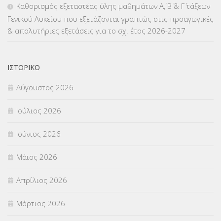
Καθορισμός εξεταστέας ύλης μαθημάτων Α΄, Β΄ & Γ΄ τάξεων
Γενικού Λυκείου που εξετάζονται γραπτώς στις προαγωγικές
ΜΕΤΑΦΟΡΑ ΜΑΘΗΤΩΝ
(3)
& απολυτήριες εξετάσεις για το σχ. έτος 2026-2027
ΝΟΜΟΘΕΣΙΑ
(66)
ΟΙΚΟΝΟΜΙΚΑ ΘΕΜΑΤΑ
(73)
ΙΣΤΟΡΙΚΌ
Αύγουστος 2026
Π.Ε.Κ. ΗΡΑΚΛΕΙΟΥ
(12)
Ιούλιος 2026
ΠΑΝΕΛΛΑΔΙΚΕΣ ΕΞΕΤΑΣΕΙΣ
(839)
Ιούνιος 2026
ΠΡΟΚΗΡΥΞΕΙΣ
(18)
Μάιος 2026
ΣΕΜΙΝΑΡΙΑ – ΗΜΕΡΙΔΕΣ
(495)
Απρίλιος 2026
ΣΕΠ
(50)
Μάρτιος 2026
ΣΤΕΛΕΧΗ
(360)