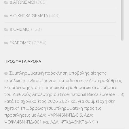
ΔΙΑΓΩΝΙΣΜΟΙ
(305)
ΔΙΟΙΚΗΤΙΚΑ ΘΕΜΑΤΑ
(443)
ΔΙΟΡΙΣΜΟΙ
(123)
ΕΚΔΡΟΜΕΣ
(7.354)
ΕΚΠΑΙΔΕΥΤΙΚΑ ΘΕΜΑΤΑ
(2.824)
ΠΡΌΣΦΑΤΑ ΆΡΘΡΑ
ΕΠΑΛ
(366)
Συμπληρωματική πρόσκληση υποβολής αίτησης
εκδήλωσης ενδιαφέροντος εκπαιδευτικών Δευτεροβάθμιας
ΕΠΙΜΟΡΦΩΣΗ Τ.Π.Ε.
(10)
Εκπαίδευσης για τη διδασκαλία μαθημάτων στα τμήματα
του Διεθνούς Απολυτηρίου (International Baccalaureate – IB)
ΕΥΡΩΠΑΪΚΑ ΠΡΟΓΡΑΜΜΑΤΑ
(230)
κατά το σχολικό έτος 2026-2027 και για συμμετοχή στη
σχετική επιμόρφωση (συμπληρωματική προς τις
ΚΕΣΥ
(60)
προσκλήσεις με ΑΔΑ: ΨΛΡΝ46ΝΚΠΔ-ΕΙ6, ΑΔΑ:
ΨΟΨΛ46ΝΚΠΔ-001 και ΑΔΑ: ΨΤΧΔ46ΝΚΠΔ-ΝΚ1)
ΚΕΣΥΠ
(109)