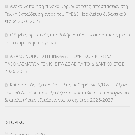
Ανακοινοποίηση πίνακα μοριοδότησης αποσπάσεων στη
ΚΠγ – ΚΡΑΤΙΚΟ ΠΙΣΤΟΠΟΙΗΤΙΚΟ ΓΛΩΣΣΟΜΑΘΕΙΑΣ
(135)
Γενική Εκπαίδευση εντός του ΠΥΣΔΕ Ηρακλείου διδακτικού
έτους 2026-2027
ΚΠπ- ΚΡΑΤΙΚΟ ΠΙΣΤΟΠΟΙΗΤΙΚΟ ΠΛΗΡΟΦΟΡΙΚΗΣ
(12)
Οδηγίες οριστικής υποβολής αιτήσεων απόσπασης μέσω
ΛΟΙΠΑ
(309)
της εφαρμογής «Thyrida»
ΜΑΘΗΤΕΙΑ
(275)
ΑΝΑΚΟΙΝΟΠΟΙΗΣΗ ΠΙΝΑΚΑ ΛΕΙΤΟΥΡΓΙΚΩΝ ΚΕΝΩΝ/
ΠΛΕΟΝΑΣΜΑΤΩΝ ΓΕΝΙΚΗΣ ΠΑΙΔΕΙΑΣ ΓΙΑ ΤΟ ΔΙΔΑΚΤΙΚΟ ΕΤΟΣ
ΜΕΤΑΘΕΣΕΙΣ-ΤΟΠΟΘΕΤΗΣΕΙΣ ΒΕΛΤΙΩΣΕΙΣ
(319)
2026-2027
ΜΕΤΑΤΑΞΕΙΣ
(87)
Καθορισμός εξεταστέας ύλης μαθημάτων Α΄, Β΄ & Γ΄ τάξεων
Γενικού Λυκείου που εξετάζονται γραπτώς στις προαγωγικές
ΜΕΤΑΦΟΡΑ ΜΑΘΗΤΩΝ
(3)
& απολυτήριες εξετάσεις για το σχ. έτος 2026-2027
ΝΟΜΟΘΕΣΙΑ
(66)
ΟΙΚΟΝΟΜΙΚΑ ΘΕΜΑΤΑ
(73)
ΙΣΤΟΡΙΚΌ
Αύγουστος 2026