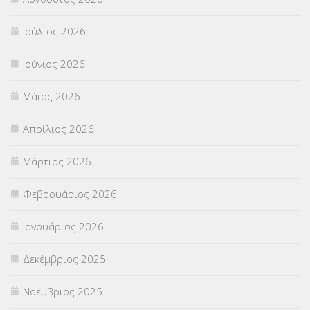
Π.Ε.Κ. ΗΡΑΚΛΕΙΟΥ
(12)
Ιούλιος 2026
ΠΑΝΕΛΛΑΔΙΚΕΣ ΕΞΕΤΑΣΕΙΣ
(839)
Ιούνιος 2026
ΠΡΟΚΗΡΥΞΕΙΣ
(18)
Μάιος 2026
ΣΕΜΙΝΑΡΙΑ – ΗΜΕΡΙΔΕΣ
(495)
Απρίλιος 2026
ΣΕΠ
(50)
Μάρτιος 2026
ΣΤΕΛΕΧΗ
(360)
Φεβρουάριος 2026
ΣΥΜΒΟΥΛΕΥΤΙΚΟΣ ΣΤΑΘΜΟΣ ΝΕΩΝ
(18)
Ιανουάριος 2026
ΣΥΝΤΑΞΕΙΣ
(12)
Δεκέμβριος 2025
ΣΧΟΛΙΚΟΙ ΣΥΜΒΟΥΛΟΙ
(754)
Νοέμβριος 2025
ΥΠΕΡΑΡΙΘΜΟΙ
(1)