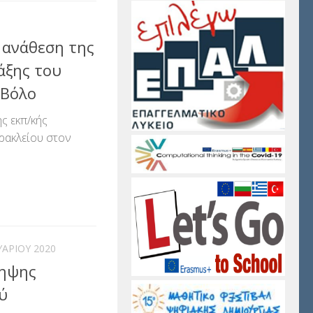
 ανάθεση της
άξης του
 Βόλο
ς εκπ/κής
Ηρακλείου στον
αστείτε
ΑΡΊΟΥ 2020
ληψης
ύ