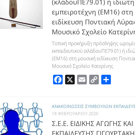
(κλάδουΠΕ79.01) ή ιδιώτη
εμπειροτέχνη (ΕΜ16) στη
ειδίκευση Ποντιακή Λύρα
Μουσικό Σχολείο Κατερίν
Τοπική προκήρυξη πρόσληψης ωρομί
εκπαιδευτικού (κλάδουΠΕ79.01) ή ιδι
(ΕΜ16) στη μουσική ειδίκευση Ποντια
Μουσικό Σχολείο Κατερίνης
Facebook
X
Email
Copy
Μοιρ
Link
ΑΝΑΚΟΙΝΩΣΕΙΣ ΣΥΜΒΟΥΛΩΝ ΕΚΠΑΙΔΕΥ
19 ΦΕΒΡΟΥΑΡΊΟΥ 2020
Σ.Ε.Ε. ΕΙΔΙΚΗΣ ΑΓΩΓΗΣ ΚΑ
ΕΚΠΑΙΔΕΥΣΗΣ ΓΙΓΟΥΡΤΑΚΗ