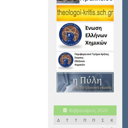
Φεβρουάριος 2020
Δ
Τ
Τ
Π
Π
Σ
Κ