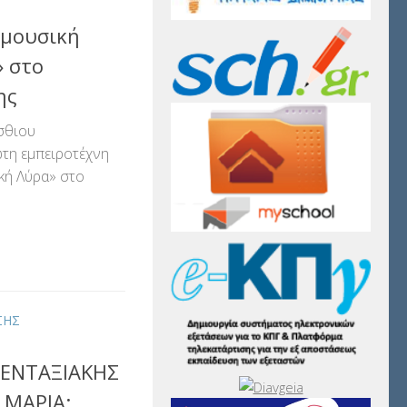
 μουσική
» στο
ης
σθιου
ώτη εμπειροτέχνη
κή Λύρα» στο
αστείτε
ΣΗΣ
Ι ΕΝΤΑΞΙΑΚΗΣ
 ΜΑΡΙΑ: