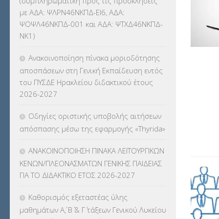
(συμπληρωματική προς τις προσκλήσεις
ΚΕΣΥ
(60)
με ΑΔΑ: ΨΛΡΝ46ΝΚΠΔ-ΕΙ6, ΑΔΑ:
ΨΟΨΛ46ΝΚΠΔ-001 και ΑΔΑ: ΨΤΧΔ46ΝΚΠΔ-
ΚΕΣΥΠ
(109)
ΝΚ1)
ΚΠγ – ΚΡΑΤΙΚΟ ΠΙΣΤΟΠΟΙΗΤΙΚΟ
Ανακοινοποίηση πίνακα μοριοδότησης
ΓΛΩΣΣΟΜΑΘΕΙΑΣ
(135)
αποσπάσεων στη Γενική Εκπαίδευση εντός
του ΠΥΣΔΕ Ηρακλείου διδακτικού έτους
ΚΠπ- ΚΡΑΤΙΚΟ ΠΙΣΤΟΠΟΙΗΤΙΚΟ
2026-2027
ΠΛΗΡΟΦΟΡΙΚΗΣ
(12)
Οδηγίες οριστικής υποβολής αιτήσεων
ΛΟΙΠΑ
(309)
απόσπασης μέσω της εφαρμογής «Thyrida»
ΜΑΘΗΤΕΙΑ
(275)
ΑΝΑΚΟΙΝΟΠΟΙΗΣΗ ΠΙΝΑΚΑ ΛΕΙΤΟΥΡΓΙΚΩΝ
ΚΕΝΩΝ/ΠΛΕΟΝΑΣΜΑΤΩΝ ΓΕΝΙΚΗΣ ΠΑΙΔΕΙΑΣ
ΜΕΤΑΘΕΣΕΙΣ-ΤΟΠΟΘΕΤΗΣΕΙΣ
ΓΙΑ ΤΟ ΔΙΔΑΚΤΙΚΟ ΕΤΟΣ 2026-2027
ΒΕΛΤΙΩΣΕΙΣ
(319)
Καθορισμός εξεταστέας ύλης
ΜΕΤΑΤΑΞΕΙΣ
(87)
μαθημάτων Α΄, Β΄ & Γ΄ τάξεων Γενικού Λυκείου