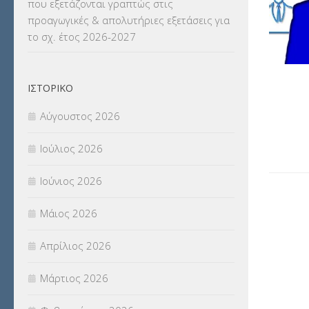
που εξετάζονται γραπτώς στις
ΜΕΤΑΦΟΡΑ ΜΑΘΗΤΩΝ
(3)
προαγωγικές & απολυτήριες εξετάσεις για
το σχ. έτος 2026-2027
ΝΟΜΟΘΕΣΙΑ
(66)
ΟΙΚΟΝΟΜΙΚΑ ΘΕΜΑΤΑ
(73)
ΙΣΤΟΡΙΚΌ
Π.Ε.Κ. ΗΡΑΚΛΕΙΟΥ
(12)
Αύγουστος 2026
ΠΑΝΕΛΛΑΔΙΚΕΣ ΕΞΕΤΑΣΕΙΣ
(839)
Ιούλιος 2026
ΠΡΟΚΗΡΥΞΕΙΣ
(18)
Ιούνιος 2026
ΣΕΜΙΝΑΡΙΑ – ΗΜΕΡΙΔΕΣ
(495)
Μάιος 2026
ΣΕΠ
(50)
Απρίλιος 2026
ΣΤΕΛΕΧΗ
(360)
Μάρτιος 2026
ΣΥΜΒΟΥΛΕΥΤΙΚΟΣ ΣΤΑΘΜΟΣ ΝΕΩΝ