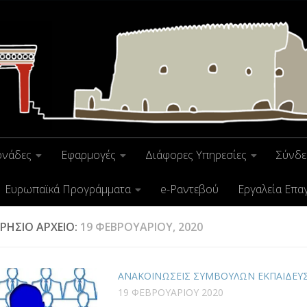
ονάδες
Εφαρμογές
Διάφορες Υπηρεσίες
Σύνδε
Ευρωπαϊκά Προγράμματα
e-Ραντεβού
Εργαλεία Επα
ΡΉΣΙΟ ΑΡΧΕΊΟ:
19 ΦΕΒΡΟΥΑΡΊΟΥ, 2020
ΑΝΑΚΟΙΝΩΣΕΙΣ ΣΥΜΒΟΥΛΩΝ ΕΚΠΑΙΔΕΥ
19 ΦΕΒΡΟΥΑΡΊΟΥ 2020