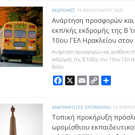
ΕΚΔΡΟΜΕΣ
19 ΦΕΒΡΟΥΑΡΊΟΥ 2020
Ανάρτηση προσφορών και
εκπ/κής εκδρομής της B΄ τ
10ου ΓΕΛ Ηρακλείου στον
Ανάρτηση προσφορών και ανάθεση τη
εκδρομής της B΄ τάξης του 10ου ΓΕΛ 
Βόλο
Facebook
X
Email
Copy
Μοιρ
Link
ΑΝΑΠΛΗΡΩΤΕΣ ΩΡΟΜΙΣΘΙΟΙ
19 ΦΕΒΡΟΥ
Τοπική προκήρυξη πρόσ
ωρομίσθιου εκπαιδευτικο