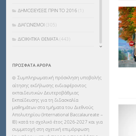
ΔΗΜΟΣΙΕΥΣΕΙΣ ΠΡΙΝ ΤΟ 2016
(1)
ΔΙΑΓΩΝΙΣΜΟΙ
(305)
ΔΙΟΙΚΗΤΙΚΑ ΘΕΜΑΤΑ
(443)
ΔΙΟΡΙΣΜΟΙ
(123)
ΠΡΌΣΦΑΤΑ ΆΡΘΡΑ
ΕΚΔΡΟΜΕΣ
(7.354)
Συμπληρωματική πρόσκληση υποβολής
ΕΚΠΑΙΔΕΥΤΙΚΑ ΘΕΜΑΤΑ
(2.824)
αίτησης εκδήλωσης ενδιαφέροντος
εκπαιδευτικών Δευτεροβάθμιας
ΕΠΑΛ
(366)
Εκπαίδευσης για τη διδασκαλία
μαθημάτων στα τμήματα του Διεθνούς
ΕΠΙΜΟΡΦΩΣΗ Τ.Π.Ε.
(10)
Απολυτηρίου (International Baccalaureate –
IB) κατά το σχολικό έτος 2026-2027 και για
ΕΥΡΩΠΑΪΚΑ ΠΡΟΓΡΑΜΜΑΤΑ
(230)
συμμετοχή στη σχετική επιμόρφωση