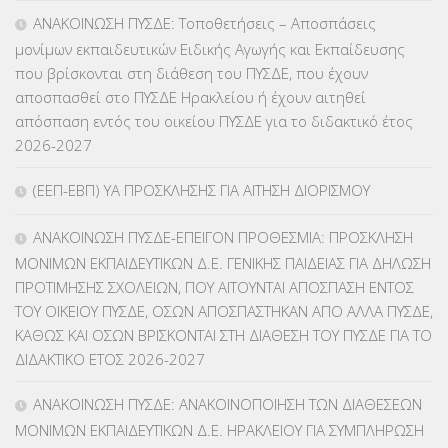
ΕΥΡΩΠΑΪΚΑ ΠΡΟΓΡΑΜΜΑΤΑ
(230)
ΑΝΑΚΟΙΝΩΣΗ ΠΥΣΔΕ: Τοποθετήσεις – Αποσπάσεις
μονίμων εκπαιδευτικών Ειδικής Αγωγής και Εκπαίδευσης
ΚΕΣΥ
(60)
που βρίσκονται στη διάθεση του ΠΥΣΔΕ, που έχουν
αποσπασθεί στο ΠΥΣΔΕ Ηρακλείου ή έχουν αιτηθεί
ΚΕΣΥΠ
(109)
απόσπαση εντός του οικείου ΠΥΣΔΕ για το διδακτικό έτος
2026-2027
ΚΠγ – ΚΡΑΤΙΚΟ ΠΙΣΤΟΠΟΙΗΤΙΚΟ ΓΛΩΣΣΟΜΑΘΕΙΑΣ
(135)
(ΕΕΠ-ΕΒΠ) ΥΑ ΠΡΟΣΚΛΗΣΗΣ ΓΙΑ ΑΙΤΗΣΗ ΔΙΟΡΙΣΜΟΥ
ΚΠπ- ΚΡΑΤΙΚΟ ΠΙΣΤΟΠΟΙΗΤΙΚΟ ΠΛΗΡΟΦΟΡΙΚΗΣ
(12)
ΑΝΑΚΟΙΝΩΣΗ ΠΥΣΔΕ-ΕΠΕΙΓΟΝ ΠΡΟΘΕΣΜΙΑ: ΠΡΟΣΚΛΗΣΗ
ΛΟΙΠΑ
(309)
ΜΟΝΙΜΩΝ ΕΚΠΑΙΔΕΥΤΙΚΩΝ Δ.Ε. ΓΕΝΙΚΗΣ ΠΑΙΔΕΙΑΣ ΓΙΑ ΔΗΛΩΣΗ
ΠΡΟΤΙΜΗΣΗΣ ΣΧΟΛΕΙΩΝ, ΠΟΥ ΑΙΤΟΥΝΤΑΙ ΑΠΟΣΠΑΣΗ ΕΝΤΟΣ
ΜΑΘΗΤΕΙΑ
(275)
ΤΟΥ ΟΙΚΕΙΟΥ ΠΥΣΔΕ, ΟΣΩΝ ΑΠΟΣΠΑΣΤΗΚΑΝ ΑΠΟ ΑΛΛΑ ΠΥΣΔΕ,
ΚΑΘΩΣ ΚΑΙ ΟΣΩΝ ΒΡΙΣΚΟΝΤΑΙ ΣΤΗ ΔΙΑΘΕΣΗ ΤΟΥ ΠΥΣΔΕ ΓΙΑ ΤΟ
ΜΕΤΑΘΕΣΕΙΣ-ΤΟΠΟΘΕΤΗΣΕΙΣ ΒΕΛΤΙΩΣΕΙΣ
(319)
ΔΙΔΑΚΤΙΚΟ ΕΤΟΣ 2026-2027
ΜΕΤΑΤΑΞΕΙΣ
(87)
ΑΝΑΚΟΙΝΩΣΗ ΠΥΣΔΕ: ΑΝΑΚΟΙΝΟΠΟΙΗΣΗ ΤΩΝ ΔΙΑΘΕΣΕΩΝ
ΜΟΝΙΜΩΝ ΕΚΠΑΙΔΕΥΤΙΚΩΝ Δ.Ε. ΗΡΑΚΛΕΙΟΥ ΓΙΑ ΣΥΜΠΛΗΡΩΣΗ
ΜΕΤΑΦΟΡΑ ΜΑΘΗΤΩΝ
(3)