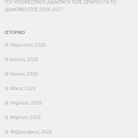
ΤΟΥ ΥΠΟΧΡΕΩΤΙΚΟΥ ΔΙΔΑΚΤΙΚΟΥ ΤΟΥΣ ΩΡΑΡΙΟΥ ΓΙΑ ΤΟ
ΔΙΔΑΚΤΙΚΟ ΕΤΟΣ 2026-2027
ΝΟΜΟΘΕΣΙΑ
(66)
ΟΙΚΟΝΟΜΙΚΑ ΘΕΜΑΤΑ
(73)
ΙΣΤΟΡΙΚΌ
Π.Ε.Κ. ΗΡΑΚΛΕΙΟΥ
(12)
Αύγουστος 2026
ΠΑΝΕΛΛΑΔΙΚΕΣ ΕΞΕΤΑΣΕΙΣ
(839)
Ιούλιος 2026
ΠΡΟΚΗΡΥΞΕΙΣ
(18)
Ιούνιος 2026
ΣΕΜΙΝΑΡΙΑ – ΗΜΕΡΙΔΕΣ
(495)
Μάιος 2026
ΣΕΠ
(50)
Απρίλιος 2026
ΣΤΕΛΕΧΗ
(360)
Μάρτιος 2026
ΣΥΜΒΟΥΛΕΥΤΙΚΟΣ ΣΤΑΘΜΟΣ ΝΕΩΝ
(18)
Φεβρουάριος 2026