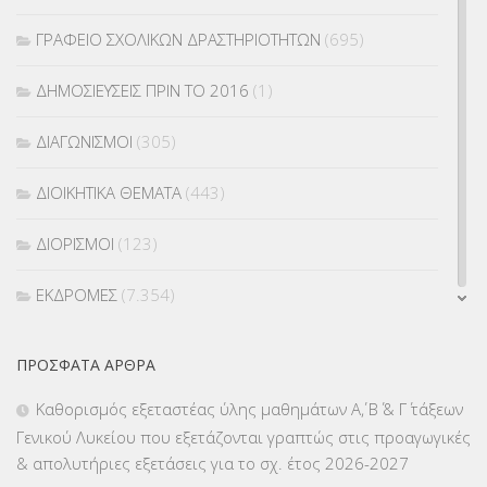
ΓΡΑΦΕΙΟ ΣΧΟΛΙΚΩΝ ΔΡΑΣΤΗΡΙΟΤΗΤΩΝ
(695)
ΔΗΜΟΣΙΕΥΣΕΙΣ ΠΡΙΝ ΤΟ 2016
(1)
ΔΙΑΓΩΝΙΣΜΟΙ
(305)
ΔΙΟΙΚΗΤΙΚΑ ΘΕΜΑΤΑ
(443)
ΔΙΟΡΙΣΜΟΙ
(123)
ΕΚΔΡΟΜΕΣ
(7.354)
ΕΚΠΑΙΔΕΥΤΙΚΑ ΘΕΜΑΤΑ
(2.823)
ΠΡΌΣΦΑΤΑ ΆΡΘΡΑ
ΕΠΑΛ
(366)
Καθορισμός εξεταστέας ύλης μαθημάτων Α΄, Β΄ & Γ΄ τάξεων
Γενικού Λυκείου που εξετάζονται γραπτώς στις προαγωγικές
ΕΠΙΜΟΡΦΩΣΗ Τ.Π.Ε.
(10)
& απολυτήριες εξετάσεις για το σχ. έτος 2026-2027