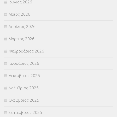
Ιούνιος 2026
ΠΡΟΚΗΡΥΞΕΙΣ
(18)
Μάιος 2026
ΣΕΜΙΝΑΡΙΑ – ΗΜΕΡΙΔΕΣ
(495)
Απρίλιος 2026
ΣΕΠ
(50)
Μάρτιος 2026
ΣΤΕΛΕΧΗ
(360)
Φεβρουάριος 2026
ΣΥΜΒΟΥΛΕΥΤΙΚΟΣ ΣΤΑΘΜΟΣ ΝΕΩΝ
(18)
Ιανουάριος 2026
ΣΥΝΤΑΞΕΙΣ
(12)
Δεκέμβριος 2025
ΣΧΟΛΙΚΟΙ ΣΥΜΒΟΥΛΟΙ
(754)
Νοέμβριος 2025
ΥΠΕΡΑΡΙΘΜΟΙ
(1)
Οκτώβριος 2025
ΥΠΟΤΡΟΦΙΕΣ
(28)
Σεπτέμβριος 2025
ΦΥΣΙΚΗ ΑΓΩΓΗ
(692)