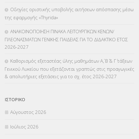
Οδηγίες οριστικής υποβολής αιτήσεων απόσπασης μέσω
ΛΟΙΠΑ
(309)
της εφαρμογής «Thyrida»
ΜΑΘΗΤΕΙΑ
(275)
ΑΝΑΚΟΙΝΟΠΟΙΗΣΗ ΠΙΝΑΚΑ ΛΕΙΤΟΥΡΓΙΚΩΝ ΚΕΝΩΝ/
ΠΛΕΟΝΑΣΜΑΤΩΝ ΓΕΝΙΚΗΣ ΠΑΙΔΕΙΑΣ ΓΙΑ ΤΟ ΔΙΔΑΚΤΙΚΟ ΕΤΟΣ
ΜΕΤΑΘΕΣΕΙΣ-ΤΟΠΟΘΕΤΗΣΕΙΣ ΒΕΛΤΙΩΣΕΙΣ
(319)
2026-2027
ΜΕΤΑΤΑΞΕΙΣ
(87)
Καθορισμός εξεταστέας ύλης μαθημάτων Α΄, Β΄ & Γ΄ τάξεων
Γενικού Λυκείου που εξετάζονται γραπτώς στις προαγωγικές
ΜΕΤΑΦΟΡΑ ΜΑΘΗΤΩΝ
(3)
& απολυτήριες εξετάσεις για το σχ. έτος 2026-2027
ΝΟΜΟΘΕΣΙΑ
(66)
ΟΙΚΟΝΟΜΙΚΑ ΘΕΜΑΤΑ
(73)
ΙΣΤΟΡΙΚΌ
Αύγουστος 2026
Π.Ε.Κ. ΗΡΑΚΛΕΙΟΥ
(12)
Ιούλιος 2026
ΠΑΝΕΛΛΑΔΙΚΕΣ ΕΞΕΤΑΣΕΙΣ
(839)