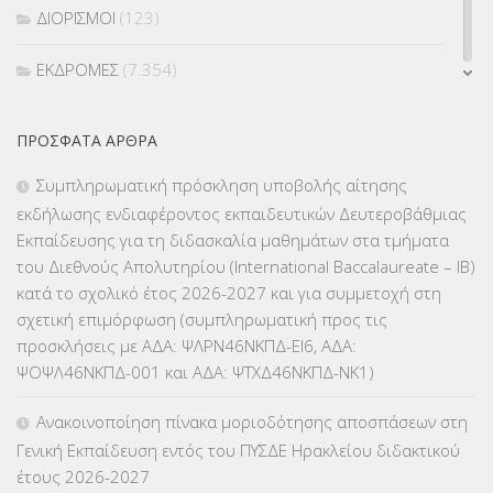
ΔΙΟΡΙΣΜΟΙ
(123)
ΕΚΔΡΟΜΕΣ
(7.354)
ΕΚΠΑΙΔΕΥΤΙΚΑ ΘΕΜΑΤΑ
(2.824)
ΠΡΌΣΦΑΤΑ ΆΡΘΡΑ
ΕΠΑΛ
(366)
Συμπληρωματική πρόσκληση υποβολής αίτησης
εκδήλωσης ενδιαφέροντος εκπαιδευτικών Δευτεροβάθμιας
ΕΠΙΜΟΡΦΩΣΗ Τ.Π.Ε.
(10)
Εκπαίδευσης για τη διδασκαλία μαθημάτων στα τμήματα
του Διεθνούς Απολυτηρίου (International Baccalaureate – IB)
ΕΥΡΩΠΑΪΚΑ ΠΡΟΓΡΑΜΜΑΤΑ
(230)
κατά το σχολικό έτος 2026-2027 και για συμμετοχή στη
σχετική επιμόρφωση (συμπληρωματική προς τις
ΚΕΣΥ
(60)
προσκλήσεις με ΑΔΑ: ΨΛΡΝ46ΝΚΠΔ-ΕΙ6, ΑΔΑ:
ΨΟΨΛ46ΝΚΠΔ-001 και ΑΔΑ: ΨΤΧΔ46ΝΚΠΔ-ΝΚ1)
ΚΕΣΥΠ
(109)
Ανακοινοποίηση πίνακα μοριοδότησης αποσπάσεων στη
ΚΠγ – ΚΡΑΤΙΚΟ ΠΙΣΤΟΠΟΙΗΤΙΚΟ ΓΛΩΣΣΟΜΑΘΕΙΑΣ
(135)
Γενική Εκπαίδευση εντός του ΠΥΣΔΕ Ηρακλείου διδακτικού
έτους 2026-2027
ΚΠπ- ΚΡΑΤΙΚΟ ΠΙΣΤΟΠΟΙΗΤΙΚΟ ΠΛΗΡΟΦΟΡΙΚΗΣ
(12)