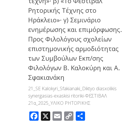
τέχνη»· β) «1ο Φεστιβάλ
Ρητορικής Τέχνης στο
Ηράκλειο»· γ) Σεμινάριο
ενημέρωσης και επιμόρφωσης.
Προς Φιλολόγους σχολείων
επιστημονικής αρμοδιότητας
των Συμβούλων Εκπ/σης
Φιλολόγων Β. Καλοκύρη και Α.
Σφακιανάκη
21_SE Kalokyri_Sfakianaki_Diktyo diasxolikis
synergasias-exaskisi ritoriki-ΦΕΣΤΙΒΑΛ
21α_2025_ΥΛΙΚΟ ΡΗΤΟΡΙΚΗΣ
Facebook
X
Email
Copy
Μοιραστεί
Link