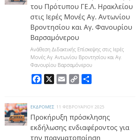
του Πρότυπου ΓΕ.Λ. Ηρακλείου
στις Ιερές Μονές Αγ. Αντωνίου
Βροντησίου και Αγ. Φανουρίου
Βαρσαμόνερου
Ανάθεση Διδακτικής Επίσκεψης στις Ιερές
Μονές Αγ. Αντωνίου Βροντησίου και Αγ.
Φανουρίου Βαρσαμόνερου
Facebook
X
Email
Copy
Μοιραστεί
Link
ΕΚΔΡΟΜΕΣ
11 ΦΕΒΡΟΥΑΡΊΟΥ 2025
Προκήρυξη πρόσκλησης
εκδήλωσης ενδιαφέροντος για
την πραγματοποίηση