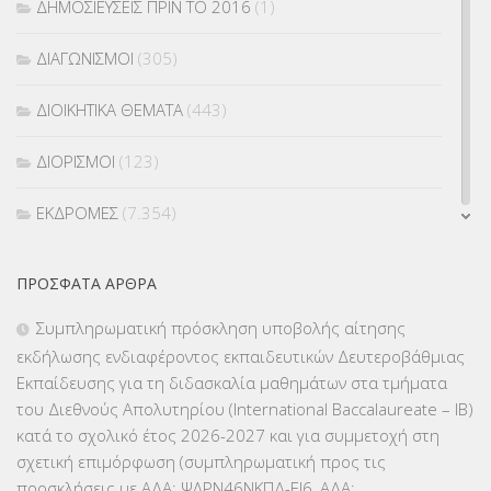
ΔΗΜΟΣΙΕΥΣΕΙΣ ΠΡΙΝ ΤΟ 2016
(1)
ΔΙΑΓΩΝΙΣΜΟΙ
(305)
ΔΙΟΙΚΗΤΙΚΑ ΘΕΜΑΤΑ
(443)
ΔΙΟΡΙΣΜΟΙ
(123)
ΕΚΔΡΟΜΕΣ
(7.354)
ΕΚΠΑΙΔΕΥΤΙΚΑ ΘΕΜΑΤΑ
(2.824)
ΠΡΌΣΦΑΤΑ ΆΡΘΡΑ
ΕΠΑΛ
(366)
Συμπληρωματική πρόσκληση υποβολής αίτησης
εκδήλωσης ενδιαφέροντος εκπαιδευτικών Δευτεροβάθμιας
ΕΠΙΜΟΡΦΩΣΗ Τ.Π.Ε.
(10)
Εκπαίδευσης για τη διδασκαλία μαθημάτων στα τμήματα
του Διεθνούς Απολυτηρίου (International Baccalaureate – IB)
ΕΥΡΩΠΑΪΚΑ ΠΡΟΓΡΑΜΜΑΤΑ
(230)
κατά το σχολικό έτος 2026-2027 και για συμμετοχή στη
σχετική επιμόρφωση (συμπληρωματική προς τις
ΚΕΣΥ
(60)
προσκλήσεις με ΑΔΑ: ΨΛΡΝ46ΝΚΠΔ-ΕΙ6, ΑΔΑ: