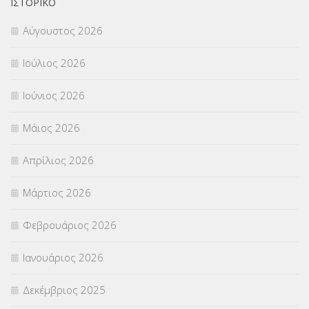
ΟΙΚΟΝΟΜΙΚΑ ΘΕΜΑΤΑ
(73)
ΙΣΤΟΡΙΚΌ
Αύγουστος 2026
Π.Ε.Κ. ΗΡΑΚΛΕΙΟΥ
(12)
Ιούλιος 2026
ΠΑΝΕΛΛΑΔΙΚΕΣ ΕΞΕΤΑΣΕΙΣ
(839)
Ιούνιος 2026
ΠΡΟΚΗΡΥΞΕΙΣ
(18)
Μάιος 2026
ΣΕΜΙΝΑΡΙΑ – ΗΜΕΡΙΔΕΣ
(495)
Απρίλιος 2026
ΣΕΠ
(50)
Μάρτιος 2026
ΣΤΕΛΕΧΗ
(360)
Φεβρουάριος 2026
ΣΥΜΒΟΥΛΕΥΤΙΚΟΣ ΣΤΑΘΜΟΣ ΝΕΩΝ
(18)
Ιανουάριος 2026
ΣΥΝΤΑΞΕΙΣ
(12)
Δεκέμβριος 2025
ΣΧΟΛΙΚΟΙ ΣΥΜΒΟΥΛΟΙ
(754)