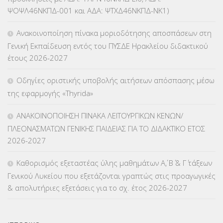
ΨΟΨΛ46ΝΚΠΔ-001 και ΑΔΑ: ΨΤΧΔ46ΝΚΠΔ-ΝΚ1)
ΚΕΣΥΠ
(109)
Ανακοινοποίηση πίνακα μοριοδότησης αποσπάσεων στη
ΚΠγ – ΚΡΑΤΙΚΟ ΠΙΣΤΟΠΟΙΗΤΙΚΟ ΓΛΩΣΣΟΜΑΘΕΙΑΣ
(135)
Γενική Εκπαίδευση εντός του ΠΥΣΔΕ Ηρακλείου διδακτικού
έτους 2026-2027
ΚΠπ- ΚΡΑΤΙΚΟ ΠΙΣΤΟΠΟΙΗΤΙΚΟ ΠΛΗΡΟΦΟΡΙΚΗΣ
(12)
Οδηγίες οριστικής υποβολής αιτήσεων απόσπασης μέσω
ΛΟΙΠΑ
(309)
της εφαρμογής «Thyrida»
ΜΑΘΗΤΕΙΑ
(275)
ΑΝΑΚΟΙΝΟΠΟΙΗΣΗ ΠΙΝΑΚΑ ΛΕΙΤΟΥΡΓΙΚΩΝ ΚΕΝΩΝ/
ΠΛΕΟΝΑΣΜΑΤΩΝ ΓΕΝΙΚΗΣ ΠΑΙΔΕΙΑΣ ΓΙΑ ΤΟ ΔΙΔΑΚΤΙΚΟ ΕΤΟΣ
ΜΕΤΑΘΕΣΕΙΣ-ΤΟΠΟΘΕΤΗΣΕΙΣ ΒΕΛΤΙΩΣΕΙΣ
(319)
2026-2027
ΜΕΤΑΤΑΞΕΙΣ
(87)
Καθορισμός εξεταστέας ύλης μαθημάτων Α΄, Β΄ & Γ΄ τάξεων
Γενικού Λυκείου που εξετάζονται γραπτώς στις προαγωγικές
ΜΕΤΑΦΟΡΑ ΜΑΘΗΤΩΝ
(3)
& απολυτήριες εξετάσεις για το σχ. έτος 2026-2027
ΝΟΜΟΘΕΣΙΑ
(66)