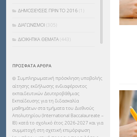
ΔΗΜΟΣΙΕΥΣΕΙΣ ΠΡΙΝ ΤΟ 2016
(1)
ΔΙΑΓΩΝΙΣΜΟΙ
(305)
ΔΙΟΙΚΗΤΙΚΑ ΘΕΜΑΤΑ
(443)
ΔΙΟΡΙΣΜΟΙ
(123)
ΠΡΌΣΦΑΤΑ ΆΡΘΡΑ
ΕΚΔΡΟΜΕΣ
(7.354)
Συμπληρωματική πρόσκληση υποβολής
ΕΚΠΑΙΔΕΥΤΙΚΑ ΘΕΜΑΤΑ
(2.824)
αίτησης εκδήλωσης ενδιαφέροντος
εκπαιδευτικών Δευτεροβάθμιας
ΕΠΑΛ
(366)
Εκπαίδευσης για τη διδασκαλία
μαθημάτων στα τμήματα του Διεθνούς
ΕΠΙΜΟΡΦΩΣΗ Τ.Π.Ε.
(10)
Απολυτηρίου (International Baccalaureate –
IB) κατά το σχολικό έτος 2026-2027 και για
ΕΥΡΩΠΑΪΚΑ ΠΡΟΓΡΑΜΜΑΤΑ
(230)
συμμετοχή στη σχετική επιμόρφωση