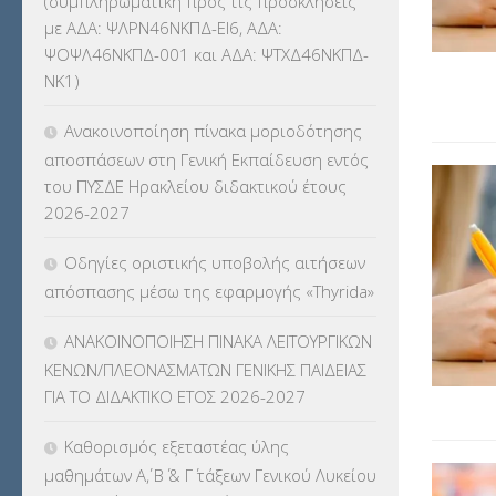
(συμπληρωματική προς τις προσκλήσεις
ΚΕΣΥ
(60)
με ΑΔΑ: ΨΛΡΝ46ΝΚΠΔ-ΕΙ6, ΑΔΑ:
ΨΟΨΛ46ΝΚΠΔ-001 και ΑΔΑ: ΨΤΧΔ46ΝΚΠΔ-
ΚΕΣΥΠ
(109)
ΝΚ1)
ΚΠγ – ΚΡΑΤΙΚΟ ΠΙΣΤΟΠΟΙΗΤΙΚΟ
Ανακοινοποίηση πίνακα μοριοδότησης
ΓΛΩΣΣΟΜΑΘΕΙΑΣ
(135)
αποσπάσεων στη Γενική Εκπαίδευση εντός
του ΠΥΣΔΕ Ηρακλείου διδακτικού έτους
ΚΠπ- ΚΡΑΤΙΚΟ ΠΙΣΤΟΠΟΙΗΤΙΚΟ
2026-2027
ΠΛΗΡΟΦΟΡΙΚΗΣ
(12)
Οδηγίες οριστικής υποβολής αιτήσεων
ΛΟΙΠΑ
(309)
απόσπασης μέσω της εφαρμογής «Thyrida»
ΜΑΘΗΤΕΙΑ
(275)
ΑΝΑΚΟΙΝΟΠΟΙΗΣΗ ΠΙΝΑΚΑ ΛΕΙΤΟΥΡΓΙΚΩΝ
ΚΕΝΩΝ/ΠΛΕΟΝΑΣΜΑΤΩΝ ΓΕΝΙΚΗΣ ΠΑΙΔΕΙΑΣ
ΜΕΤΑΘΕΣΕΙΣ-ΤΟΠΟΘΕΤΗΣΕΙΣ
ΓΙΑ ΤΟ ΔΙΔΑΚΤΙΚΟ ΕΤΟΣ 2026-2027
ΒΕΛΤΙΩΣΕΙΣ
(319)
Καθορισμός εξεταστέας ύλης
ΜΕΤΑΤΑΞΕΙΣ
(87)
μαθημάτων Α΄, Β΄ & Γ΄ τάξεων Γενικού Λυκείου