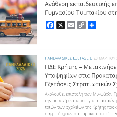
Aνάθεση εκπαιδευτικής ε
Γυμνασίου Τυμπακίου στη
Facebook
X
Email
Copy
Μοιρ
Link
ΠΑΝΕΛΛΑΔΙΚΕΣ ΕΞΕΤΑΣΕΙΣ
20 ΜΑΡΤΊΟΥ 
ΠΔΕ Κρήτης – Μετακινήσε
Υποψηφίων στις Προκατα
Εξετάσεις Στρατιωτικών 
Ακολουθεί επιστολή των Μινωϊκών Γ
την παροχή έκπτωσης για τη μετακίν
τριών των σχολείων της Κρήτης προκ
συμμετάσχουν στις προκαταρκτικές εξ