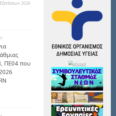
Εξετάσεων 2026
αστείτε
26
για
άθμιας
, ΠΕ04 που
-2026
ERN
αστείτε
26