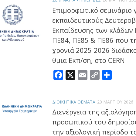
Επιμορφωτικό σεμινάριο 
εκπαιδευτικούς Δευτεροβ
Εκπαίδευσης των κλάδων 
ΠΕ84, ΠΕ85 & ΠΕ86 που τ
χρονιά 2025-2026 διδάσκο
θμια Εκπ/ση, στο CERN
Facebook
X
Email
Copy
Μοιρ
Link
ΔΙΟΙΚΗΤΙΚΑ ΘΕΜΑΤΑ
20 ΜΑΡΤΊΟΥ 2026
Διενέργεια της αξιολόγησ
προσωπικού του δημοσίου
την αξιολογική περίοδο τ