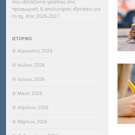
που εξετάζονται γραπτώς στις
ΜΕΤΑΦΟΡΑ ΜΑΘΗΤΩΝ
(3)
προαγωγικές & απολυτήριες εξετάσεις για
το σχ. έτος 2026-2027
ΝΟΜΟΘΕΣΙΑ
(66)
ΟΙΚΟΝΟΜΙΚΑ ΘΕΜΑΤΑ
(73)
ΙΣΤΟΡΙΚΌ
Π.Ε.Κ. ΗΡΑΚΛΕΙΟΥ
(12)
Αύγουστος 2026
ΠΑΝΕΛΛΑΔΙΚΕΣ ΕΞΕΤΑΣΕΙΣ
(839)
Ιούλιος 2026
ΠΡΟΚΗΡΥΞΕΙΣ
(18)
Ιούνιος 2026
ΣΕΜΙΝΑΡΙΑ – ΗΜΕΡΙΔΕΣ
(495)
Μάιος 2026
ΣΕΠ
(50)
Απρίλιος 2026
ΣΤΕΛΕΧΗ
(360)
Μάρτιος 2026
ΣΥΜΒΟΥΛΕΥΤΙΚΟΣ ΣΤΑΘΜΟΣ ΝΕΩΝ