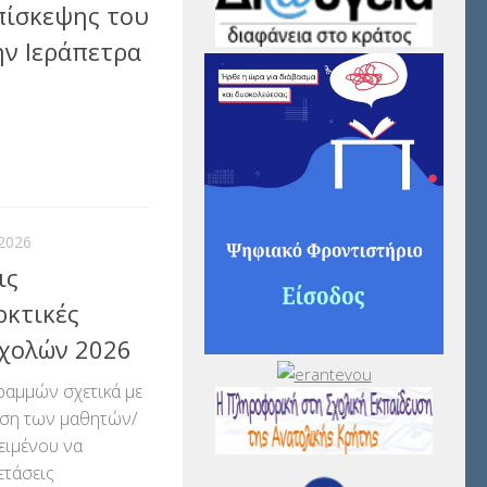
πίσκεψης του
ν Ιεράπετρα
αστείτε
2026
ις
ρκτικές
Σχολών 2026
ραμμών σχετικά με
ηση των μαθητών/
ειμένου να
ετάσεις