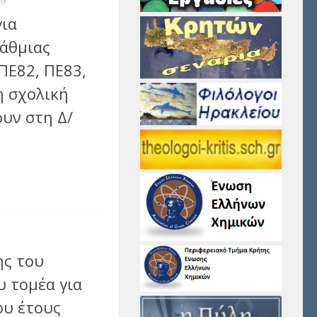
για
άθμιας
ΠΕ82, ΠΕ83,
η σχολική
υν στη Δ/
αστείτε
ης του
 τομέα για
ου έτους