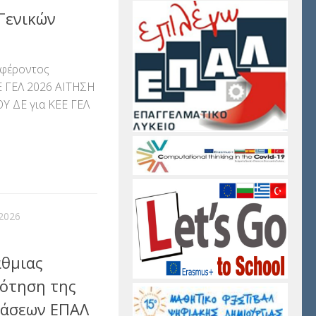
Γενικών
αφέροντος
Ε ΓEΛ 2026 ΑΙΤΗΣΗ
 ΔΕ για ΚΕΕ ΓΕΛ
αστείτε
2026
άθμιας
ρότηση της
τάσεων ΕΠΑΛ