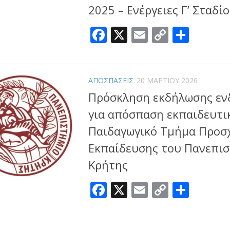
2025 – Ενέργειες Γ’ Σταδί
Facebook
X
Email
Copy
Μοιρ
Link
ΑΠΟΣΠΑΣΕΙΣ
20 ΜΑΡΤΊΟΥ 2026
Πρόσκληση εκδήλωσης εν
για απόσπαση εκπαιδευτικ
Παιδαγωγικό Τμήμα Προσ
Εκπαίδευσης του Πανεπι
Κρήτης
Facebook
X
Email
Copy
Μοιρ
Link