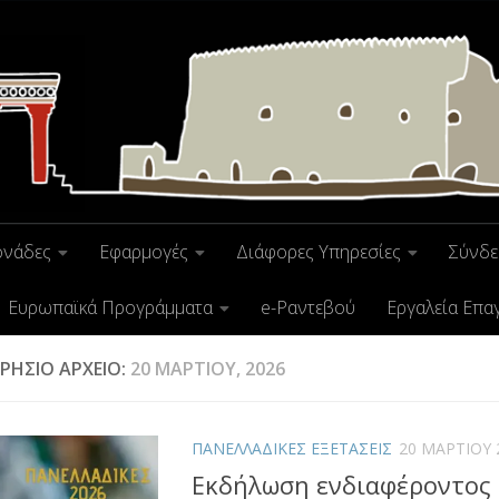
ονάδες
Εφαρμογές
Διάφορες Υπηρεσίες
Σύνδε
Ευρωπαϊκά Προγράμματα
e-Ραντεβού
Εργαλεία Επα
ΡΉΣΙΟ ΑΡΧΕΊΟ:
20 ΜΑΡΤΊΟΥ, 2026
ΠΑΝΕΛΛΑΔΙΚΕΣ ΕΞΕΤΑΣΕΙΣ
20 ΜΑΡΤΊΟΥ 
Εκδήλωση ενδιαφέροντος