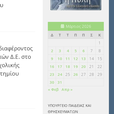
ου
αστείτε
Μάρτιος 2026
Δ
Τ
Τ
Π
Π
Σ
Κ
1
διαφέροντος
2
3
4
5
6
7
8
ών Δ.Ε. στο
9
10
11
12
13
14
15
χολικής
16
17
18
19
20
21
22
στημίου
23
24
25
26
27
28
29
30
31
« Φεβ
Απρ »
αστείτε
ΥΠΟΥΡΓΕΙΟ ΠΑΙΔΕΙΑΣ ΚΑΙ
ΘΡΗΣΚΕΥΜΑΤΩΝ