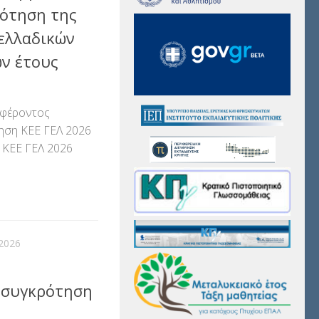
ρότηση της
ελλαδικών
ων έτους
αφέροντος
ηση ΚΕΕ ΓEΛ 2026
ΚΕΕ ΓΕΛ 2026
αστείτε
2026
η συγκρότηση