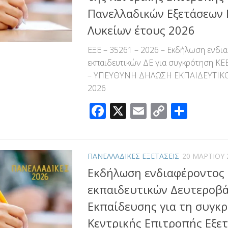
Πανελλαδικών Εξετάσεων 
Λυκείων έτους 2026
ΕΞΕ – 35261 – 2026 – Εκδήλωση ενδι
εκπαιδευτικών ΔΕ για συγκρότηση ΚΕ
– ΥΠΕΥΘΥΝΗ ΔΗΛΩΣΗ ΕΚΠΑΙΔΕΥΤΙΚΟΥ
2026
Facebook
X
Email
Copy
Μοιρ
Link
ΠΑΝΕΛΛΑΔΙΚΕΣ ΕΞΕΤΑΣΕΙΣ
20 ΜΑΡΤΊΟΥ 
Εκδήλωση ενδιαφέροντος
εκπαιδευτικών Δευτεροβ
Εκπαίδευσης για τη συγκ
Κεντρικής Επιτροπής Εξε