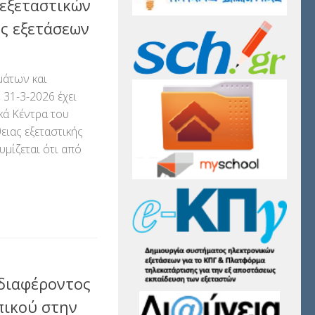
εξεταστικών
ς εξετάσεων
μάτων και
 31-3-2026 έχει
κά Κέντρα του
ιας εξεταστικής
μίζεται ότι από
αστείτε
διαφέροντος
πικού στην