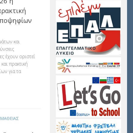
26 η
πρακτική
υποψηφίων
μάτων και
ύνσεις
ς έχουν οριστεί
 και πρακτική
ων για τα
αστείτε
ΟΜΑΘΕΙΑΣ