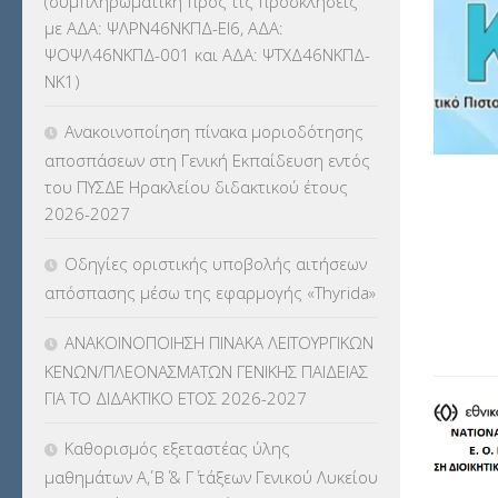
(συμπληρωματική προς τις προσκλήσεις
ΚΕΣΥ
(60)
με ΑΔΑ: ΨΛΡΝ46ΝΚΠΔ-ΕΙ6, ΑΔΑ:
ΨΟΨΛ46ΝΚΠΔ-001 και ΑΔΑ: ΨΤΧΔ46ΝΚΠΔ-
ΚΕΣΥΠ
(109)
ΝΚ1)
ΚΠγ – ΚΡΑΤΙΚΟ ΠΙΣΤΟΠΟΙΗΤΙΚΟ
Ανακοινοποίηση πίνακα μοριοδότησης
ΓΛΩΣΣΟΜΑΘΕΙΑΣ
(135)
αποσπάσεων στη Γενική Εκπαίδευση εντός
του ΠΥΣΔΕ Ηρακλείου διδακτικού έτους
ΚΠπ- ΚΡΑΤΙΚΟ ΠΙΣΤΟΠΟΙΗΤΙΚΟ
2026-2027
ΠΛΗΡΟΦΟΡΙΚΗΣ
(12)
Οδηγίες οριστικής υποβολής αιτήσεων
ΛΟΙΠΑ
(309)
απόσπασης μέσω της εφαρμογής «Thyrida»
ΜΑΘΗΤΕΙΑ
(275)
ΑΝΑΚΟΙΝΟΠΟΙΗΣΗ ΠΙΝΑΚΑ ΛΕΙΤΟΥΡΓΙΚΩΝ
ΚΕΝΩΝ/ΠΛΕΟΝΑΣΜΑΤΩΝ ΓΕΝΙΚΗΣ ΠΑΙΔΕΙΑΣ
ΜΕΤΑΘΕΣΕΙΣ-ΤΟΠΟΘΕΤΗΣΕΙΣ
ΓΙΑ ΤΟ ΔΙΔΑΚΤΙΚΟ ΕΤΟΣ 2026-2027
ΒΕΛΤΙΩΣΕΙΣ
(319)
Καθορισμός εξεταστέας ύλης
ΜΕΤΑΤΑΞΕΙΣ
(87)
μαθημάτων Α΄, Β΄ & Γ΄ τάξεων Γενικού Λυκείου