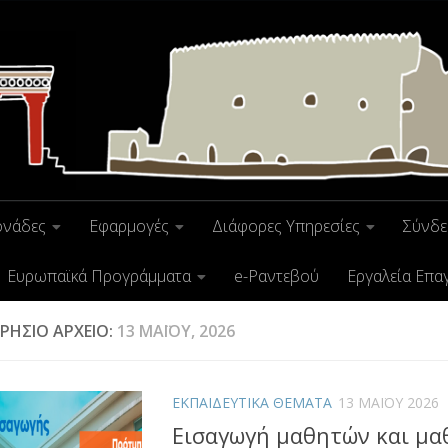
ονάδες
Εφαρμογές
Διάφορες Υπηρεσίες
Σύνδε
Ευρωπαϊκά Προγράμματα
e-Ραντεβού
Εργαλεία Επα
ΡΉΣΙΟ ΑΡΧΕΊΟ:
13 ΜΑΪ́ΟΥ, 2026
ΕΚΠΑΙΔΕΥΤΙΚΑ ΘΕΜΑΤΑ
13 ΜΑΪ́ΟΥ 2026
Εισαγωγή μαθητών και μα