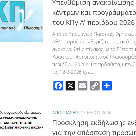
Υπενθύμιση ανακοίνωσης 
κέντρων και προγράμματο
του ΚΠγ Α’ περιόδου 2026
Από το Υπουργείο Παιδείας, Θρησκευ
Αθλητισμού υπενθυμίζεται ότι από τις
ανακοινωθεί ο πίνακας με τα Εξεταστι
Κρατικού Πιστοποιητικού Γλωσσομάθε
περιόδου 2026Α. Επιπρόσθετα, υπενθυ
τις 12-3-2026 έχει...
Facebook
X
Email
Copy
Μοιρ
Link
ΑΠΟΣΠΑΣΕΙΣ
13 ΜΑΪ́ΟΥ 2026
Πρόσκληση εκδήλωσης εν
για την απόσπαση προσω