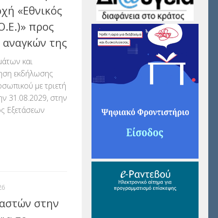
ρχή «Εθνικός
Ο.Ε.)» προς
 αναγκών της
μάτων και
ληση εκδήλωσης
σωπικού με τριετή
ην 31.08.2029, στην
ός Εξετάσεων
αστείτε
26
δαστών στην