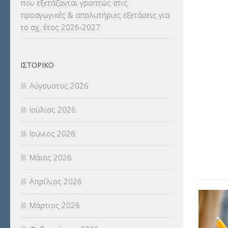
που εξετάζονται γραπτώς στις
ΜΕΤΑΦΟΡΑ ΜΑΘΗΤΩΝ
(3)
προαγωγικές & απολυτήριες εξετάσεις για
το σχ. έτος 2026-2027
ΝΟΜΟΘΕΣΙΑ
(66)
ΟΙΚΟΝΟΜΙΚΑ ΘΕΜΑΤΑ
(73)
ΙΣΤΟΡΙΚΌ
Π.Ε.Κ. ΗΡΑΚΛΕΙΟΥ
(12)
Αύγουστος 2026
ΠΑΝΕΛΛΑΔΙΚΕΣ ΕΞΕΤΑΣΕΙΣ
(839)
Ιούλιος 2026
ΠΡΟΚΗΡΥΞΕΙΣ
(18)
Ιούνιος 2026
ΣΕΜΙΝΑΡΙΑ – ΗΜΕΡΙΔΕΣ
(495)
Μάιος 2026
ΣΕΠ
(50)
Απρίλιος 2026
ΣΤΕΛΕΧΗ
(360)
Μάρτιος 2026
ΣΥΜΒΟΥΛΕΥΤΙΚΟΣ ΣΤΑΘΜΟΣ ΝΕΩΝ