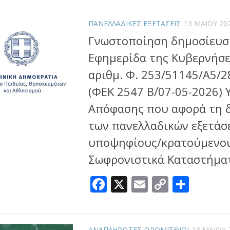
ΠΑΝΕΛΛΑΔΙΚΕΣ ΕΞΕΤΑΣΕΙΣ
13 ΜΑΪ́ΟΥ 20
Γνωστοποίηση δημοσίευσ
Εφημερίδα της Κυβερνήσε
αριθμ. Φ. 253/51145/Α5/2
(ΦΕΚ 2547 Β΄/07-05-2026)
Απόφασης που αφορά τη 
των πανελλαδικών εξετάσ
υποψηφίους/κρατούμενου
Σωφρονιστικά Καταστήμα
Facebook
X
Email
Copy
Μοιρ
Link
ΑΝΑΠΛΗΡΩΤΕΣ ΩΡΟΜΙΣΘΙΟΙ
13 ΜΑΪ́ΟΥ