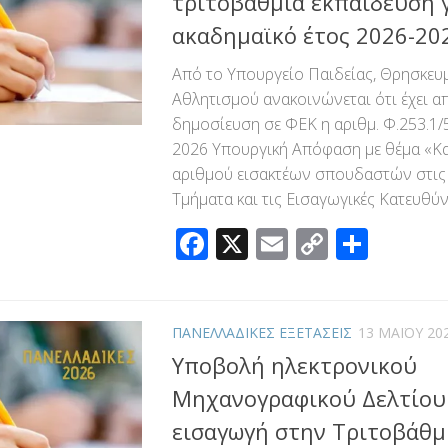
τριτοβάθμια εκπαίδευση γ
ακαδημαϊκό έτος 2026-20
Από το Υπουργείο Παιδείας, Θρησκευ
Αθλητισμού ανακοινώνεται ότι έχει α
δημοσίευση σε ΦΕΚ η αριθμ. Φ.253.1/
2026 Υπουργική Απόφαση με θέμα «Κ
αριθμού εισακτέων σπουδαστών στις 
Τμήματα και τις Εισαγωγικές Κατευθύνσ
Facebook
X
Email
Copy
Μοιρ
Link
ΠΑΝΕΛΛΑΔΙΚΕΣ ΕΞΕΤΑΣΕΙΣ
13 ΜΑΪ́ΟΥ 20
Υποβολή ηλεκτρονικού
Μηχανογραφικού Δελτίου 
εισαγωγή στην Τριτοβάθμ