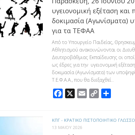
Παρασκευή, 26 Ιουνίου 20
υγειονομική εξέταση και 
δοκιμασία (Αγωνίσματα) 
για τα ΤΕΦΑΑ
Από το Υπουργείο Παιδείας, Θρησκευ
Αθλητισμού ανακοινώνονται οι Διευθ
Δευτεροβάθμιας Εκπαίδευσης οι οποίε
ως έδρες για την υγειονομική εξέταση
δοκιμασία (Αγωνίσματα) των υποψηφί
Τ.Ε.Φ.Α.Α., που θα διεξαχθεί...
Facebook
X
Email
Copy
Μοιρ
Link
ΚΠΓ - ΚΡΑΤΙΚΟ ΠΙΣΤΟΠΟΙΗΤΙΚΟ ΓΛΩΣΣ
13 ΜΑΪ́ΟΥ 2026