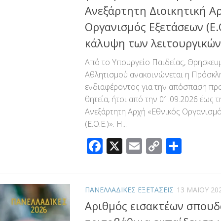
Ανεξάρτητη Διοικητική Α
Οργανισμός Εξετάσεων (Ε.
κάλυψη των λειτουργικών
Από το Υπουργείο Παιδείας, Θρησκευ
Αθλητισμού ανακοινώνεται η Πρόσκ
ενδιαφέροντος για την απόσπαση προ
θητεία, ήτοι από την 01.09.2026 έως τ
Ανεξάρτητη Αρχή «Εθνικός Οργανισμ
(Ε.Ο.Ε.)». Η...
Facebook
X
Email
Copy
Μοιρ
Link
ΠΑΝΕΛΛΑΔΙΚΕΣ ΕΞΕΤΑΣΕΙΣ
13 ΜΑΪ́ΟΥ 20
Αριθμός εισακτέων σπου