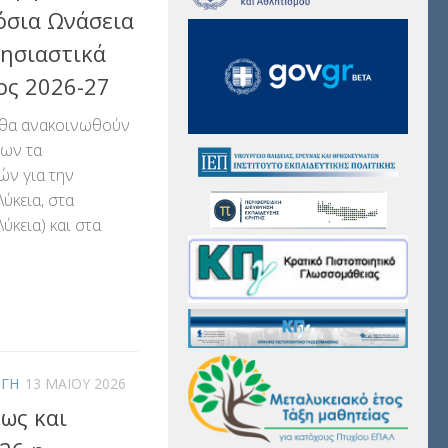
όσια Ωνάσεια
λησιαστικά
ος 2026-27
0 θα ανακοινωθούν
εων τα
ών για την
ύκεια, στα
ύκεια) και στα
αστείτε
ΩΓΗ
13 ΜΑΪ́ΟΥ 2026
έως και