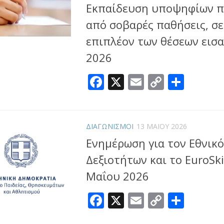
Εκπαίδευση υποψηφίων 
από σοβαρές παθήσεις, σ
επιπλέον των θέσεων εισα
2026
Facebook
X
Email
Copy
Μοιρ
Link
ΔΙΑΓΩΝΙΣΜΟΙ
13 ΜΑΪ́ΟΥ 2026
Ενημέρωση για τον Εθνικ
Δεξιοτήτων και το EuroSkil
Μαΐου 2026
Facebook
X
Email
Copy
Μοιρ
Link