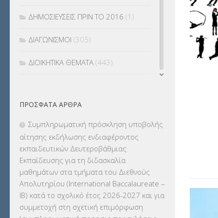
ΔΗΜΟΣΙΕΥΣΕΙΣ ΠΡΙΝ ΤΟ 2016
(1)
ΔΙΑΓΩΝΙΣΜΟΙ
(305)
ΔΙΟΙΚΗΤΙΚΑ ΘΕΜΑΤΑ
(443)
ΔΙΟΡΙΣΜΟΙ
(123)
ΠΡΌΣΦΑΤΑ ΆΡΘΡΑ
ΕΚΔΡΟΜΕΣ
(7.354)
Συμπληρωματική πρόσκληση υποβολής
ΕΚΠΑΙΔΕΥΤΙΚΑ ΘΕΜΑΤΑ
(2.824)
αίτησης εκδήλωσης ενδιαφέροντος
εκπαιδευτικών Δευτεροβάθμιας
ΕΠΑΛ
(366)
Εκπαίδευσης για τη διδασκαλία
μαθημάτων στα τμήματα του Διεθνούς
ΕΠΙΜΟΡΦΩΣΗ Τ.Π.Ε.
(10)
Απολυτηρίου (International Baccalaureate –
IB) κατά το σχολικό έτος 2026-2027 και για
ΕΥΡΩΠΑΪΚΑ ΠΡΟΓΡΑΜΜΑΤΑ
(230)
συμμετοχή στη σχετική επιμόρφωση