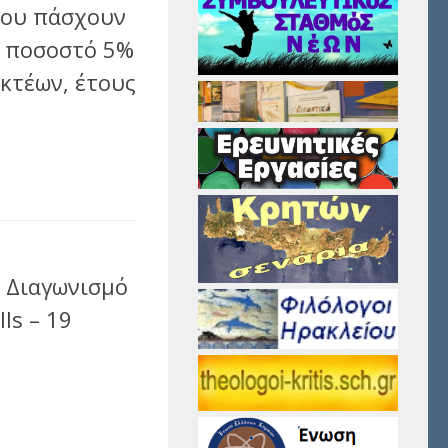
που πάσχουν
ε ποσοστό 5%
κτέων, έτους
αστείτε
ό Διαγωνισμό
ls – 19
αστείτε