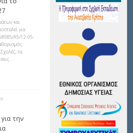
ια το
27
μάτων και
ποσταλεί για
58085/A5/12-05-
αθορισμός
Σχολές, τα
εις...
αστείτε
26
για την
ια