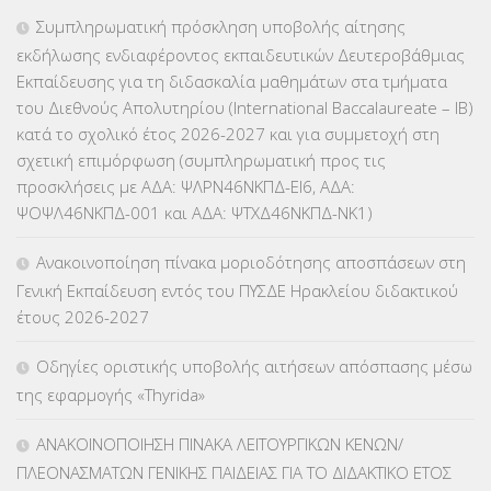
ΕΠΑΛ
(366)
Συμπληρωματική πρόσκληση υποβολής αίτησης
εκδήλωσης ενδιαφέροντος εκπαιδευτικών Δευτεροβάθμιας
ΕΠΙΜΟΡΦΩΣΗ Τ.Π.Ε.
(10)
Εκπαίδευσης για τη διδασκαλία μαθημάτων στα τμήματα
του Διεθνούς Απολυτηρίου (International Baccalaureate – IB)
ΕΥΡΩΠΑΪΚΑ ΠΡΟΓΡΑΜΜΑΤΑ
(230)
κατά το σχολικό έτος 2026-2027 και για συμμετοχή στη
σχετική επιμόρφωση (συμπληρωματική προς τις
ΚΕΣΥ
(60)
προσκλήσεις με ΑΔΑ: ΨΛΡΝ46ΝΚΠΔ-ΕΙ6, ΑΔΑ:
ΨΟΨΛ46ΝΚΠΔ-001 και ΑΔΑ: ΨΤΧΔ46ΝΚΠΔ-ΝΚ1)
ΚΕΣΥΠ
(109)
Ανακοινοποίηση πίνακα μοριοδότησης αποσπάσεων στη
ΚΠγ – ΚΡΑΤΙΚΟ ΠΙΣΤΟΠΟΙΗΤΙΚΟ ΓΛΩΣΣΟΜΑΘΕΙΑΣ
(135)
Γενική Εκπαίδευση εντός του ΠΥΣΔΕ Ηρακλείου διδακτικού
έτους 2026-2027
ΚΠπ- ΚΡΑΤΙΚΟ ΠΙΣΤΟΠΟΙΗΤΙΚΟ ΠΛΗΡΟΦΟΡΙΚΗΣ
(12)
Οδηγίες οριστικής υποβολής αιτήσεων απόσπασης μέσω
ΛΟΙΠΑ
(309)
της εφαρμογής «Thyrida»
ΜΑΘΗΤΕΙΑ
(275)
ΑΝΑΚΟΙΝΟΠΟΙΗΣΗ ΠΙΝΑΚΑ ΛΕΙΤΟΥΡΓΙΚΩΝ ΚΕΝΩΝ/
ΠΛΕΟΝΑΣΜΑΤΩΝ ΓΕΝΙΚΗΣ ΠΑΙΔΕΙΑΣ ΓΙΑ ΤΟ ΔΙΔΑΚΤΙΚΟ ΕΤΟΣ
ΜΕΤΑΘΕΣΕΙΣ-ΤΟΠΟΘΕΤΗΣΕΙΣ ΒΕΛΤΙΩΣΕΙΣ
(319)