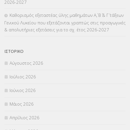
2026-2027
ΜΕΤΑΤΑΞΕΙΣ
(87)
Καθορισμός εξεταστέας ύλης μαθημάτων Α΄, Β΄ & Γ΄ τάξεων
Γενικού Λυκείου που εξετάζονται γραπτώς στις προαγωγικές
ΜΕΤΑΦΟΡΑ ΜΑΘΗΤΩΝ
(3)
& απολυτήριες εξετάσεις για το σχ. έτος 2026-2027
ΝΟΜΟΘΕΣΙΑ
(66)
ΟΙΚΟΝΟΜΙΚΑ ΘΕΜΑΤΑ
(73)
ΙΣΤΟΡΙΚΌ
Αύγουστος 2026
Π.Ε.Κ. ΗΡΑΚΛΕΙΟΥ
(12)
Ιούλιος 2026
ΠΑΝΕΛΛΑΔΙΚΕΣ ΕΞΕΤΑΣΕΙΣ
(839)
Ιούνιος 2026
ΠΡΟΚΗΡΥΞΕΙΣ
(18)
Μάιος 2026
ΣΕΜΙΝΑΡΙΑ – ΗΜΕΡΙΔΕΣ
(495)
Απρίλιος 2026
ΣΕΠ
(50)