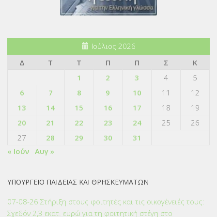
Ιούλιος 2026
Δ
Τ
Τ
Π
Π
Σ
Κ
1
2
3
4
5
6
7
8
9
10
11
12
13
14
15
16
17
18
19
20
21
22
23
24
25
26
27
28
29
30
31
« Ιούν
Αυγ »
ΥΠΟΥΡΓΕΙΟ ΠΑΙΔΕΙΑΣ ΚΑΙ ΘΡΗΣΚΕΥΜΑΤΩΝ
07-08-26 Στήριξη στους φοιτητές και τις οικογένειές τους:
Σχεδόν 2,3 εκατ. ευρώ για τη φοιτητική στέγη στο