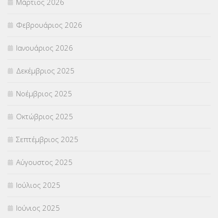
Μάρτιος 2026
ΣΤΕΛΕΧΗ
(360)
Φεβρουάριος 2026
ΣΥΜΒΟΥΛΕΥΤΙΚΟΣ ΣΤΑΘΜΟΣ ΝΕΩΝ
(18)
Ιανουάριος 2026
ΣΥΝΤΑΞΕΙΣ
(12)
Δεκέμβριος 2025
ΣΧΟΛΙΚΟΙ ΣΥΜΒΟΥΛΟΙ
(754)
Νοέμβριος 2025
ΥΠΕΡΑΡΙΘΜΟΙ
(1)
Οκτώβριος 2025
ΥΠΟΤΡΟΦΙΕΣ
(28)
Σεπτέμβριος 2025
ΦΥΣΙΚΗ ΑΓΩΓΗ
(692)
Αύγουστος 2025
Χωρίς κατηγορία
(55)
Ιούλιος 2025
Ιούνιος 2025