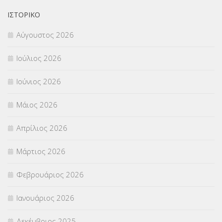
ΟΙΚΟΝΟΜΙΚΑ ΘΕΜΑΤΑ
(73)
ΙΣΤΟΡΙΚΌ
Αύγουστος 2026
Π.Ε.Κ. ΗΡΑΚΛΕΙΟΥ
(12)
Ιούλιος 2026
ΠΑΝΕΛΛΑΔΙΚΕΣ ΕΞΕΤΑΣΕΙΣ
(839)
Ιούνιος 2026
ΠΡΟΚΗΡΥΞΕΙΣ
(18)
Μάιος 2026
ΣΕΜΙΝΑΡΙΑ – ΗΜΕΡΙΔΕΣ
(495)
Απρίλιος 2026
ΣΕΠ
(50)
Μάρτιος 2026
ΣΤΕΛΕΧΗ
(360)
Φεβρουάριος 2026
ΣΥΜΒΟΥΛΕΥΤΙΚΟΣ ΣΤΑΘΜΟΣ ΝΕΩΝ
(18)
Ιανουάριος 2026
ΣΥΝΤΑΞΕΙΣ
(12)
Δεκέμβριος 2025