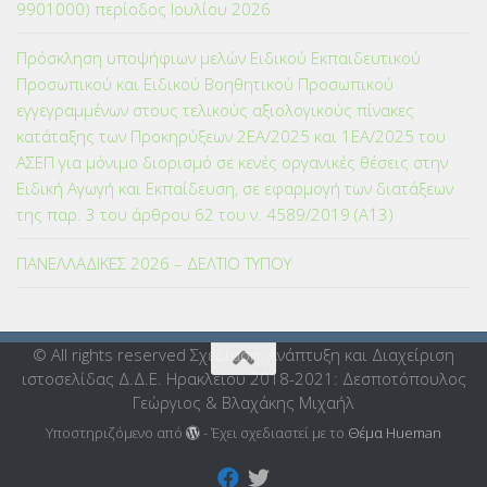
9901000) περίοδος Ιουλίου 2026
Πρόσκληση υποψήφιων μελών Ειδικού Εκπαιδευτικού
Προσωπικού και Ειδικού Βοηθητικού Προσωπικού
εγγεγραμμένων στους τελικούς αξιολογικούς πίνακες
κατάταξης των Προκηρύξεων 2ΕΑ/2025 και 1ΕΑ/2025 του
ΑΣΕΠ για μόνιμο διορισμό σε κενές οργανικές θέσεις στην
Ειδική Αγωγή και Εκπαίδευση, σε εφαρμογή των διατάξεων
της παρ. 3 του άρθρου 62 του ν. 4589/2019 (Α΄13)
ΠΑΝΕΛΛΑΔΙΚΕΣ 2026 – ΔΕΛΤΙΟ ΤΥΠΟΥ
© All rights reserved Σχεδίαση, Ανάπτυξη και Διαχείριση
ιστοσελίδας Δ.Δ.Ε. Ηρακλείου 2018-2021: Δεσποτόπουλος
Γεώργιος & Βλαχάκης Μιχαήλ
Υποστηριζόμενο από
- Έχει σχεδιαστεί με το
Θέμα Ηueman