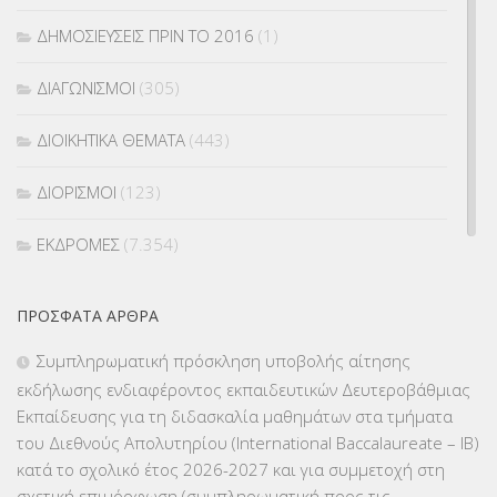
ΔΗΜΟΣΙΕΥΣΕΙΣ ΠΡΙΝ ΤΟ 2016
(1)
ΔΙΑΓΩΝΙΣΜΟΙ
(305)
ΔΙΟΙΚΗΤΙΚΑ ΘΕΜΑΤΑ
(443)
ΔΙΟΡΙΣΜΟΙ
(123)
ΕΚΔΡΟΜΕΣ
(7.354)
ΕΚΠΑΙΔΕΥΤΙΚΑ ΘΕΜΑΤΑ
(2.824)
ΠΡΌΣΦΑΤΑ ΆΡΘΡΑ
ΕΠΑΛ
(366)
Συμπληρωματική πρόσκληση υποβολής αίτησης
εκδήλωσης ενδιαφέροντος εκπαιδευτικών Δευτεροβάθμιας
ΕΠΙΜΟΡΦΩΣΗ Τ.Π.Ε.
(10)
Εκπαίδευσης για τη διδασκαλία μαθημάτων στα τμήματα
του Διεθνούς Απολυτηρίου (International Baccalaureate – IB)
ΕΥΡΩΠΑΪΚΑ ΠΡΟΓΡΑΜΜΑΤΑ
(230)
κατά το σχολικό έτος 2026-2027 και για συμμετοχή στη
σχετική επιμόρφωση (συμπληρωματική προς τις