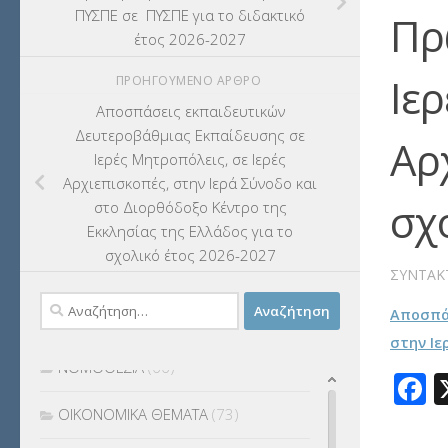
ΠΥΣΠΕ σε ΠΥΣΠΕ για το διδακτικό
Πρ
ΚΠπ- ΚΡΑΤΙΚΟ ΠΙΣΤΟΠΟΙΗΤΙΚΟ
έτος 2026-2027
ΠΛΗΡΟΦΟΡΙΚΗΣ
(12)
Ιε
ΠΡΟΗΓΟΎΜΕΝΟ ΆΡΘΡΟ
ΛΟΙΠΑ
(309)
Αποσπάσεις εκπαιδευτικών
Δευτεροβάθμιας Εκπαίδευσης σε
Αρ
ΜΑΘΗΤΕΙΑ
(275)
Ιερές Μητροπόλεις, σε Ιερές
Αρχιεπισκοπές, στην Ιερά Σύνοδο και
ΜΕΤΑΘΕΣΕΙΣ-ΤΟΠΟΘΕΤΗΣΕΙΣ
σχ
στο Διορθόδοξο Κέντρο της
ΒΕΛΤΙΩΣΕΙΣ
(319)
Εκκλησίας της Ελλάδος για το
σχολικό έτος 2026-2027
ΜΕΤΑΤΑΞΕΙΣ
(87)
ΣΥΝΤΆΚ
Αναζήτηση
Αποσπά
ΜΕΤΑΦΟΡΑ ΜΑΘΗΤΩΝ
(3)
για:
στην Ιε
ΝΟΜΟΘΕΣΙΑ
(66)
F
ΟΙΚΟΝΟΜΙΚΑ ΘΕΜΑΤΑ
(73)