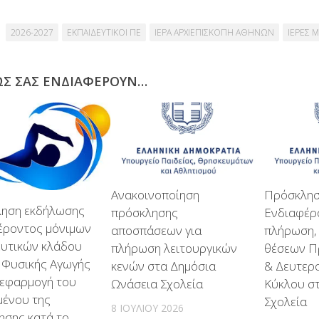
2026-2027
ΕΚΠΑΙΔΕΥΤΙΚΟΙ ΠΕ
ΙΕΡΑ ΑΡΧΙΕΠΙΣΚΟΠΗ ΑΘΗΝΩΝ
ΙΕΡΕΣ 
ΩΣ ΣΑΣ ΕΝΔΙΑΦΈΡΟΥΝ…
Ανακοινοποίηση
Πρόσκλησ
ηση εκδήλωσης
πρόσκλησης
Ενδιαφέρο
έροντος μόνιμων
αποσπάσεων για
πλήρωση,
ευτικών κλάδου
πλήρωση λειτουργικών
θέσεων Π
 Φυσικής Αγωγής
κενών στα Δημόσια
& Δευτερ
 εφαρμογή του
Ωνάσεια Σχολεία
Κύκλου σ
μένου της
Σχολεία
8 ΙΟΥΛΊΟΥ 2026
ησης κατά το