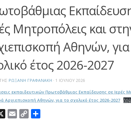
ωτοβάθμιας Εκπαίδευση
ρές Μητροπόλεις και στη
χιεπισκοπή Αθηνών, για
ολικό έτος 2026-2027
ΤΗΣ
ΡΩΞΆΝΗ ΓΡΑΦΑΝΆΚΗ
·
1 ΙΟΥΛΊΟΥ 2026
σεις εκπαιδευτικών Πρωτοβάθμιας Εκπαίδευσης σε Ιερές Μ
ρά Αρχιεπισκοπή Αθηνών, για το σχολικό έτος 2026-2027
Λή
acebook
X
Email
Copy
Μοιραστείτε
Link