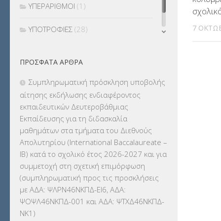
ΥΠΕΡΑΡΙΘΜΟΙ
(1)
σχολικ
7 ΟΚΤΩΒ
ΥΠΟΤΡΟΦΙΕΣ
(28)
ΦΥΣΙΚΗ ΑΓΩΓΗ
(692)
ΠΡΌΣΦΑΤΑ ΆΡΘΡΑ
Χωρίς κατηγορία
(55)
Συμπληρωματική πρόσκληση υποβολής
αίτησης εκδήλωσης ενδιαφέροντος
εκπαιδευτικών Δευτεροβάθμιας
Εκπαίδευσης για τη διδασκαλία
μαθημάτων στα τμήματα του Διεθνούς
Απολυτηρίου (International Baccalaureate –
IB) κατά το σχολικό έτος 2026-2027 και για
συμμετοχή στη σχετική επιμόρφωση
(συμπληρωματική προς τις προσκλήσεις
με ΑΔΑ: ΨΛΡΝ46ΝΚΠΔ-ΕΙ6, ΑΔΑ:
ΨΟΨΛ46ΝΚΠΔ-001 και ΑΔΑ: ΨΤΧΔ46ΝΚΠΔ-
ΝΚ1)