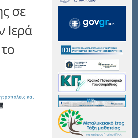
ς σε
ν Ιερά
 το
ητροπόλεις και
ψη