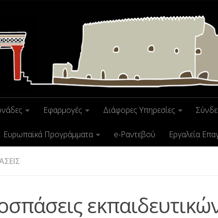
ονάδες
Εφαρμογές
Διάφορες Υπηρεσίες
Σύνδε
Ευρωπαϊκά Προγράμματα
e-Ραντεβού
Εργαλεία Επα
ΑΣΕΙΣ
οσπάσεις εκπαιδευτικώ