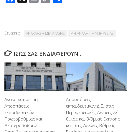
Link
Ετικέτες:
ΑΝΑΚΛΗΣΗ ΜΕΤΑΤΑΞΗΣ
ΜΗ ΑΝΑΛΗΨΗ ΥΠΗΡΕΣΙΑΣ
ΊΣΩΣ ΣΑΣ ΕΝΔΙΑΦΈΡΟΥΝ…
Ανακοινοποίηση –
Αποσπάσεις
Αποσπάσεις
εκπαιδευτικών Δ.Ε. στις
εκπαιδευτικών
Περιφερειακές Δ/νσεις Α΄/
Πρωτοβάθμιας και
θμιας και Β΄/θμιας Εκπ/σης
Δευτεροβάθμιας
και στις Δ/νσεις Β΄/θμιας
Εκπαίδευσης για άσκηση
Εκπ/σης για το σχολικό