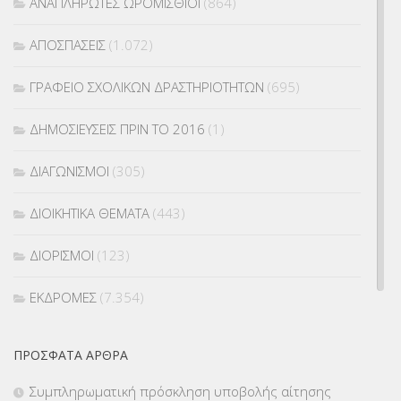
ΑΝΑΠΛΗΡΩΤΕΣ ΩΡΟΜΙΣΘΙΟΙ
(864)
ΑΠΟΣΠΑΣΕΙΣ
(1.072)
ΓΡΑΦΕΙΟ ΣΧΟΛΙΚΩΝ ΔΡΑΣΤΗΡΙΟΤΗΤΩΝ
(695)
ΔΗΜΟΣΙΕΥΣΕΙΣ ΠΡΙΝ ΤΟ 2016
(1)
ΔΙΑΓΩΝΙΣΜΟΙ
(305)
ΔΙΟΙΚΗΤΙΚΑ ΘΕΜΑΤΑ
(443)
ΔΙΟΡΙΣΜΟΙ
(123)
ΕΚΔΡΟΜΕΣ
(7.354)
ΕΚΠΑΙΔΕΥΤΙΚΑ ΘΕΜΑΤΑ
(2.824)
ΠΡΌΣΦΑΤΑ ΆΡΘΡΑ
ΕΠΑΛ
(366)
Συμπληρωματική πρόσκληση υποβολής αίτησης