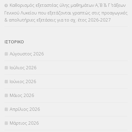
Καθορισμός εξεταστέας ύλης μαθημάτων Α΄, Β΄ & Γ΄ τάξεων
Γενικού Λυκείου που εξετάζονται γραπτώς στις προαγωγικές
ΜΕΤΑΦΟΡΑ ΜΑΘΗΤΩΝ
(3)
& απολυτήριες εξετάσεις για το σχ. έτος 2026-2027
ΝΟΜΟΘΕΣΙΑ
(66)
ΟΙΚΟΝΟΜΙΚΑ ΘΕΜΑΤΑ
(73)
ΙΣΤΟΡΙΚΌ
Αύγουστος 2026
Π.Ε.Κ. ΗΡΑΚΛΕΙΟΥ
(12)
Ιούλιος 2026
ΠΑΝΕΛΛΑΔΙΚΕΣ ΕΞΕΤΑΣΕΙΣ
(839)
Ιούνιος 2026
ΠΡΟΚΗΡΥΞΕΙΣ
(18)
Μάιος 2026
ΣΕΜΙΝΑΡΙΑ – ΗΜΕΡΙΔΕΣ
(495)
Απρίλιος 2026
ΣΕΠ
(50)
Μάρτιος 2026
ΣΤΕΛΕΧΗ
(360)