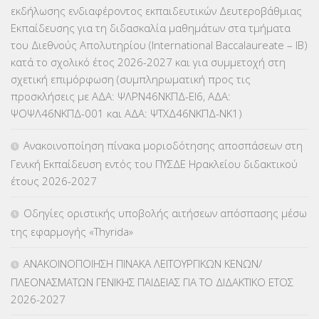
εκδήλωσης ενδιαφέροντος εκπαιδευτικών Δευτεροβάθμιας
ΕΠΙΜΟΡΦΩΣΗ Τ.Π.Ε.
(10)
Εκπαίδευσης για τη διδασκαλία μαθημάτων στα τμήματα
του Διεθνούς Απολυτηρίου (International Baccalaureate – IB)
ΕΥΡΩΠΑΪΚΑ ΠΡΟΓΡΑΜΜΑΤΑ
(230)
κατά το σχολικό έτος 2026-2027 και για συμμετοχή στη
σχετική επιμόρφωση (συμπληρωματική προς τις
ΚΕΣΥ
(60)
προσκλήσεις με ΑΔΑ: ΨΛΡΝ46ΝΚΠΔ-ΕΙ6, ΑΔΑ:
ΨΟΨΛ46ΝΚΠΔ-001 και ΑΔΑ: ΨΤΧΔ46ΝΚΠΔ-ΝΚ1)
ΚΕΣΥΠ
(109)
Ανακοινοποίηση πίνακα μοριοδότησης αποσπάσεων στη
ΚΠγ – ΚΡΑΤΙΚΟ ΠΙΣΤΟΠΟΙΗΤΙΚΟ ΓΛΩΣΣΟΜΑΘΕΙΑΣ
(135)
Γενική Εκπαίδευση εντός του ΠΥΣΔΕ Ηρακλείου διδακτικού
έτους 2026-2027
ΚΠπ- ΚΡΑΤΙΚΟ ΠΙΣΤΟΠΟΙΗΤΙΚΟ ΠΛΗΡΟΦΟΡΙΚΗΣ
(12)
Οδηγίες οριστικής υποβολής αιτήσεων απόσπασης μέσω
ΛΟΙΠΑ
(309)
της εφαρμογής «Thyrida»
ΜΑΘΗΤΕΙΑ
(275)
ΑΝΑΚΟΙΝΟΠΟΙΗΣΗ ΠΙΝΑΚΑ ΛΕΙΤΟΥΡΓΙΚΩΝ ΚΕΝΩΝ/
ΠΛΕΟΝΑΣΜΑΤΩΝ ΓΕΝΙΚΗΣ ΠΑΙΔΕΙΑΣ ΓΙΑ ΤΟ ΔΙΔΑΚΤΙΚΟ ΕΤΟΣ
ΜΕΤΑΘΕΣΕΙΣ-ΤΟΠΟΘΕΤΗΣΕΙΣ ΒΕΛΤΙΩΣΕΙΣ
(319)
2026-2027
ΜΕΤΑΤΑΞΕΙΣ
(87)