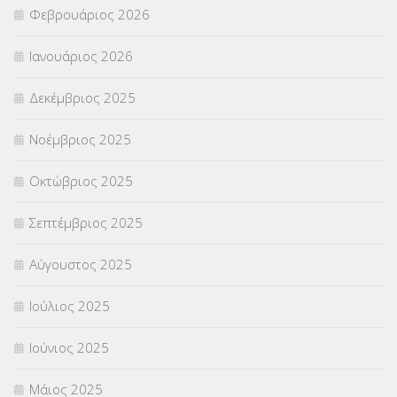
Φεβρουάριος 2026
ΣΥΜΒΟΥΛΕΥΤΙΚΟΣ ΣΤΑΘΜΟΣ ΝΕΩΝ
(18)
Ιανουάριος 2026
ΣΥΝΤΑΞΕΙΣ
(12)
Δεκέμβριος 2025
ΣΧΟΛΙΚΟΙ ΣΥΜΒΟΥΛΟΙ
(754)
Νοέμβριος 2025
ΥΠΕΡΑΡΙΘΜΟΙ
(1)
Οκτώβριος 2025
ΥΠΟΤΡΟΦΙΕΣ
(28)
Σεπτέμβριος 2025
ΦΥΣΙΚΗ ΑΓΩΓΗ
(692)
Αύγουστος 2025
Χωρίς κατηγορία
(55)
Ιούλιος 2025
Ιούνιος 2025
Μάιος 2025