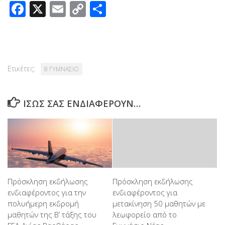
Facebook
X
Email
Copy
Μοιραστείτε
Link
Ετικέτες:
8 ΓΥΜΝΑΣΙΟ
ΊΣΩΣ ΣΑΣ ΕΝΔΙΑΦΈΡΟΥΝ…
Πρόσκληση εκδήλωσης
Πρόσκληση εκδήλωσης
ενδιαφέροντος για την
ενδιαφέροντος για
πολυήμερη εκδρομή
μετακίνηση 50 μαθητών με
μαθητών της Β’ τάξης του
λεωφορείο από το