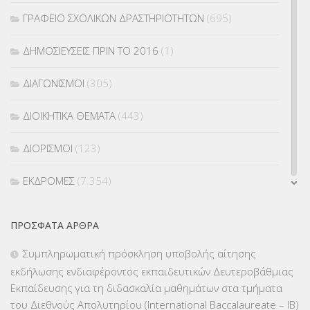
ΓΡΑΦΕΙΟ ΣΧΟΛΙΚΩΝ ΔΡΑΣΤΗΡΙΟΤΗΤΩΝ
(695)
ΔΗΜΟΣΙΕΥΣΕΙΣ ΠΡΙΝ ΤΟ 2016
(1)
ΔΙΑΓΩΝΙΣΜΟΙ
(305)
ΔΙΟΙΚΗΤΙΚΑ ΘΕΜΑΤΑ
(443)
ΔΙΟΡΙΣΜΟΙ
(123)
ΕΚΔΡΟΜΕΣ
(7.354)
ΕΚΠΑΙΔΕΥΤΙΚΑ ΘΕΜΑΤΑ
(2.824)
ΠΡΌΣΦΑΤΑ ΆΡΘΡΑ
ΕΠΑΛ
(366)
Συμπληρωματική πρόσκληση υποβολής αίτησης
εκδήλωσης ενδιαφέροντος εκπαιδευτικών Δευτεροβάθμιας
ΕΠΙΜΟΡΦΩΣΗ Τ.Π.Ε.
(10)
Εκπαίδευσης για τη διδασκαλία μαθημάτων στα τμήματα
του Διεθνούς Απολυτηρίου (International Baccalaureate – IB)