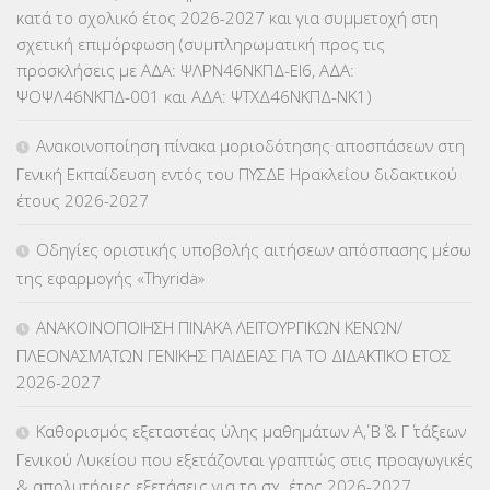
ΕΥΡΩΠΑΪΚΑ ΠΡΟΓΡΑΜΜΑΤΑ
(230)
κατά το σχολικό έτος 2026-2027 και για συμμετοχή στη
σχετική επιμόρφωση (συμπληρωματική προς τις
ΚΕΣΥ
(60)
προσκλήσεις με ΑΔΑ: ΨΛΡΝ46ΝΚΠΔ-ΕΙ6, ΑΔΑ:
ΨΟΨΛ46ΝΚΠΔ-001 και ΑΔΑ: ΨΤΧΔ46ΝΚΠΔ-ΝΚ1)
ΚΕΣΥΠ
(109)
Ανακοινοποίηση πίνακα μοριοδότησης αποσπάσεων στη
ΚΠγ – ΚΡΑΤΙΚΟ ΠΙΣΤΟΠΟΙΗΤΙΚΟ ΓΛΩΣΣΟΜΑΘΕΙΑΣ
(135)
Γενική Εκπαίδευση εντός του ΠΥΣΔΕ Ηρακλείου διδακτικού
έτους 2026-2027
ΚΠπ- ΚΡΑΤΙΚΟ ΠΙΣΤΟΠΟΙΗΤΙΚΟ ΠΛΗΡΟΦΟΡΙΚΗΣ
(12)
Οδηγίες οριστικής υποβολής αιτήσεων απόσπασης μέσω
ΛΟΙΠΑ
(309)
της εφαρμογής «Thyrida»
ΜΑΘΗΤΕΙΑ
(275)
ΑΝΑΚΟΙΝΟΠΟΙΗΣΗ ΠΙΝΑΚΑ ΛΕΙΤΟΥΡΓΙΚΩΝ ΚΕΝΩΝ/
ΠΛΕΟΝΑΣΜΑΤΩΝ ΓΕΝΙΚΗΣ ΠΑΙΔΕΙΑΣ ΓΙΑ ΤΟ ΔΙΔΑΚΤΙΚΟ ΕΤΟΣ
ΜΕΤΑΘΕΣΕΙΣ-ΤΟΠΟΘΕΤΗΣΕΙΣ ΒΕΛΤΙΩΣΕΙΣ
(319)
2026-2027
ΜΕΤΑΤΑΞΕΙΣ
(87)
Καθορισμός εξεταστέας ύλης μαθημάτων Α΄, Β΄ & Γ΄ τάξεων
Γενικού Λυκείου που εξετάζονται γραπτώς στις προαγωγικές
ΜΕΤΑΦΟΡΑ ΜΑΘΗΤΩΝ
(3)
& απολυτήριες εξετάσεις για το σχ. έτος 2026-2027