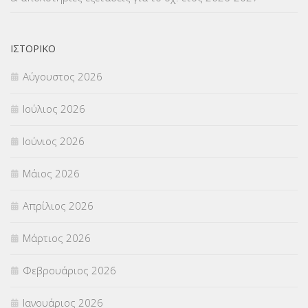
ΝΟΜΟΘΕΣΙΑ
(66)
ΟΙΚΟΝΟΜΙΚΑ ΘΕΜΑΤΑ
(73)
ΙΣΤΟΡΙΚΌ
Αύγουστος 2026
Π.Ε.Κ. ΗΡΑΚΛΕΙΟΥ
(12)
Ιούλιος 2026
ΠΑΝΕΛΛΑΔΙΚΕΣ ΕΞΕΤΑΣΕΙΣ
(839)
Ιούνιος 2026
ΠΡΟΚΗΡΥΞΕΙΣ
(18)
Μάιος 2026
ΣΕΜΙΝΑΡΙΑ – ΗΜΕΡΙΔΕΣ
(495)
Απρίλιος 2026
ΣΕΠ
(50)
Μάρτιος 2026
ΣΤΕΛΕΧΗ
(360)
Φεβρουάριος 2026
ΣΥΜΒΟΥΛΕΥΤΙΚΟΣ ΣΤΑΘΜΟΣ ΝΕΩΝ
(18)
Ιανουάριος 2026
ΣΥΝΤΑΞΕΙΣ
(12)