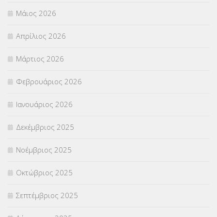
ΣΕΜΙΝΑΡΙΑ – ΗΜΕΡΙΔΕΣ
(495)
Μάιος 2026
ΣΕΠ
(50)
Απρίλιος 2026
ΣΤΕΛΕΧΗ
(360)
Μάρτιος 2026
ΣΥΜΒΟΥΛΕΥΤΙΚΟΣ ΣΤΑΘΜΟΣ ΝΕΩΝ
(18)
Φεβρουάριος 2026
ΣΥΝΤΑΞΕΙΣ
(12)
Ιανουάριος 2026
ΣΧΟΛΙΚΟΙ ΣΥΜΒΟΥΛΟΙ
(754)
Δεκέμβριος 2025
ΥΠΕΡΑΡΙΘΜΟΙ
(1)
Νοέμβριος 2025
ΥΠΟΤΡΟΦΙΕΣ
(28)
Οκτώβριος 2025
ΦΥΣΙΚΗ ΑΓΩΓΗ
(692)
Σεπτέμβριος 2025
Χωρίς κατηγορία
(55)