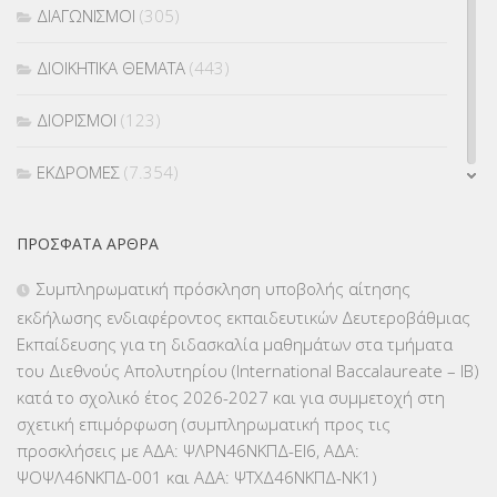
ΔΙΑΓΩΝΙΣΜΟΙ
(305)
ΔΙΟΙΚΗΤΙΚΑ ΘΕΜΑΤΑ
(443)
ΔΙΟΡΙΣΜΟΙ
(123)
ΕΚΔΡΟΜΕΣ
(7.354)
ΕΚΠΑΙΔΕΥΤΙΚΑ ΘΕΜΑΤΑ
(2.824)
ΠΡΌΣΦΑΤΑ ΆΡΘΡΑ
ΕΠΑΛ
(366)
Συμπληρωματική πρόσκληση υποβολής αίτησης
εκδήλωσης ενδιαφέροντος εκπαιδευτικών Δευτεροβάθμιας
ΕΠΙΜΟΡΦΩΣΗ Τ.Π.Ε.
(10)
Εκπαίδευσης για τη διδασκαλία μαθημάτων στα τμήματα
του Διεθνούς Απολυτηρίου (International Baccalaureate – IB)
ΕΥΡΩΠΑΪΚΑ ΠΡΟΓΡΑΜΜΑΤΑ
(230)
κατά το σχολικό έτος 2026-2027 και για συμμετοχή στη
σχετική επιμόρφωση (συμπληρωματική προς τις
ΚΕΣΥ
(60)
προσκλήσεις με ΑΔΑ: ΨΛΡΝ46ΝΚΠΔ-ΕΙ6, ΑΔΑ:
ΨΟΨΛ46ΝΚΠΔ-001 και ΑΔΑ: ΨΤΧΔ46ΝΚΠΔ-ΝΚ1)
ΚΕΣΥΠ
(109)