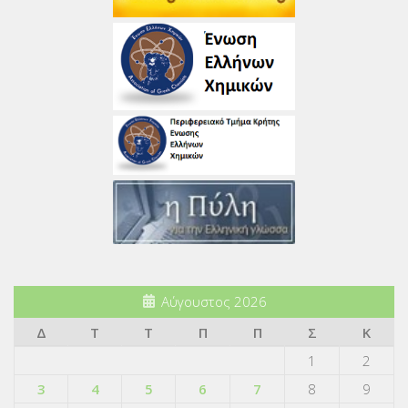
Αύγουστος 2026
Δ
Τ
Τ
Π
Π
Σ
Κ
1
2
3
4
5
6
7
8
9