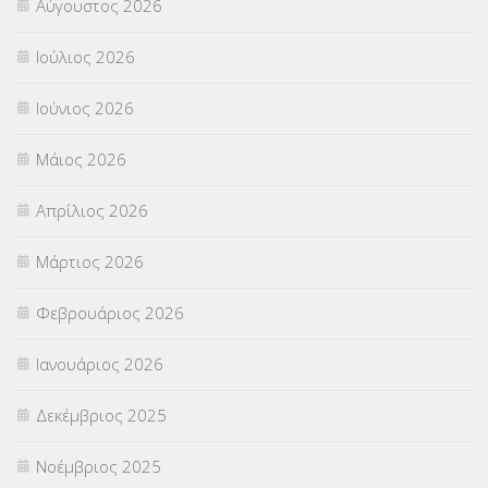
Αύγουστος 2026
Π.Ε.Κ. ΗΡΑΚΛΕΙΟΥ
(12)
Ιούλιος 2026
ΠΑΝΕΛΛΑΔΙΚΕΣ ΕΞΕΤΑΣΕΙΣ
(839)
Ιούνιος 2026
ΠΡΟΚΗΡΥΞΕΙΣ
(18)
Μάιος 2026
ΣΕΜΙΝΑΡΙΑ – ΗΜΕΡΙΔΕΣ
(495)
Απρίλιος 2026
ΣΕΠ
(50)
Μάρτιος 2026
ΣΤΕΛΕΧΗ
(360)
Φεβρουάριος 2026
ΣΥΜΒΟΥΛΕΥΤΙΚΟΣ ΣΤΑΘΜΟΣ ΝΕΩΝ
(18)
Ιανουάριος 2026
ΣΥΝΤΑΞΕΙΣ
(12)
Δεκέμβριος 2025
ΣΧΟΛΙΚΟΙ ΣΥΜΒΟΥΛΟΙ
(754)
Νοέμβριος 2025
ΥΠΕΡΑΡΙΘΜΟΙ
(1)