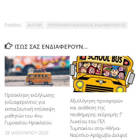
Ετικέτες:
6ο ΕΠΑΛ
ΠΡΟΣΚΛΗΣΗ ΕΚΔΗΛΩΣΗΣ ΕΝΔΙΑΦΕΡΟΝΤΟΣ
ΊΣΩΣ ΣΑΣ ΕΝΔΙΑΦΈΡΟΥΝ…
Πρόσκληση εκδήλωσης
Αξιολόγηση προσφορών
ενδιαφέροντος για
και ανάθεση της
εκπαιδευτική επίσκεψη
πενθήμερης εκδρομής Γ’
μαθητών του 4ου
Λυκείου του ΓΕΛ
Γυμνασίου Ηρακλείου
Τυμπακίου στην Αθήνα-
28 ΙΑΝΟΥΑΡΊΟΥ 2025
Ναύπλιο-Αράχωβα-Δελφοί