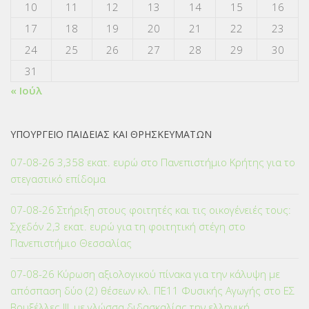
10
11
12
13
14
15
16
17
18
19
20
21
22
23
24
25
26
27
28
29
30
31
« Ιούλ
ΥΠΟΥΡΓΕΙΟ ΠΑΙΔΕΙΑΣ ΚΑΙ ΘΡΗΣΚΕΥΜΑΤΩΝ
07-08-26 3,358 εκατ. ευρώ στο Πανεπιστήμιο Κρήτης για το
στεγαστικό επίδομα
07-08-26 Στήριξη στους φοιτητές και τις οικογένειές τους:
Σχεδόν 2,3 εκατ. ευρώ για τη φοιτητική στέγη στο
Πανεπιστήμιο Θεσσαλίας
07-08-26 Κύρωση αξιολογικού πίνακα για την κάλυψη με
απόσπαση δύο (2) θέσεων κλ. ΠΕ11 Φυσικής Αγωγής στο ΕΣ
Βρυξέλλες ΙΙΙ, με γλώσσα διδασκαλίας την ελληνική