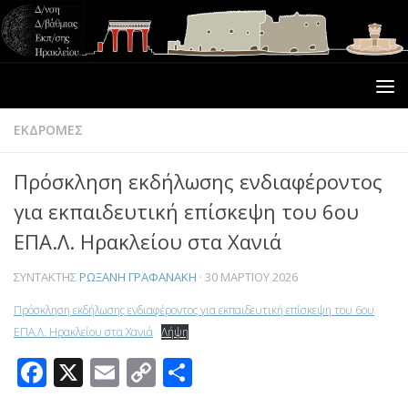
ΕΚΔΡΟΜΕΣ
Πρόσκληση εκδήλωσης ενδιαφέροντος
για εκπαιδευτική επίσκεψη του 6ου
ΕΠΑ.Λ. Ηρακλείου στα Χανιά
ΣΥΝΤΆΚΤΗΣ
ΡΩΞΆΝΗ ΓΡΑΦΑΝΆΚΗ
·
30 ΜΑΡΤΊΟΥ 2026
Πρόσκληση εκδήλωσης ενδιαφέροντος για εκπαιδευτική επίσκεψη του 6ου
ΕΠΑ.Λ. Ηρακλείου στα Χανιά
Λήψη
Facebook
X
Email
Copy
Μοιραστείτε
Link