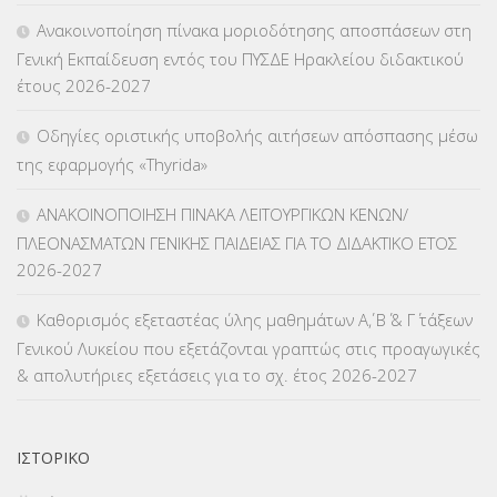
Ανακοινοποίηση πίνακα μοριοδότησης αποσπάσεων στη
ΚΠγ – ΚΡΑΤΙΚΟ ΠΙΣΤΟΠΟΙΗΤΙΚΟ ΓΛΩΣΣΟΜΑΘΕΙΑΣ
(135)
Γενική Εκπαίδευση εντός του ΠΥΣΔΕ Ηρακλείου διδακτικού
έτους 2026-2027
ΚΠπ- ΚΡΑΤΙΚΟ ΠΙΣΤΟΠΟΙΗΤΙΚΟ ΠΛΗΡΟΦΟΡΙΚΗΣ
(12)
Οδηγίες οριστικής υποβολής αιτήσεων απόσπασης μέσω
ΛΟΙΠΑ
(309)
της εφαρμογής «Thyrida»
ΜΑΘΗΤΕΙΑ
(275)
ΑΝΑΚΟΙΝΟΠΟΙΗΣΗ ΠΙΝΑΚΑ ΛΕΙΤΟΥΡΓΙΚΩΝ ΚΕΝΩΝ/
ΠΛΕΟΝΑΣΜΑΤΩΝ ΓΕΝΙΚΗΣ ΠΑΙΔΕΙΑΣ ΓΙΑ ΤΟ ΔΙΔΑΚΤΙΚΟ ΕΤΟΣ
ΜΕΤΑΘΕΣΕΙΣ-ΤΟΠΟΘΕΤΗΣΕΙΣ ΒΕΛΤΙΩΣΕΙΣ
(319)
2026-2027
ΜΕΤΑΤΑΞΕΙΣ
(87)
Καθορισμός εξεταστέας ύλης μαθημάτων Α΄, Β΄ & Γ΄ τάξεων
Γενικού Λυκείου που εξετάζονται γραπτώς στις προαγωγικές
ΜΕΤΑΦΟΡΑ ΜΑΘΗΤΩΝ
(3)
& απολυτήριες εξετάσεις για το σχ. έτος 2026-2027
ΝΟΜΟΘΕΣΙΑ
(66)
ΟΙΚΟΝΟΜΙΚΑ ΘΕΜΑΤΑ
(73)
ΙΣΤΟΡΙΚΌ