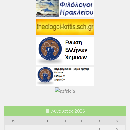
Αύγουστος 2026
Δ
Τ
Τ
Π
Π
Σ
Κ
1
2