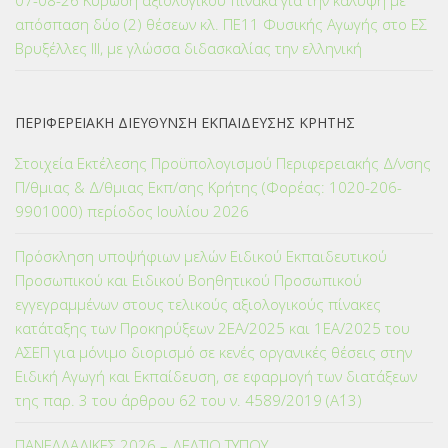
07-08-26 Κύρωση αξιολογικού πίνακα για την κάλυψη με
απόσπαση δύο (2) θέσεων κλ. ΠΕ11 Φυσικής Αγωγής στο ΕΣ
Βρυξέλλες ΙΙΙ, με γλώσσα διδασκαλίας την ελληνική
ΠΕΡΙΦΕΡΕΙΑΚΗ ΔΙΕΥΘΥΝΣΗ ΕΚΠΑΙΔΕΥΣΗΣ ΚΡΗΤΗΣ
Στοιχεία Εκτέλεσης Προϋπολογισμού Περιφερειακής Δ/νσης
Π/θμιας & Δ/θμιας Εκπ/σης Κρήτης (Φορέας: 1020-206-
9901000) περίοδος Ιουλίου 2026
Πρόσκληση υποψήφιων μελών Ειδικού Εκπαιδευτικού
Προσωπικού και Ειδικού Βοηθητικού Προσωπικού
εγγεγραμμένων στους τελικούς αξιολογικούς πίνακες
κατάταξης των Προκηρύξεων 2ΕΑ/2025 και 1ΕΑ/2025 του
ΑΣΕΠ για μόνιμο διορισμό σε κενές οργανικές θέσεις στην
Ειδική Αγωγή και Εκπαίδευση, σε εφαρμογή των διατάξεων
της παρ. 3 του άρθρου 62 του ν. 4589/2019 (Α΄13)
ΠΑΝΕΛΛΑΔΙΚΕΣ 2026 – ΔΕΛΤΙΟ ΤΥΠΟΥ