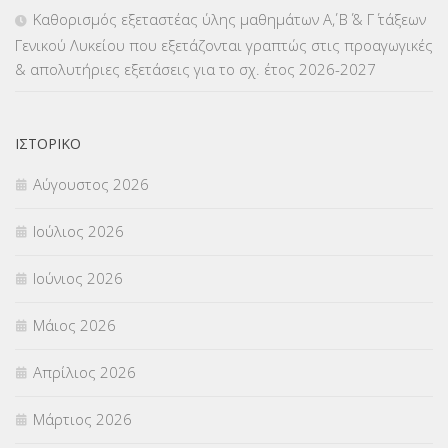
ΜΕΤΑΤΑΞΕΙΣ
(87)
Καθορισμός εξεταστέας ύλης μαθημάτων Α΄, Β΄ & Γ΄ τάξεων
Γενικού Λυκείου που εξετάζονται γραπτώς στις προαγωγικές
ΜΕΤΑΦΟΡΑ ΜΑΘΗΤΩΝ
(3)
& απολυτήριες εξετάσεις για το σχ. έτος 2026-2027
ΝΟΜΟΘΕΣΙΑ
(66)
ΟΙΚΟΝΟΜΙΚΑ ΘΕΜΑΤΑ
(73)
ΙΣΤΟΡΙΚΌ
Αύγουστος 2026
Π.Ε.Κ. ΗΡΑΚΛΕΙΟΥ
(12)
Ιούλιος 2026
ΠΑΝΕΛΛΑΔΙΚΕΣ ΕΞΕΤΑΣΕΙΣ
(839)
Ιούνιος 2026
ΠΡΟΚΗΡΥΞΕΙΣ
(18)
Μάιος 2026
ΣΕΜΙΝΑΡΙΑ – ΗΜΕΡΙΔΕΣ
(495)
Απρίλιος 2026
ΣΕΠ
(50)
Μάρτιος 2026
ΣΤΕΛΕΧΗ
(360)