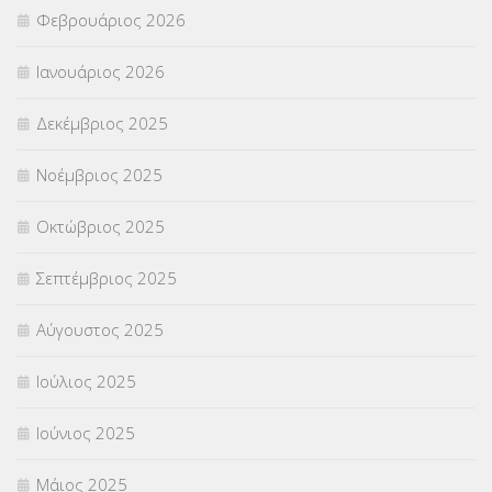
Φεβρουάριος 2026
ΣΥΜΒΟΥΛΕΥΤΙΚΟΣ ΣΤΑΘΜΟΣ ΝΕΩΝ
(18)
Ιανουάριος 2026
ΣΥΝΤΑΞΕΙΣ
(12)
Δεκέμβριος 2025
ΣΧΟΛΙΚΟΙ ΣΥΜΒΟΥΛΟΙ
(754)
Νοέμβριος 2025
ΥΠΕΡΑΡΙΘΜΟΙ
(1)
Οκτώβριος 2025
ΥΠΟΤΡΟΦΙΕΣ
(28)
Σεπτέμβριος 2025
ΦΥΣΙΚΗ ΑΓΩΓΗ
(692)
Αύγουστος 2025
Χωρίς κατηγορία
(55)
Ιούλιος 2025
Ιούνιος 2025
Μάιος 2025