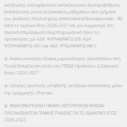
εκδήλωσης ενδιαφέροντος εκπαιδευτικών Δευτεροβάθμιας
ΕΠΙΜΟΡΦΩΣΗ Τ.Π.Ε.
(10)
Εκπαίδευσης για τη διδασκαλία μαθημάτων στα τμήματα
του Διεθνούς Απολυτηρίου (International Baccalaureate – IB)
ΕΥΡΩΠΑΪΚΑ ΠΡΟΓΡΑΜΜΑΤΑ
(230)
κατά το σχολικό έτος 2026-2027 και για συμμετοχή στη
σχετική επιμόρφωση (συμπληρωματική προς τις
ΚΕΣΥ
(60)
προσκλήσεις με ΑΔΑ: ΨΛΡΝ46ΝΚΠΔ-ΕΙ6, ΑΔΑ:
ΨΟΨΛ46ΝΚΠΔ-001 και ΑΔΑ: ΨΤΧΔ46ΝΚΠΔ-ΝΚ1)
ΚΕΣΥΠ
(109)
Ανακοινοποίηση πίνακα μοριοδότησης αποσπάσεων στη
ΚΠγ – ΚΡΑΤΙΚΟ ΠΙΣΤΟΠΟΙΗΤΙΚΟ ΓΛΩΣΣΟΜΑΘΕΙΑΣ
(135)
Γενική Εκπαίδευση εντός του ΠΥΣΔΕ Ηρακλείου διδακτικού
έτους 2026-2027
ΚΠπ- ΚΡΑΤΙΚΟ ΠΙΣΤΟΠΟΙΗΤΙΚΟ ΠΛΗΡΟΦΟΡΙΚΗΣ
(12)
Οδηγίες οριστικής υποβολής αιτήσεων απόσπασης μέσω
ΛΟΙΠΑ
(309)
της εφαρμογής «Thyrida»
ΜΑΘΗΤΕΙΑ
(275)
ΑΝΑΚΟΙΝΟΠΟΙΗΣΗ ΠΙΝΑΚΑ ΛΕΙΤΟΥΡΓΙΚΩΝ ΚΕΝΩΝ/
ΠΛΕΟΝΑΣΜΑΤΩΝ ΓΕΝΙΚΗΣ ΠΑΙΔΕΙΑΣ ΓΙΑ ΤΟ ΔΙΔΑΚΤΙΚΟ ΕΤΟΣ
ΜΕΤΑΘΕΣΕΙΣ-ΤΟΠΟΘΕΤΗΣΕΙΣ ΒΕΛΤΙΩΣΕΙΣ
(319)
2026-2027