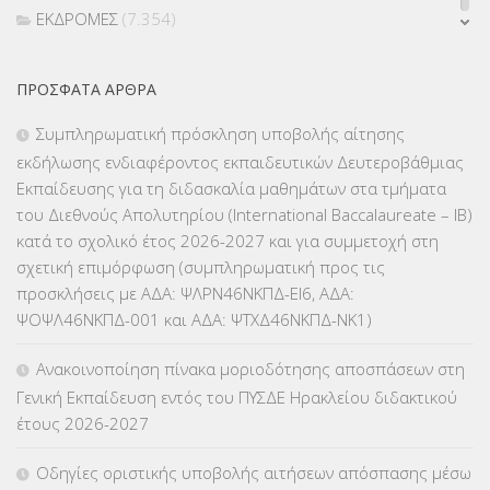
ΕΚΔΡΟΜΕΣ
(7.354)
ΕΚΠΑΙΔΕΥΤΙΚΑ ΘΕΜΑΤΑ
(2.824)
ΠΡΌΣΦΑΤΑ ΆΡΘΡΑ
ΕΠΑΛ
(366)
Συμπληρωματική πρόσκληση υποβολής αίτησης
εκδήλωσης ενδιαφέροντος εκπαιδευτικών Δευτεροβάθμιας
ΕΠΙΜΟΡΦΩΣΗ Τ.Π.Ε.
(10)
Εκπαίδευσης για τη διδασκαλία μαθημάτων στα τμήματα
του Διεθνούς Απολυτηρίου (International Baccalaureate – IB)
ΕΥΡΩΠΑΪΚΑ ΠΡΟΓΡΑΜΜΑΤΑ
(230)
κατά το σχολικό έτος 2026-2027 και για συμμετοχή στη
σχετική επιμόρφωση (συμπληρωματική προς τις
ΚΕΣΥ
(60)
προσκλήσεις με ΑΔΑ: ΨΛΡΝ46ΝΚΠΔ-ΕΙ6, ΑΔΑ:
ΨΟΨΛ46ΝΚΠΔ-001 και ΑΔΑ: ΨΤΧΔ46ΝΚΠΔ-ΝΚ1)
ΚΕΣΥΠ
(109)
Ανακοινοποίηση πίνακα μοριοδότησης αποσπάσεων στη
ΚΠγ – ΚΡΑΤΙΚΟ ΠΙΣΤΟΠΟΙΗΤΙΚΟ ΓΛΩΣΣΟΜΑΘΕΙΑΣ
(135)
Γενική Εκπαίδευση εντός του ΠΥΣΔΕ Ηρακλείου διδακτικού
έτους 2026-2027
ΚΠπ- ΚΡΑΤΙΚΟ ΠΙΣΤΟΠΟΙΗΤΙΚΟ ΠΛΗΡΟΦΟΡΙΚΗΣ
(12)
Οδηγίες οριστικής υποβολής αιτήσεων απόσπασης μέσω
ΛΟΙΠΑ
(309)