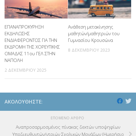
ΕΠΑΝΑΠΡΟΚΥΡΗΞΗ
Ανάθεση μετακίνησης
ΕΚΔΗΛΩΣΗΣ
μαθητών/μαθητριών του
ΕΝΔΙΑΦΕΡΟΝΤΟΣ ΓΙΑ ΤΗΝ
Γυμνασίου Κρουσώνα
ΕΚΔΡΟΜΗ ΤΗΣ ΧΟΡΕΥΤΙΚΗΣ
8 ΔΕΚΕΜΒΡΊΟΥ 2023
ΟΜΑΔΑΣ 11ου ΓΕΛ ΣΤΗΝ
ΝΑΠΟΛΗ
2 ΔΕΚΕΜΒΡΊΟΥ 2025
ΑΚΟΛΟΥΘΉΣΤΕ:
ΕΠΌΜΕΝΟ ΆΡΘΡΟ
Αναπροσαρμοσμένος πίνακας δεκτών υποψηφίων
Υποδιευθυντών/ντριών Σχολικών Μονάδων (Ημερήσιο