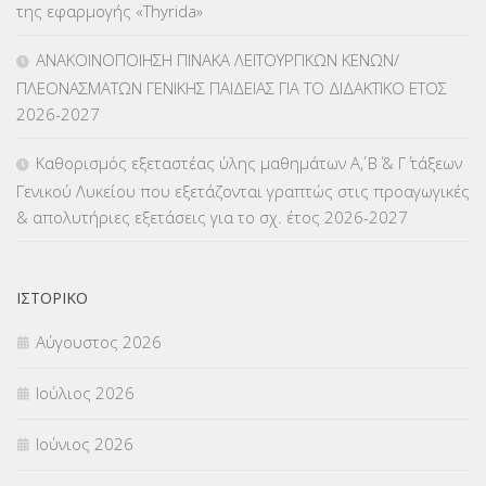
της εφαρμογής «Thyrida»
ΜΑΘΗΤΕΙΑ
(275)
ΑΝΑΚΟΙΝΟΠΟΙΗΣΗ ΠΙΝΑΚΑ ΛΕΙΤΟΥΡΓΙΚΩΝ ΚΕΝΩΝ/
ΠΛΕΟΝΑΣΜΑΤΩΝ ΓΕΝΙΚΗΣ ΠΑΙΔΕΙΑΣ ΓΙΑ ΤΟ ΔΙΔΑΚΤΙΚΟ ΕΤΟΣ
ΜΕΤΑΘΕΣΕΙΣ-ΤΟΠΟΘΕΤΗΣΕΙΣ ΒΕΛΤΙΩΣΕΙΣ
(319)
2026-2027
ΜΕΤΑΤΑΞΕΙΣ
(87)
Καθορισμός εξεταστέας ύλης μαθημάτων Α΄, Β΄ & Γ΄ τάξεων
Γενικού Λυκείου που εξετάζονται γραπτώς στις προαγωγικές
ΜΕΤΑΦΟΡΑ ΜΑΘΗΤΩΝ
(3)
& απολυτήριες εξετάσεις για το σχ. έτος 2026-2027
ΝΟΜΟΘΕΣΙΑ
(66)
ΟΙΚΟΝΟΜΙΚΑ ΘΕΜΑΤΑ
(73)
ΙΣΤΟΡΙΚΌ
Αύγουστος 2026
Π.Ε.Κ. ΗΡΑΚΛΕΙΟΥ
(12)
Ιούλιος 2026
ΠΑΝΕΛΛΑΔΙΚΕΣ ΕΞΕΤΑΣΕΙΣ
(839)
Ιούνιος 2026
ΠΡΟΚΗΡΥΞΕΙΣ
(18)