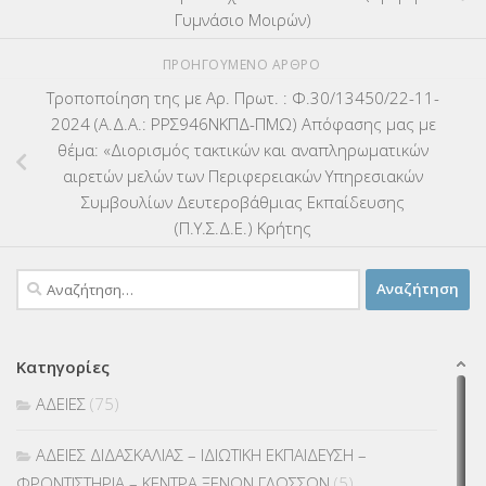
Γυμνάσιο Μοιρών)
ΠΡΟΗΓΟΎΜΕΝΟ ΆΡΘΡΟ
Τροποποίηση της με Αρ. Πρωτ. : Φ.30/13450/22-11-
2024 (Α.Δ.Α.: ΡΡΣ946ΝΚΠΔ-ΠΜΩ) Απόφασης μας με
θέμα: «Διορισμός τακτικών και αναπληρωματικών
αιρετών μελών των Περιφερειακών Υπηρεσιακών
Συμβουλίων Δευτεροβάθμιας Εκπαίδευσης
(Π.Υ.Σ.Δ.Ε.) Κρήτης
Αναζήτηση
για:
Κατηγορίες
ΑΔΕΙΕΣ
(75)
ΑΔΕΙΕΣ ΔΙΔΑΣΚΑΛΙΑΣ – ΙΔΙΩΤΙΚΗ ΕΚΠΑΙΔΕΥΣΗ –
ΦΡΟΝΤΙΣΤΗΡΙΑ – ΚΕΝΤΡΑ ΞΕΝΩΝ ΓΛΩΣΣΩΝ
(5)