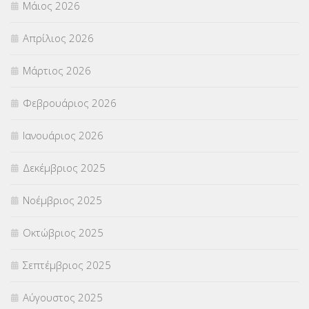
Μάιος 2026
ΣΕΜΙΝΑΡΙΑ – ΗΜΕΡΙΔΕΣ
(495)
Απρίλιος 2026
ΣΕΠ
(50)
Μάρτιος 2026
ΣΤΕΛΕΧΗ
(360)
Φεβρουάριος 2026
ΣΥΜΒΟΥΛΕΥΤΙΚΟΣ ΣΤΑΘΜΟΣ ΝΕΩΝ
(18)
Ιανουάριος 2026
ΣΥΝΤΑΞΕΙΣ
(12)
Δεκέμβριος 2025
ΣΧΟΛΙΚΟΙ ΣΥΜΒΟΥΛΟΙ
(754)
Νοέμβριος 2025
ΥΠΕΡΑΡΙΘΜΟΙ
(1)
Οκτώβριος 2025
ΥΠΟΤΡΟΦΙΕΣ
(28)
Σεπτέμβριος 2025
ΦΥΣΙΚΗ ΑΓΩΓΗ
(692)
Αύγουστος 2025
Χωρίς κατηγορία
(55)