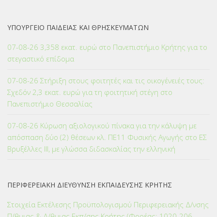
ΥΠΟΥΡΓΕΙΟ ΠΑΙΔΕΙΑΣ ΚΑΙ ΘΡΗΣΚΕΥΜΑΤΩΝ
07-08-26 3,358 εκατ. ευρώ στο Πανεπιστήμιο Κρήτης για το
στεγαστικό επίδομα
07-08-26 Στήριξη στους φοιτητές και τις οικογένειές τους:
Σχεδόν 2,3 εκατ. ευρώ για τη φοιτητική στέγη στο
Πανεπιστήμιο Θεσσαλίας
07-08-26 Κύρωση αξιολογικού πίνακα για την κάλυψη με
απόσπαση δύο (2) θέσεων κλ. ΠΕ11 Φυσικής Αγωγής στο ΕΣ
Βρυξέλλες ΙΙΙ, με γλώσσα διδασκαλίας την ελληνική
ΠΕΡΙΦΕΡΕΙΑΚΗ ΔΙΕΥΘΥΝΣΗ ΕΚΠΑΙΔΕΥΣΗΣ ΚΡΗΤΗΣ
Στοιχεία Εκτέλεσης Προϋπολογισμού Περιφερειακής Δ/νσης
Π/θμιας & Δ/θμιας Εκπ/σης Κρήτης (Φορέας: 1020-206-