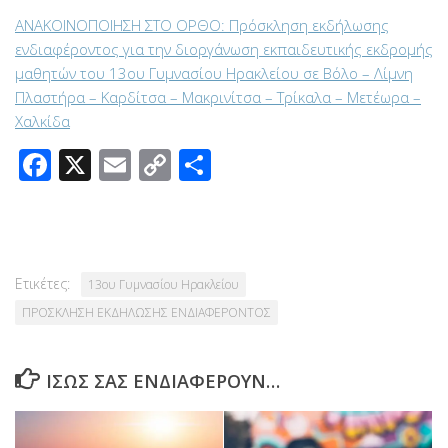
ΑΝΑΚΟΙΝΟΠΟΙΗΣΗ ΣΤΟ ΟΡΘΟ: Πρόσκληση εκδήλωσης
ενδιαφέροντος για την διοργάνωση εκπαιδευτικής εκδρομής
μαθητών του 13ου Γυμνασίου Ηρακλείου σε Βόλο – Λίμνη
Πλαστήρα – Καρδίτσα – Μακρινίτσα – Τρίκαλα – Μετέωρα –
Χαλκίδα
Facebook
X
Email
Copy
Μοιραστείτε
Link
Ετικέτες:
13ου Γυμνασίου Ηρακλείου
ΠΡΟΣΚΛΗΣΗ ΕΚΔΗΛΩΣΗΣ ΕΝΔΙΑΦΕΡΟΝΤΟΣ
ΊΣΩΣ ΣΑΣ ΕΝΔΙΑΦΈΡΟΥΝ…