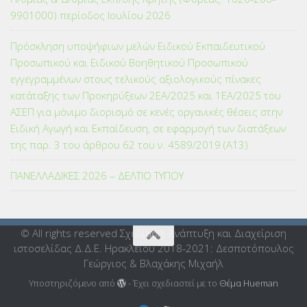
9901000) περίοδος Ιουλίου 2026
Πρόσκληση υποψήφιων μελών Ειδικού Εκπαιδευτικού
Προσωπικού και Ειδικού Βοηθητικού Προσωπικού
εγγεγραμμένων στους τελικούς αξιολογικούς πίνακες
κατάταξης των Προκηρύξεων 2ΕΑ/2025 και 1ΕΑ/2025 του
ΑΣΕΠ για μόνιμο διορισμό σε κενές οργανικές θέσεις στην
Ειδική Αγωγή και Εκπαίδευση, σε εφαρμογή των διατάξεων
της παρ. 3 του άρθρου 62 του ν. 4589/2019 (Α΄13)
ΠΑΝΕΛΛΑΔΙΚΕΣ 2026 – ΔΕΛΤΙΟ ΤΥΠΟΥ
© All rights reserved Σχεδίαση, Ανάπτυξη και Διαχείριση
ιστοσελίδας Δ.Δ.Ε. Ηρακλείου 2018-2021: Δεσποτόπουλος
Γεώργιος & Βλαχάκης Μιχαήλ
Υποστηριζόμενο από
- Έχει σχεδιαστεί με το
Θέμα Ηueman