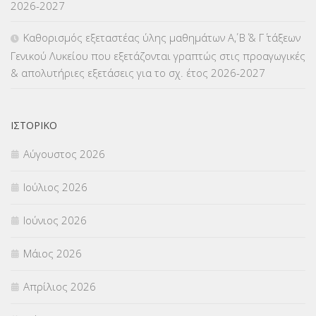
2026-2027
ΜΕΤΑΤΑΞΕΙΣ
(87)
Καθορισμός εξεταστέας ύλης μαθημάτων Α΄, Β΄ & Γ΄ τάξεων
Γενικού Λυκείου που εξετάζονται γραπτώς στις προαγωγικές
ΜΕΤΑΦΟΡΑ ΜΑΘΗΤΩΝ
(3)
& απολυτήριες εξετάσεις για το σχ. έτος 2026-2027
ΝΟΜΟΘΕΣΙΑ
(66)
ΟΙΚΟΝΟΜΙΚΑ ΘΕΜΑΤΑ
(73)
ΙΣΤΟΡΙΚΌ
Αύγουστος 2026
Π.Ε.Κ. ΗΡΑΚΛΕΙΟΥ
(12)
Ιούλιος 2026
ΠΑΝΕΛΛΑΔΙΚΕΣ ΕΞΕΤΑΣΕΙΣ
(839)
Ιούνιος 2026
ΠΡΟΚΗΡΥΞΕΙΣ
(18)
Μάιος 2026
ΣΕΜΙΝΑΡΙΑ – ΗΜΕΡΙΔΕΣ
(495)
Απρίλιος 2026
ΣΕΠ
(50)