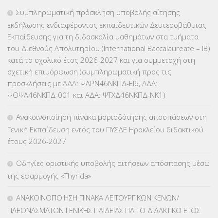
ΕΠΑΛ
(366)
Συμπληρωματική πρόσκληση υποβολής αίτησης
εκδήλωσης ενδιαφέροντος εκπαιδευτικών Δευτεροβάθμιας
ΕΠΙΜΟΡΦΩΣΗ Τ.Π.Ε.
(10)
Εκπαίδευσης για τη διδασκαλία μαθημάτων στα τμήματα
του Διεθνούς Απολυτηρίου (International Baccalaureate – IB)
ΕΥΡΩΠΑΪΚΑ ΠΡΟΓΡΑΜΜΑΤΑ
(230)
κατά το σχολικό έτος 2026-2027 και για συμμετοχή στη
σχετική επιμόρφωση (συμπληρωματική προς τις
ΚΕΣΥ
(60)
προσκλήσεις με ΑΔΑ: ΨΛΡΝ46ΝΚΠΔ-ΕΙ6, ΑΔΑ:
ΨΟΨΛ46ΝΚΠΔ-001 και ΑΔΑ: ΨΤΧΔ46ΝΚΠΔ-ΝΚ1)
ΚΕΣΥΠ
(109)
Ανακοινοποίηση πίνακα μοριοδότησης αποσπάσεων στη
ΚΠγ – ΚΡΑΤΙΚΟ ΠΙΣΤΟΠΟΙΗΤΙΚΟ ΓΛΩΣΣΟΜΑΘΕΙΑΣ
(135)
Γενική Εκπαίδευση εντός του ΠΥΣΔΕ Ηρακλείου διδακτικού
έτους 2026-2027
ΚΠπ- ΚΡΑΤΙΚΟ ΠΙΣΤΟΠΟΙΗΤΙΚΟ ΠΛΗΡΟΦΟΡΙΚΗΣ
(12)
Οδηγίες οριστικής υποβολής αιτήσεων απόσπασης μέσω
ΛΟΙΠΑ
(309)
της εφαρμογής «Thyrida»
ΜΑΘΗΤΕΙΑ
(275)
ΑΝΑΚΟΙΝΟΠΟΙΗΣΗ ΠΙΝΑΚΑ ΛΕΙΤΟΥΡΓΙΚΩΝ ΚΕΝΩΝ/
ΠΛΕΟΝΑΣΜΑΤΩΝ ΓΕΝΙΚΗΣ ΠΑΙΔΕΙΑΣ ΓΙΑ ΤΟ ΔΙΔΑΚΤΙΚΟ ΕΤΟΣ
ΜΕΤΑΘΕΣΕΙΣ-ΤΟΠΟΘΕΤΗΣΕΙΣ ΒΕΛΤΙΩΣΕΙΣ
(319)