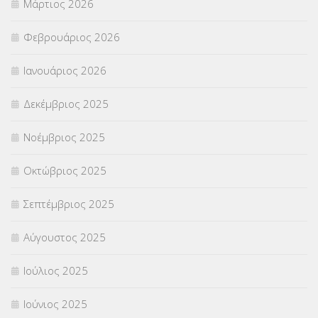
Μάρτιος 2026
ΣΤΕΛΕΧΗ
(360)
Φεβρουάριος 2026
ΣΥΜΒΟΥΛΕΥΤΙΚΟΣ ΣΤΑΘΜΟΣ ΝΕΩΝ
(18)
Ιανουάριος 2026
ΣΥΝΤΑΞΕΙΣ
(12)
Δεκέμβριος 2025
ΣΧΟΛΙΚΟΙ ΣΥΜΒΟΥΛΟΙ
(754)
Νοέμβριος 2025
ΥΠΕΡΑΡΙΘΜΟΙ
(1)
Οκτώβριος 2025
ΥΠΟΤΡΟΦΙΕΣ
(28)
Σεπτέμβριος 2025
ΦΥΣΙΚΗ ΑΓΩΓΗ
(692)
Αύγουστος 2025
Χωρίς κατηγορία
(55)
Ιούλιος 2025
Ιούνιος 2025