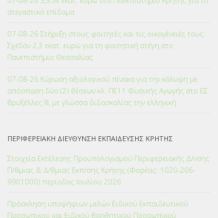
07-08-26 3,358 εκατ. ευρώ στο Πανεπιστήμιο Κρήτης για το
στεγαστικό επίδομα
07-08-26 Στήριξη στους φοιτητές και τις οικογένειές τους:
Σχεδόν 2,3 εκατ. ευρώ για τη φοιτητική στέγη στο
Πανεπιστήμιο Θεσσαλίας
07-08-26 Κύρωση αξιολογικού πίνακα για την κάλυψη με
απόσπαση δύο (2) θέσεων κλ. ΠΕ11 Φυσικής Αγωγής στο ΕΣ
Βρυξέλλες ΙΙΙ, με γλώσσα διδασκαλίας την ελληνική
ΠΕΡΙΦΕΡΕΙΑΚΗ ΔΙΕΥΘΥΝΣΗ ΕΚΠΑΙΔΕΥΣΗΣ ΚΡΗΤΗΣ
Στοιχεία Εκτέλεσης Προϋπολογισμού Περιφερειακής Δ/νσης
Π/θμιας & Δ/θμιας Εκπ/σης Κρήτης (Φορέας: 1020-206-
9901000) περίοδος Ιουλίου 2026
Πρόσκληση υποψήφιων μελών Ειδικού Εκπαιδευτικού
Προσωπικού και Ειδικού Βοηθητικού Προσωπικού