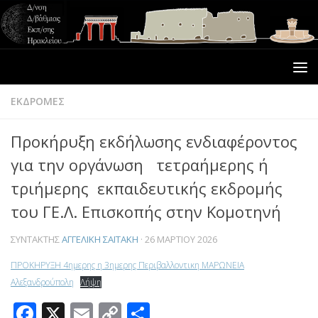
ΕΚΔΡΟΜΕΣ
Προκήρυξη εκδήλωσης ενδιαφέροντος
για την οργάνωση τετραήμερης ή
τριήμερης εκπαιδευτικής εκδρομής
του ΓΕ.Λ. Επισκοπής στην Κομοτηνή
ΣΥΝΤΆΚΤΗΣ
ΑΓΓΕΛΙΚΉ ΣΑΪΤΆΚΗ
·
26 ΜΑΡΤΊΟΥ 2026
ΠΡΟΚΗΡΥΞΗ 4ημερης η 3ημερης Περιβαλλοντικη ΜΑΡΩΝΕΙΑ
Αλεξανδρούπολη
Λήψη
Facebook
X
Email
Copy
Μοιραστείτε