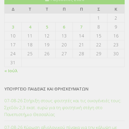
Δ
Τ
Τ
Π
Π
Σ
Κ
1
2
3
4
5
6
7
8
9
10
11
12
13
14
15
16
17
18
19
20
21
22
23
24
25
26
27
28
29
30
31
« Ιούλ
ΥΠΟΥΡΓΕΙΟ ΠΑΙΔΕΙΑΣ ΚΑΙ ΘΡΗΣΚΕΥΜΑΤΩΝ
07-08-26 Στήριξη στους φοιτητές και τις οικογένειές τους:
Σχεδόν 2,3 εκατ. ευρώ για τη φοιτητική στέγη στο
Πανεπιστήμιο Θεσσαλίας
07-08-26 Κύρωση αξιολογικού πίνακα για την κάλυψη με