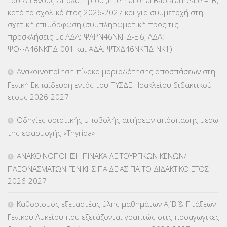
ΕΥΡΩΠΑΪΚΑ ΠΡΟΓΡΑΜΜΑΤΑ
(230)
κατά το σχολικό έτος 2026-2027 και για συμμετοχή στη
σχετική επιμόρφωση (συμπληρωματική προς τις
ΚΕΣΥ
(60)
προσκλήσεις με ΑΔΑ: ΨΛΡΝ46ΝΚΠΔ-ΕΙ6, ΑΔΑ:
ΨΟΨΛ46ΝΚΠΔ-001 και ΑΔΑ: ΨΤΧΔ46ΝΚΠΔ-ΝΚ1)
ΚΕΣΥΠ
(109)
Ανακοινοποίηση πίνακα μοριοδότησης αποσπάσεων στη
ΚΠγ – ΚΡΑΤΙΚΟ ΠΙΣΤΟΠΟΙΗΤΙΚΟ ΓΛΩΣΣΟΜΑΘΕΙΑΣ
(135)
Γενική Εκπαίδευση εντός του ΠΥΣΔΕ Ηρακλείου διδακτικού
έτους 2026-2027
ΚΠπ- ΚΡΑΤΙΚΟ ΠΙΣΤΟΠΟΙΗΤΙΚΟ ΠΛΗΡΟΦΟΡΙΚΗΣ
(12)
Οδηγίες οριστικής υποβολής αιτήσεων απόσπασης μέσω
ΛΟΙΠΑ
(309)
της εφαρμογής «Thyrida»
ΜΑΘΗΤΕΙΑ
(275)
ΑΝΑΚΟΙΝΟΠΟΙΗΣΗ ΠΙΝΑΚΑ ΛΕΙΤΟΥΡΓΙΚΩΝ ΚΕΝΩΝ/
ΠΛΕΟΝΑΣΜΑΤΩΝ ΓΕΝΙΚΗΣ ΠΑΙΔΕΙΑΣ ΓΙΑ ΤΟ ΔΙΔΑΚΤΙΚΟ ΕΤΟΣ
ΜΕΤΑΘΕΣΕΙΣ-ΤΟΠΟΘΕΤΗΣΕΙΣ ΒΕΛΤΙΩΣΕΙΣ
(319)
2026-2027
ΜΕΤΑΤΑΞΕΙΣ
(87)
Καθορισμός εξεταστέας ύλης μαθημάτων Α΄, Β΄ & Γ΄ τάξεων
Γενικού Λυκείου που εξετάζονται γραπτώς στις προαγωγικές
ΜΕΤΑΦΟΡΑ ΜΑΘΗΤΩΝ
(3)