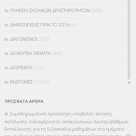
ΓΡΑΦΕΙΟ ΣΧΟΛΙΚΩΝ ΔΡΑΣΤΗΡΙΟΤΗΤΩΝ
(695)
ΔΗΜΟΣΙΕΥΣΕΙΣ ΠΡΙΝ ΤΟ 2016
(1)
ΔΙΑΓΩΝΙΣΜΟΙ
(305)
ΔΙΟΙΚΗΤΙΚΑ ΘΕΜΑΤΑ
(443)
ΔΙΟΡΙΣΜΟΙ
(123)
ΕΚΔΡΟΜΕΣ
(7.354)
ΕΚΠΑΙΔΕΥΤΙΚΑ ΘΕΜΑΤΑ
(2.824)
ΠΡΌΣΦΑΤΑ ΆΡΘΡΑ
ΕΠΑΛ
(366)
Συμπληρωματική πρόσκληση υποβολής αίτησης
εκδήλωσης ενδιαφέροντος εκπαιδευτικών Δευτεροβάθμιας
ΕΠΙΜΟΡΦΩΣΗ Τ.Π.Ε.
(10)
Εκπαίδευσης για τη διδασκαλία μαθημάτων στα τμήματα
του Διεθνούς Απολυτηρίου (International Baccalaureate – IB)