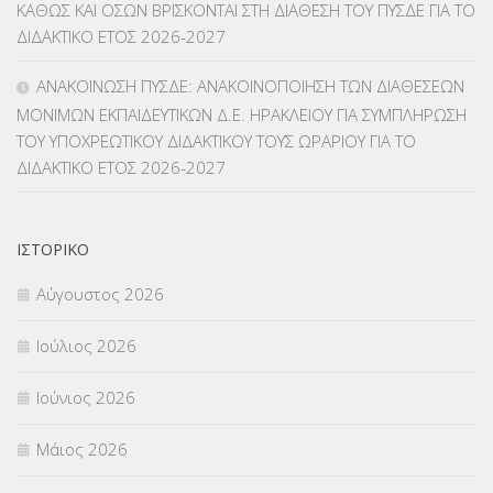
ΚΑΘΩΣ ΚΑΙ ΟΣΩΝ ΒΡΙΣΚΟΝΤΑΙ ΣΤΗ ΔΙΑΘΕΣΗ ΤΟΥ ΠΥΣΔΕ ΓΙΑ ΤΟ
ΜΕΤΑΘΕΣΕΙΣ-ΤΟΠΟΘΕΤΗΣΕΙΣ ΒΕΛΤΙΩΣΕΙΣ
(319)
ΔΙΔΑΚΤΙΚΟ ΕΤΟΣ 2026-2027
ΜΕΤΑΤΑΞΕΙΣ
(87)
ΑΝΑΚΟΙΝΩΣΗ ΠΥΣΔΕ: ΑΝΑΚΟΙΝΟΠΟΙΗΣΗ ΤΩΝ ΔΙΑΘΕΣΕΩΝ
ΜΟΝΙΜΩΝ ΕΚΠΑΙΔΕΥΤΙΚΩΝ Δ.Ε. ΗΡΑΚΛΕΙΟΥ ΓΙΑ ΣΥΜΠΛΗΡΩΣΗ
ΜΕΤΑΦΟΡΑ ΜΑΘΗΤΩΝ
(3)
ΤΟΥ ΥΠΟΧΡΕΩΤΙΚΟΥ ΔΙΔΑΚΤΙΚΟΥ ΤΟΥΣ ΩΡΑΡΙΟΥ ΓΙΑ ΤΟ
ΔΙΔΑΚΤΙΚΟ ΕΤΟΣ 2026-2027
ΝΟΜΟΘΕΣΙΑ
(66)
ΟΙΚΟΝΟΜΙΚΑ ΘΕΜΑΤΑ
(73)
ΙΣΤΟΡΙΚΌ
Π.Ε.Κ. ΗΡΑΚΛΕΙΟΥ
(12)
Αύγουστος 2026
ΠΑΝΕΛΛΑΔΙΚΕΣ ΕΞΕΤΑΣΕΙΣ
(839)
Ιούλιος 2026
ΠΡΟΚΗΡΥΞΕΙΣ
(18)
Ιούνιος 2026
ΣΕΜΙΝΑΡΙΑ – ΗΜΕΡΙΔΕΣ
(495)
Μάιος 2026
ΣΕΠ
(50)