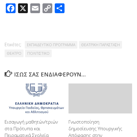
Facebook
X
Email
Copy
Μοιραστείτε
Link
Ετικέτες:
ΕΚΠΑΙΔΕΥΤΙΚΟ ΠΡΟΓΡΑΜΜΑ
ΘΕΑΤΡΙΚΗ ΠΑΡΑΣΤΑΣΗ
ΘΕΑΤΡΟ
ΠΟΛΙΤΙΣΤΙΚΟ
ΊΣΩΣ ΣΑΣ ΕΝΔΙΑΦΈΡΟΥΝ…
Εισαγωγή μαθητών/τριών
Γνωστοποίηση
στα Πρότυπα και
δημοσίευσης Υπουργικής
Πειραματικά Σχολεία
Απόφασης στην