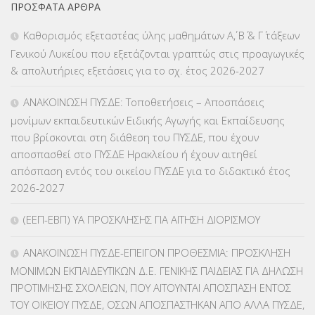
ΠΡΌΣΦΑΤΑ ΆΡΘΡΑ
ΕΠΑΛ
(366)
Καθορισμός εξεταστέας ύλης μαθημάτων Α΄, Β΄ & Γ΄ τάξεων
Γενικού Λυκείου που εξετάζονται γραπτώς στις προαγωγικές
ΕΠΙΜΟΡΦΩΣΗ Τ.Π.Ε.
(10)
& απολυτήριες εξετάσεις για το σχ. έτος 2026-2027
ΕΥΡΩΠΑΪΚΑ ΠΡΟΓΡΑΜΜΑΤΑ
(230)
ΑΝΑΚΟΙΝΩΣΗ ΠΥΣΔΕ: Τοποθετήσεις – Αποσπάσεις
μονίμων εκπαιδευτικών Ειδικής Αγωγής και Εκπαίδευσης
ΚΕΣΥ
(60)
που βρίσκονται στη διάθεση του ΠΥΣΔΕ, που έχουν
αποσπασθεί στο ΠΥΣΔΕ Ηρακλείου ή έχουν αιτηθεί
ΚΕΣΥΠ
(109)
απόσπαση εντός του οικείου ΠΥΣΔΕ για το διδακτικό έτος
2026-2027
ΚΠγ – ΚΡΑΤΙΚΟ ΠΙΣΤΟΠΟΙΗΤΙΚΟ ΓΛΩΣΣΟΜΑΘΕΙΑΣ
(135)
(ΕΕΠ-ΕΒΠ) ΥΑ ΠΡΟΣΚΛΗΣΗΣ ΓΙΑ ΑΙΤΗΣΗ ΔΙΟΡΙΣΜΟΥ
ΚΠπ- ΚΡΑΤΙΚΟ ΠΙΣΤΟΠΟΙΗΤΙΚΟ ΠΛΗΡΟΦΟΡΙΚΗΣ
(12)
ΑΝΑΚΟΙΝΩΣΗ ΠΥΣΔΕ-ΕΠΕΙΓΟΝ ΠΡΟΘΕΣΜΙΑ: ΠΡΟΣΚΛΗΣΗ
ΛΟΙΠΑ
(309)
ΜΟΝΙΜΩΝ ΕΚΠΑΙΔΕΥΤΙΚΩΝ Δ.Ε. ΓΕΝΙΚΗΣ ΠΑΙΔΕΙΑΣ ΓΙΑ ΔΗΛΩΣΗ
ΠΡΟΤΙΜΗΣΗΣ ΣΧΟΛΕΙΩΝ, ΠΟΥ ΑΙΤΟΥΝΤΑΙ ΑΠΟΣΠΑΣΗ ΕΝΤΟΣ
ΜΑΘΗΤΕΙΑ
(275)
ΤΟΥ ΟΙΚΕΙΟΥ ΠΥΣΔΕ, ΟΣΩΝ ΑΠΟΣΠΑΣΤΗΚΑΝ ΑΠΟ ΑΛΛΑ ΠΥΣΔΕ,