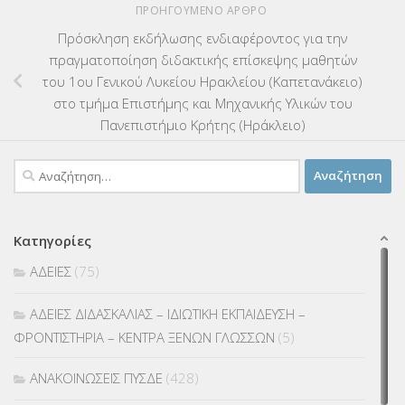
ΠΡΟΗΓΟΎΜΕΝΟ ΆΡΘΡΟ
Πρόσκληση εκδήλωσης ενδιαφέροντος για την
πραγματοποίηση διδακτικής επίσκεψης μαθητών
του 1ου Γενικού Λυκείου Ηρακλείου (Καπετανάκειο)
στο τμήμα Επιστήμης και Μηχανικής Υλικών του
Πανεπιστήμιο Κρήτης (Ηράκλειο)
Αναζήτηση
για:
Κατηγορίες
ΑΔΕΙΕΣ
(75)
ΑΔΕΙΕΣ ΔΙΔΑΣΚΑΛΙΑΣ – ΙΔΙΩΤΙΚΗ ΕΚΠΑΙΔΕΥΣΗ –
ΦΡΟΝΤΙΣΤΗΡΙΑ – ΚΕΝΤΡΑ ΞΕΝΩΝ ΓΛΩΣΣΩΝ
(5)
ΑΝΑΚΟΙΝΩΣΕΙΣ ΠΥΣΔΕ
(428)