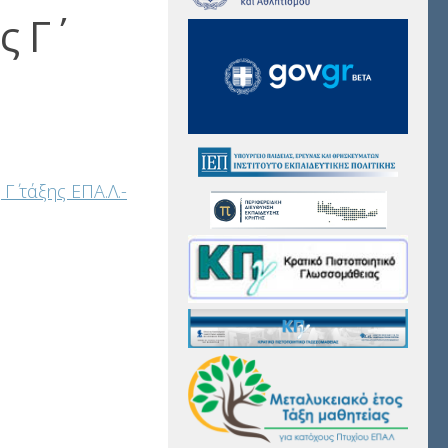
 Γ΄
΄ τάξης ΕΠΑ.Λ.-