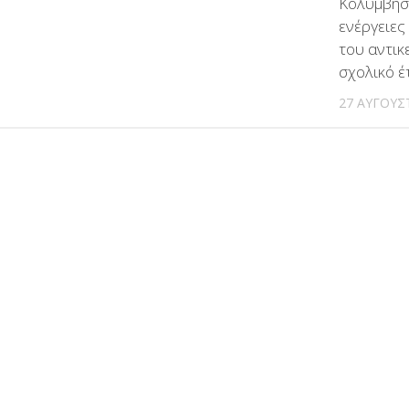
Κολύμβησ
ενέργειες
του αντικ
σχολικό 
27 ΑΥΓΟΎΣ