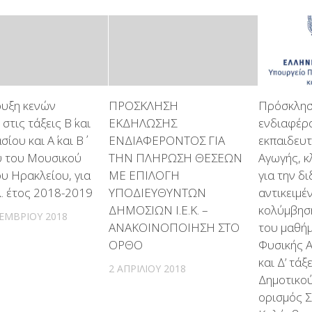
υξη κενών
ΠΡΟΣΚΛΗΣΗ
Πρόσκλησ
στις τάξεις Β΄ και
ΕΚΔΗΛΩΣΗΣ
ενδιαφέρ
σίου και Α΄ και Β΄
ΕΝΔΙΑΦΕΡΟΝΤΟΣ ΓΙΑ
εκπαιδευ
υ του Μουσικού
ΤΗΝ ΠΛΗΡΩΣΗ ΘΕΣΕΩΝ
Αγωγής, 
υ Ηρακλείου, για
ΜΕ ΕΠΙΛΟΓΗ
για την δ
λ. έτος 2018-2019
ΥΠΟΔΙΕΥΘΥΝΤΩΝ
αντικειμέ
ΔΗΜΟΣΙΩΝ Ι.Ε.Κ. –
κολύμβηση
ΕΜΒΡΊΟΥ 2018
ΑΝΑΚΟΙΝΟΠΟΙΗΣΗ ΣΤΟ
του μαθή
ΟΡΘΟ
Φυσικής Α
και Δ’ τάξ
2 ΑΠΡΙΛΊΟΥ 2018
Δημοτικού
ορισμός 