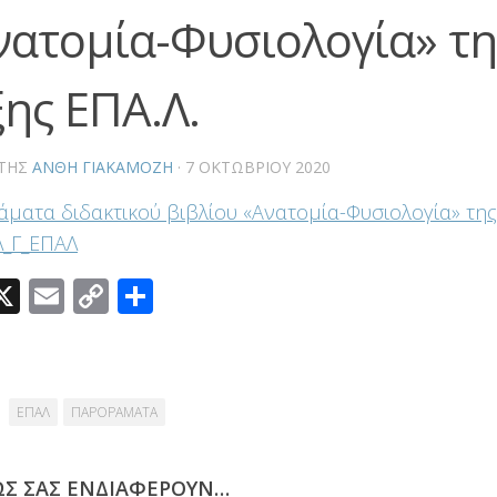
νατομία-Φυσιολογία» της
ξης ΕΠΑ.Λ.
ΤΗΣ
ΑΝΘΗ ΓΙΑΚΑΜΟΖΗ
·
7 ΟΚΤΩΒΡΊΟΥ 2020
ματα διδακτικού βιβλίου «Ανατομία-Φυσιολογία» της Γ
Λ_Γ_ΕΠΑΛ
acebook
X
Email
Copy
Μοιραστείτε
Link
ΕΠΑΛ
ΠΑΡΟΡΑΜΑΤΑ
ΩΣ ΣΑΣ ΕΝΔΙΑΦΈΡΟΥΝ…