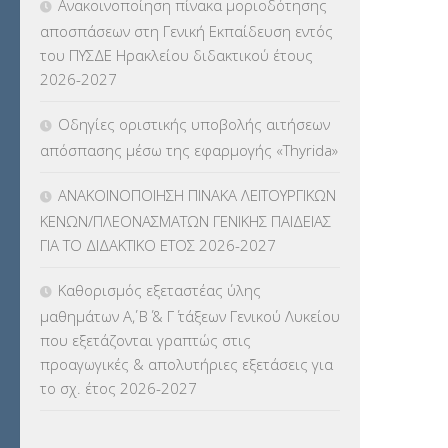
Ανακοινοποίηση πίνακα μοριοδότησης
ΓΛΩΣΣΟΜΑΘΕΙΑΣ
(135)
αποσπάσεων στη Γενική Εκπαίδευση εντός
του ΠΥΣΔΕ Ηρακλείου διδακτικού έτους
ΚΠπ- ΚΡΑΤΙΚΟ ΠΙΣΤΟΠΟΙΗΤΙΚΟ
2026-2027
ΠΛΗΡΟΦΟΡΙΚΗΣ
(12)
Οδηγίες οριστικής υποβολής αιτήσεων
ΛΟΙΠΑ
(309)
απόσπασης μέσω της εφαρμογής «Thyrida»
ΜΑΘΗΤΕΙΑ
(275)
ΑΝΑΚΟΙΝΟΠΟΙΗΣΗ ΠΙΝΑΚΑ ΛΕΙΤΟΥΡΓΙΚΩΝ
ΚΕΝΩΝ/ΠΛΕΟΝΑΣΜΑΤΩΝ ΓΕΝΙΚΗΣ ΠΑΙΔΕΙΑΣ
ΜΕΤΑΘΕΣΕΙΣ-ΤΟΠΟΘΕΤΗΣΕΙΣ
ΓΙΑ ΤΟ ΔΙΔΑΚΤΙΚΟ ΕΤΟΣ 2026-2027
ΒΕΛΤΙΩΣΕΙΣ
(319)
Καθορισμός εξεταστέας ύλης
ΜΕΤΑΤΑΞΕΙΣ
(87)
μαθημάτων Α΄, Β΄ & Γ΄ τάξεων Γενικού Λυκείου
που εξετάζονται γραπτώς στις
ΜΕΤΑΦΟΡΑ ΜΑΘΗΤΩΝ
(3)
προαγωγικές & απολυτήριες εξετάσεις για
το σχ. έτος 2026-2027
ΝΟΜΟΘΕΣΙΑ
(66)
ΟΙΚΟΝΟΜΙΚΑ ΘΕΜΑΤΑ
(73)