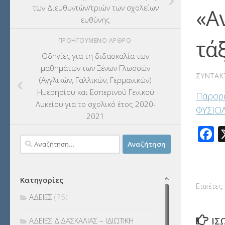
των Διευθυντών/τριών των σχολείων
«Α
ευθύνης
τά
ΠΡΟΗΓΟΎΜΕΝΟ ΆΡΘΡΟ
Οδηγίες για τη διδασκαλία των
μαθημάτων των Ξένων Γλωσσών
ΣΥΝΤΆΚ
(Αγγλικών, Γαλλικών, Γερμανικών)
Ημερησίου και Εσπερινού Γενικού
Παρορά
Λυκείου για το σχολικό έτος 2020-
ΦΥΣΙΟ
2021
F
Αναζήτηση
για:
Κατηγορίες
Ετικέτες:
ΑΔΕΙΕΣ
(75)
ΊΣ
ΑΔΕΙΕΣ ΔΙΔΑΣΚΑΛΙΑΣ – ΙΔΙΩΤΙΚΗ