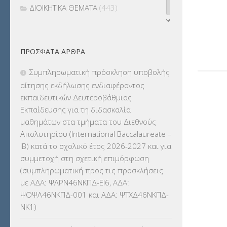
ΔΙΟΙΚΗΤΙΚΑ ΘΕΜΑΤΑ
(443)
ΔΙΟΡΙΣΜΟΙ
(123)
ΠΡΌΣΦΑΤΑ ΆΡΘΡΑ
ΕΚΔΡΟΜΕΣ
(7.354)
Συμπληρωματική πρόσκληση υποβολής
ΕΚΠΑΙΔΕΥΤΙΚΑ ΘΕΜΑΤΑ
(2.824)
αίτησης εκδήλωσης ενδιαφέροντος
εκπαιδευτικών Δευτεροβάθμιας
ΕΠΑΛ
(366)
Εκπαίδευσης για τη διδασκαλία
μαθημάτων στα τμήματα του Διεθνούς
ΕΠΙΜΟΡΦΩΣΗ Τ.Π.Ε.
(10)
Απολυτηρίου (International Baccalaureate –
IB) κατά το σχολικό έτος 2026-2027 και για
ΕΥΡΩΠΑΪΚΑ ΠΡΟΓΡΑΜΜΑΤΑ
(230)
συμμετοχή στη σχετική επιμόρφωση
(συμπληρωματική προς τις προσκλήσεις
ΚΕΣΥ
(60)
με ΑΔΑ: ΨΛΡΝ46ΝΚΠΔ-ΕΙ6, ΑΔΑ:
ΨΟΨΛ46ΝΚΠΔ-001 και ΑΔΑ: ΨΤΧΔ46ΝΚΠΔ-
ΚΕΣΥΠ
(109)
ΝΚ1)
ΚΠγ – ΚΡΑΤΙΚΟ ΠΙΣΤΟΠΟΙΗΤΙΚΟ