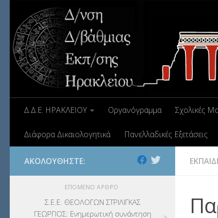
Δ.Δ.Ε. ΗΡΑΚΛΕΙΟΥ
Οργανόγραμμα
Σχολικές Μ
Διάφορα Δικαιολογητικά
Πανελλαδικές Εξετάσεις
ΑΚΟΛΟΥΘΉΣΤΕ:
ΕΚΠΑΙΔ
ΕΠΌΜΕΝΟ ΆΡΘΡΟ
Πα
Σ.Ε.Ε. ΘΕΟΛΟΓΩΝ ΣΤΡΙΛΙΓΚΑΣ
ΓΕΩΡΓΙΟΣ: Ενημερωτική συνάντηση