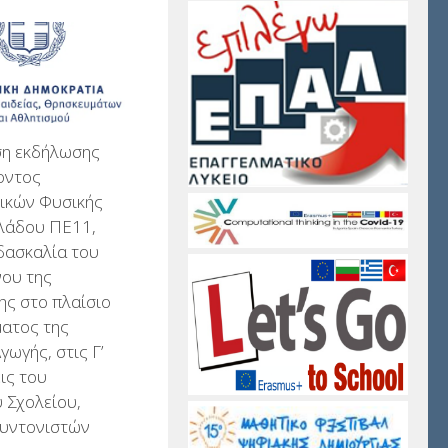
η εκδήλωσης
οντος
τικών Φυσικής
κλάδου ΠΕ11,
ιδασκαλία του
νου της
ς στο πλαίσιο
ματος της
γωγής, στις Γ’
εις του
 Σχολείου,
Συντονιστών