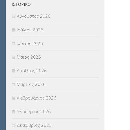
ΙΣΤΟΡΙΚΌ
Π.Ε.Κ. ΗΡΑΚΛΕΙΟΥ
(12)
Αύγουστος 2026
ΠΑΝΕΛΛΑΔΙΚΕΣ ΕΞΕΤΑΣΕΙΣ
(839)
Ιούλιος 2026
ΠΡΟΚΗΡΥΞΕΙΣ
(18)
Ιούνιος 2026
ΣΕΜΙΝΑΡΙΑ – ΗΜΕΡΙΔΕΣ
(495)
Μάιος 2026
ΣΕΠ
(50)
Απρίλιος 2026
ΣΤΕΛΕΧΗ
(360)
Μάρτιος 2026
ΣΥΜΒΟΥΛΕΥΤΙΚΟΣ ΣΤΑΘΜΟΣ ΝΕΩΝ
Φεβρουάριος 2026
(18)
Ιανουάριος 2026
ΣΥΝΤΑΞΕΙΣ
(12)
Δεκέμβριος 2025
ΣΧΟΛΙΚΟΙ ΣΥΜΒΟΥΛΟΙ
(754)