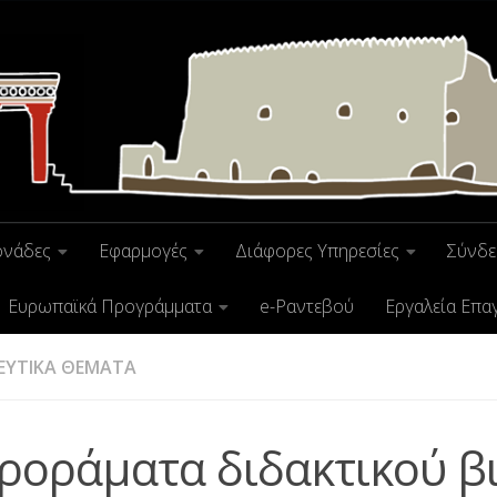
ονάδες
Εφαρμογές
Διάφορες Υπηρεσίες
Σύνδε
Ευρωπαϊκά Προγράμματα
e-Ραντεβού
Εργαλεία Επα
ΕΥΤΙΚΑ ΘΕΜΑΤΑ
ροράματα διδακτικού β