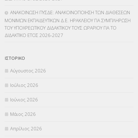
ΜΕΤΑΤΑΞΕΙΣ
(87)
ΑΝΑΚΟΙΝΩΣΗ ΠΥΣΔΕ: ΑΝΑΚΟΙΝΟΠΟΙΗΣΗ ΤΩΝ ΔΙΑΘΕΣΕΩΝ
ΜΟΝΙΜΩΝ ΕΚΠΑΙΔΕΥΤΙΚΩΝ Δ.Ε. ΗΡΑΚΛΕΙΟΥ ΓΙΑ ΣΥΜΠΛΗΡΩΣΗ
ΜΕΤΑΦΟΡΑ ΜΑΘΗΤΩΝ
(3)
ΤΟΥ ΥΠΟΧΡΕΩΤΙΚΟΥ ΔΙΔΑΚΤΙΚΟΥ ΤΟΥΣ ΩΡΑΡΙΟΥ ΓΙΑ ΤΟ
ΔΙΔΑΚΤΙΚΟ ΕΤΟΣ 2026-2027
ΝΟΜΟΘΕΣΙΑ
(66)
ΟΙΚΟΝΟΜΙΚΑ ΘΕΜΑΤΑ
(73)
ΙΣΤΟΡΙΚΌ
Π.Ε.Κ. ΗΡΑΚΛΕΙΟΥ
(12)
Αύγουστος 2026
ΠΑΝΕΛΛΑΔΙΚΕΣ ΕΞΕΤΑΣΕΙΣ
(839)
Ιούλιος 2026
ΠΡΟΚΗΡΥΞΕΙΣ
(18)
Ιούνιος 2026
ΣΕΜΙΝΑΡΙΑ – ΗΜΕΡΙΔΕΣ
(495)
Μάιος 2026
ΣΕΠ
(50)
Απρίλιος 2026
ΣΤΕΛΕΧΗ
(360)