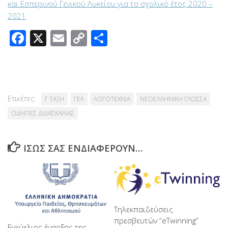
και Εσπερινού Γενικού Λυκείου για το σχολικό έτος 2020 –
2021
Facebook
X
Email
Copy
Μοιραστείτε
Link
Ετικέτες:
Γ ΤΑΞΗ
ΓΕΛ
ΛΟΓΟΤΕΧΝΙΑ
ΝΕΟΕΛΛΗΝΙΚΗ ΓΛΩΣΣΑ
ΟΔΗΓΙΕΣ ΔΙΔΑΣΚΑΛΙΑΣ
ΊΣΩΣ ΣΑΣ ΕΝΔΙΑΦΈΡΟΥΝ…
Τηλεκπαιδεύσεις
πρεσβευτών “eTwinning”
Εγκύκλιος έναρξης της