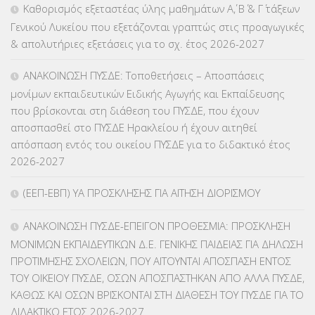
ΕΠΑΛ
(366)
Καθορισμός εξεταστέας ύλης μαθημάτων Α΄, Β΄ & Γ΄ τάξεων
Γενικού Λυκείου που εξετάζονται γραπτώς στις προαγωγικές
ΕΠΙΜΟΡΦΩΣΗ Τ.Π.Ε.
(10)
& απολυτήριες εξετάσεις για το σχ. έτος 2026-2027
ΕΥΡΩΠΑΪΚΑ ΠΡΟΓΡΑΜΜΑΤΑ
(230)
ΑΝΑΚΟΙΝΩΣΗ ΠΥΣΔΕ: Τοποθετήσεις – Αποσπάσεις
μονίμων εκπαιδευτικών Ειδικής Αγωγής και Εκπαίδευσης
ΚΕΣΥ
(60)
που βρίσκονται στη διάθεση του ΠΥΣΔΕ, που έχουν
αποσπασθεί στο ΠΥΣΔΕ Ηρακλείου ή έχουν αιτηθεί
ΚΕΣΥΠ
(109)
απόσπαση εντός του οικείου ΠΥΣΔΕ για το διδακτικό έτος
2026-2027
ΚΠγ – ΚΡΑΤΙΚΟ ΠΙΣΤΟΠΟΙΗΤΙΚΟ ΓΛΩΣΣΟΜΑΘΕΙΑΣ
(135)
(ΕΕΠ-ΕΒΠ) ΥΑ ΠΡΟΣΚΛΗΣΗΣ ΓΙΑ ΑΙΤΗΣΗ ΔΙΟΡΙΣΜΟΥ
ΚΠπ- ΚΡΑΤΙΚΟ ΠΙΣΤΟΠΟΙΗΤΙΚΟ ΠΛΗΡΟΦΟΡΙΚΗΣ
(12)
ΑΝΑΚΟΙΝΩΣΗ ΠΥΣΔΕ-ΕΠΕΙΓΟΝ ΠΡΟΘΕΣΜΙΑ: ΠΡΟΣΚΛΗΣΗ
ΛΟΙΠΑ
(309)
ΜΟΝΙΜΩΝ ΕΚΠΑΙΔΕΥΤΙΚΩΝ Δ.Ε. ΓΕΝΙΚΗΣ ΠΑΙΔΕΙΑΣ ΓΙΑ ΔΗΛΩΣΗ
ΠΡΟΤΙΜΗΣΗΣ ΣΧΟΛΕΙΩΝ, ΠΟΥ ΑΙΤΟΥΝΤΑΙ ΑΠΟΣΠΑΣΗ ΕΝΤΟΣ
ΜΑΘΗΤΕΙΑ
(275)
ΤΟΥ ΟΙΚΕΙΟΥ ΠΥΣΔΕ, ΟΣΩΝ ΑΠΟΣΠΑΣΤΗΚΑΝ ΑΠΟ ΑΛΛΑ ΠΥΣΔΕ,
ΚΑΘΩΣ ΚΑΙ ΟΣΩΝ ΒΡΙΣΚΟΝΤΑΙ ΣΤΗ ΔΙΑΘΕΣΗ ΤΟΥ ΠΥΣΔΕ ΓΙΑ ΤΟ
ΜΕΤΑΘΕΣΕΙΣ-ΤΟΠΟΘΕΤΗΣΕΙΣ ΒΕΛΤΙΩΣΕΙΣ
(319)
ΔΙΔΑΚΤΙΚΟ ΕΤΟΣ 2026-2027