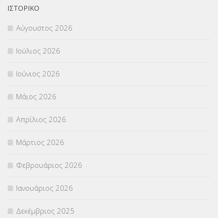
ΙΣΤΟΡΙΚΌ
Π.Ε.Κ. ΗΡΑΚΛΕΙΟΥ
(12)
Αύγουστος 2026
ΠΑΝΕΛΛΑΔΙΚΕΣ ΕΞΕΤΑΣΕΙΣ
(839)
Ιούλιος 2026
ΠΡΟΚΗΡΥΞΕΙΣ
(18)
Ιούνιος 2026
ΣΕΜΙΝΑΡΙΑ – ΗΜΕΡΙΔΕΣ
(495)
Μάιος 2026
ΣΕΠ
(50)
Απρίλιος 2026
ΣΤΕΛΕΧΗ
(360)
Μάρτιος 2026
ΣΥΜΒΟΥΛΕΥΤΙΚΟΣ ΣΤΑΘΜΟΣ ΝΕΩΝ
(18)
Φεβρουάριος 2026
ΣΥΝΤΑΞΕΙΣ
(12)
Ιανουάριος 2026
ΣΧΟΛΙΚΟΙ ΣΥΜΒΟΥΛΟΙ
(754)
Δεκέμβριος 2025