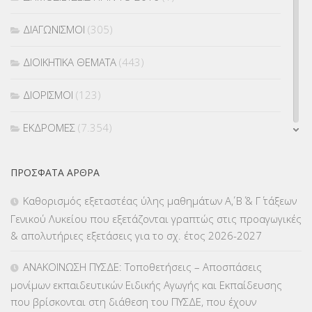
ΔΙΑΓΩΝΙΣΜΟΙ
(305)
ΔΙΟΙΚΗΤΙΚΑ ΘΕΜΑΤΑ
(443)
ΔΙΟΡΙΣΜΟΙ
(123)
ΕΚΔΡΟΜΕΣ
(7.354)
ΕΚΠΑΙΔΕΥΤΙΚΑ ΘΕΜΑΤΑ
(2.823)
ΠΡΌΣΦΑΤΑ ΆΡΘΡΑ
ΕΠΑΛ
(366)
Καθορισμός εξεταστέας ύλης μαθημάτων Α΄, Β΄ & Γ΄ τάξεων
Γενικού Λυκείου που εξετάζονται γραπτώς στις προαγωγικές
ΕΠΙΜΟΡΦΩΣΗ Τ.Π.Ε.
(10)
& απολυτήριες εξετάσεις για το σχ. έτος 2026-2027
ΕΥΡΩΠΑΪΚΑ ΠΡΟΓΡΑΜΜΑΤΑ
(230)
ΑΝΑΚΟΙΝΩΣΗ ΠΥΣΔΕ: Τοποθετήσεις – Αποσπάσεις
μονίμων εκπαιδευτικών Ειδικής Αγωγής και Εκπαίδευσης
ΚΕΣΥ
(60)
που βρίσκονται στη διάθεση του ΠΥΣΔΕ, που έχουν