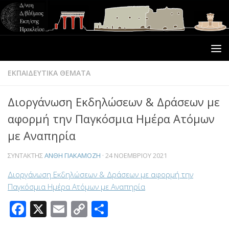
ΕΚΠΑΙΔΕΥΤΙΚΑ ΘΕΜΑΤΑ
Διοργάνωση Εκδηλώσεων & Δράσεων με
αφορμή την Παγκόσμια Ημέρα Ατόμων
με Αναπηρία
ΣΥΝΤΆΚΤΗΣ
ΑΝΘΗ ΓΙΑΚΑΜΟΖΗ
·
24 ΝΟΕΜΒΡΊΟΥ 2021
Διοργάνωση Εκδηλώσεων & Δράσεων με αφορμή την
Παγκόσμια Ημέρα Ατόμων με Αναπηρία
Facebook
X
Email
Copy
Μοιραστείτε
Link