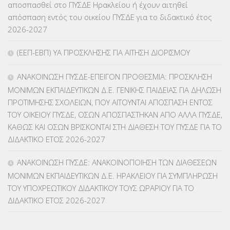
αποσπασθεί στο ΠΥΣΔΕ Ηρακλείου ή έχουν αιτηθεί
ΚΕΣΥΠ
(109)
απόσπαση εντός του οικείου ΠΥΣΔΕ για το διδακτικό έτος
2026-2027
ΚΠγ – ΚΡΑΤΙΚΟ ΠΙΣΤΟΠΟΙΗΤΙΚΟ ΓΛΩΣΣΟΜΑΘΕΙΑΣ
(135)
(ΕΕΠ-ΕΒΠ) ΥΑ ΠΡΟΣΚΛΗΣΗΣ ΓΙΑ ΑΙΤΗΣΗ ΔΙΟΡΙΣΜΟΥ
ΚΠπ- ΚΡΑΤΙΚΟ ΠΙΣΤΟΠΟΙΗΤΙΚΟ ΠΛΗΡΟΦΟΡΙΚΗΣ
(12)
ΑΝΑΚΟΙΝΩΣΗ ΠΥΣΔΕ-ΕΠΕΙΓΟΝ ΠΡΟΘΕΣΜΙΑ: ΠΡΟΣΚΛΗΣΗ
ΛΟΙΠΑ
(309)
ΜΟΝΙΜΩΝ ΕΚΠΑΙΔΕΥΤΙΚΩΝ Δ.Ε. ΓΕΝΙΚΗΣ ΠΑΙΔΕΙΑΣ ΓΙΑ ΔΗΛΩΣΗ
ΠΡΟΤΙΜΗΣΗΣ ΣΧΟΛΕΙΩΝ, ΠΟΥ ΑΙΤΟΥΝΤΑΙ ΑΠΟΣΠΑΣΗ ΕΝΤΟΣ
ΜΑΘΗΤΕΙΑ
(275)
ΤΟΥ ΟΙΚΕΙΟΥ ΠΥΣΔΕ, ΟΣΩΝ ΑΠΟΣΠΑΣΤΗΚΑΝ ΑΠΟ ΑΛΛΑ ΠΥΣΔΕ,
ΚΑΘΩΣ ΚΑΙ ΟΣΩΝ ΒΡΙΣΚΟΝΤΑΙ ΣΤΗ ΔΙΑΘΕΣΗ ΤΟΥ ΠΥΣΔΕ ΓΙΑ ΤΟ
ΜΕΤΑΘΕΣΕΙΣ-ΤΟΠΟΘΕΤΗΣΕΙΣ ΒΕΛΤΙΩΣΕΙΣ
(319)
ΔΙΔΑΚΤΙΚΟ ΕΤΟΣ 2026-2027
ΜΕΤΑΤΑΞΕΙΣ
(87)
ΑΝΑΚΟΙΝΩΣΗ ΠΥΣΔΕ: ΑΝΑΚΟΙΝΟΠΟΙΗΣΗ ΤΩΝ ΔΙΑΘΕΣΕΩΝ
ΜΟΝΙΜΩΝ ΕΚΠΑΙΔΕΥΤΙΚΩΝ Δ.Ε. ΗΡΑΚΛΕΙΟΥ ΓΙΑ ΣΥΜΠΛΗΡΩΣΗ
ΜΕΤΑΦΟΡΑ ΜΑΘΗΤΩΝ
(3)
ΤΟΥ ΥΠΟΧΡΕΩΤΙΚΟΥ ΔΙΔΑΚΤΙΚΟΥ ΤΟΥΣ ΩΡΑΡΙΟΥ ΓΙΑ ΤΟ
ΔΙΔΑΚΤΙΚΟ ΕΤΟΣ 2026-2027
ΝΟΜΟΘΕΣΙΑ
(66)
ΟΙΚΟΝΟΜΙΚΑ ΘΕΜΑΤΑ
(73)