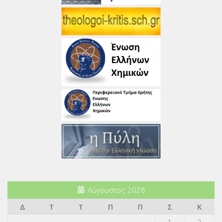
Αύγουστος 2026
Δ
Τ
Τ
Π
Π
Σ
Κ