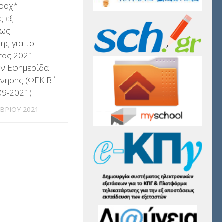
αροχή
ς εξ
εως
ης για το
τος 2021-
ην Εφημερίδα
νησης (ΦΕΚ Β΄
09-2021)
ΒΡΊΟΥ 2021