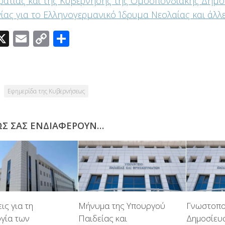
ατίας και της Κυβέρνησης της Ομοσπονδιακής Δημο
ίας για το Ελληνογερμανικό Ίδρυμα Νεολαίας και άλλες
acebook
X
Email
Copy
Μοιραστείτε
Link
Εφημερίδα της Κυβερνήσεως
ΩΣ ΣΑΣ ΕΝΔΙΑΦΈΡΟΥΝ…
ις για τη
Μήνυμα της Υπουργού
Γνωστοπο
ργία των
Παιδείας και
Δημοσίευσ