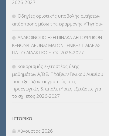
2026-2027
ΠΛΗΡΟΦΟΡΙΚΗΣ
(12)
Οδηγίες οριστικής υποβολής αιτήσεων
ΛΟΙΠΑ
(309)
απόσπασης μέσω της εφαρμογής «Thyrida»
ΜΑΘΗΤΕΙΑ
(275)
ΑΝΑΚΟΙΝΟΠΟΙΗΣΗ ΠΙΝΑΚΑ ΛΕΙΤΟΥΡΓΙΚΩΝ
ΚΕΝΩΝ/ΠΛΕΟΝΑΣΜΑΤΩΝ ΓΕΝΙΚΗΣ ΠΑΙΔΕΙΑΣ
ΜΕΤΑΘΕΣΕΙΣ-ΤΟΠΟΘΕΤΗΣΕΙΣ
ΓΙΑ ΤΟ ΔΙΔΑΚΤΙΚΟ ΕΤΟΣ 2026-2027
ΒΕΛΤΙΩΣΕΙΣ
(319)
Καθορισμός εξεταστέας ύλης
ΜΕΤΑΤΑΞΕΙΣ
(87)
μαθημάτων Α΄, Β΄ & Γ΄ τάξεων Γενικού Λυκείου
που εξετάζονται γραπτώς στις
ΜΕΤΑΦΟΡΑ ΜΑΘΗΤΩΝ
(3)
προαγωγικές & απολυτήριες εξετάσεις για
το σχ. έτος 2026-2027
ΝΟΜΟΘΕΣΙΑ
(66)
ΟΙΚΟΝΟΜΙΚΑ ΘΕΜΑΤΑ
(73)
ΙΣΤΟΡΙΚΌ
Π.Ε.Κ. ΗΡΑΚΛΕΙΟΥ
(12)
Αύγουστος 2026