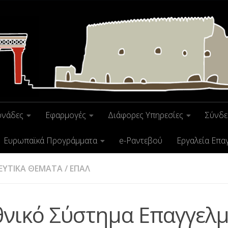
ονάδες
Εφαρμογές
Διάφορες Υπηρεσίες
Σύνδε
Ευρωπαϊκά Προγράμματα
e-Ραντεβού
Εργαλεία Επα
ΕΥΤΙΚΑ ΘΕΜΑΤΑ
/
ΕΠΑΛ
θνικό Σύστημα Επαγγελμ