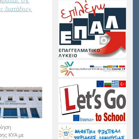
κρατίας της
 διατάξεις».
ίηση
ης ΚΥΑ με