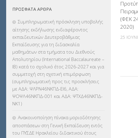
Προτύπ
ΠΡΌΣΦΑΤΑ ΆΡΘΡΑ
Πειραμ
ΕΚΔΡΟΜΕΣ
(7.354)
(ΦΕΚ 24
Συμπληρωματική πρόσκληση υποβολής
ΕΚΠΑΙΔΕΥΤΙΚΑ ΘΕΜΑΤΑ
(2.824)
2020)
αίτησης εκδήλωσης ενδιαφέροντος
εκπαιδευτικών Δευτεροβάθμιας
25 ΙΟΥΝ
ΕΠΑΛ
(366)
Εκπαίδευσης για τη διδασκαλία
μαθημάτων στα τμήματα του Διεθνούς
ΕΠΙΜΟΡΦΩΣΗ Τ.Π.Ε.
(10)
Απολυτηρίου (International Baccalaureate –
IB) κατά το σχολικό έτος 2026-2027 και για
ΕΥΡΩΠΑΪΚΑ ΠΡΟΓΡΑΜΜΑΤΑ
(230)
συμμετοχή στη σχετική επιμόρφωση
(συμπληρωματική προς τις προσκλήσεις
ΚΕΣΥ
(60)
με ΑΔΑ: ΨΛΡΝ46ΝΚΠΔ-ΕΙ6, ΑΔΑ:
ΨΟΨΛ46ΝΚΠΔ-001 και ΑΔΑ: ΨΤΧΔ46ΝΚΠΔ-
ΚΕΣΥΠ
(109)
ΝΚ1)
ΚΠγ – ΚΡΑΤΙΚΟ ΠΙΣΤΟΠΟΙΗΤΙΚΟ
Ανακοινοποίηση πίνακα μοριοδότησης
ΓΛΩΣΣΟΜΑΘΕΙΑΣ
(135)
αποσπάσεων στη Γενική Εκπαίδευση εντός
του ΠΥΣΔΕ Ηρακλείου διδακτικού έτους
ΚΠπ- ΚΡΑΤΙΚΟ ΠΙΣΤΟΠΟΙΗΤΙΚΟ