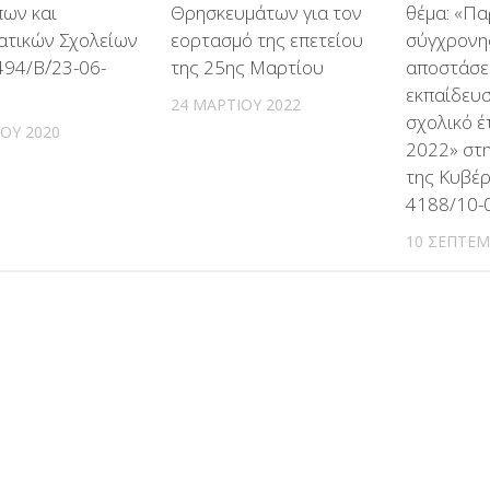
ων και
Θρησκευμάτων για τον
θέμα: «Π
ατικών Σχολείων
εορτασμό της επετείου
σύγχρονη
94/Β΄/23-06-
της 25ης Μαρτίου
αποστάσ
εκπαίδευσ
24 ΜΑΡΤΊΟΥ 2022
σχολικό έ
ΊΟΥ 2020
2022» στ
της Κυβέρ
4188/10-
10 ΣΕΠΤΕΜ