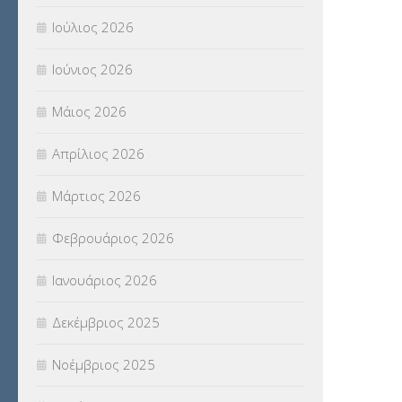
ΠΑΝΕΛΛΑΔΙΚΕΣ ΕΞΕΤΑΣΕΙΣ
(839)
Ιούλιος 2026
ΠΡΟΚΗΡΥΞΕΙΣ
(18)
Ιούνιος 2026
ΣΕΜΙΝΑΡΙΑ – ΗΜΕΡΙΔΕΣ
(495)
Μάιος 2026
ΣΕΠ
(50)
Απρίλιος 2026
ΣΤΕΛΕΧΗ
(360)
Μάρτιος 2026
ΣΥΜΒΟΥΛΕΥΤΙΚΟΣ ΣΤΑΘΜΟΣ ΝΕΩΝ
Φεβρουάριος 2026
(18)
Ιανουάριος 2026
ΣΥΝΤΑΞΕΙΣ
(12)
Δεκέμβριος 2025
ΣΧΟΛΙΚΟΙ ΣΥΜΒΟΥΛΟΙ
(754)
Νοέμβριος 2025
ΥΠΕΡΑΡΙΘΜΟΙ
(1)