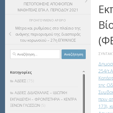
ΠΙΣΤΟΠΟΙΗΣΗΣ ΑΠΟΦΟΙΤΩΝ
Εκ
ΜΑΘΗΤΕΙΑΣ ΕΠΑ.Λ. ΠΕΡΙΟΔΟΥ 2021
Βί
ΠΡΟΗΓΟΎΜΕΝΟ ΆΡΘΡΟ
Μέτρα και ρυθμίσεις στο πλαίσιο της
ανάγκης περιορισμού της διασποράς
(ΦΕ
του κορωνοϊού – 27η ΕΓΚΥΚΛΙΟΣ
Αναζήτηση
ΣΥΝΤΆΚ
για:
Δημοσί
254/τ.
Κατηγορίες
Κατάρτ
ΑΔΕΙΕΣ
(75)
της Οδ
Συμβου
ΑΔΕΙΕΣ ΔΙΔΑΣΚΑΛΙΑΣ – ΙΔΙΩΤΙΚΗ
πριν α
ΕΚΠΑΙΔΕΥΣΗ – ΦΡΟΝΤΙΣΤΗΡΙΑ – ΚΕΝΤΡΑ
ΞΕΝΩΝ ΓΛΩΣΣΩΝ
(5)
173), 