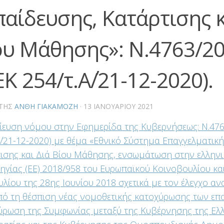
παίδευσης, Κατάρτισης κ
ου Μάθησης»: Ν.4763/2
Κ 254/τ.Α΄/21-12-2020).
ΤΗΣ
ΑΝΘΗ ΓΙΑΚΑΜΟΖΗ
·
13 ΙΑΝΟΥΑΡΊΟΥ 2021
ευση νόμου στην Εφημερίδα της Κυβερνήσεως: Ν.476
Α΄/21-12-2020) με θέμα «Εθνικό Σύστημα Επαγγελματικ
ισης και Διά Βίου Μάθησης, ενσωμάτωση στην ελλην
ηγίας (ΕΕ) 2018/958 του Ευρωπαϊκού Κοινοβουλίου κα
λίου της 28ης Ιουνίου 2018 σχετικά με τον έλεγχο αν
πό τη θέσπιση νέας νομοθετικής κατοχύρωσης των επ
κύρωση της Συμφωνίας μεταξύ της Κυβέρνησης της Ελ