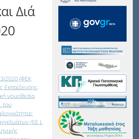
αι Διά
020
3/2020 (ΦΕΚ
ής Εκπαίδευσης,
ική νομοθεσία
ι του
αλογικότητας
αγγελμάτων (EE L
ληνικής